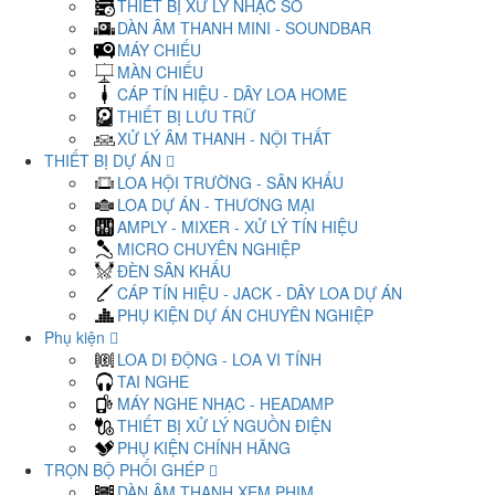
THIẾT BỊ XỬ LÝ NHẠC SỐ
DÀN ÂM THANH MINI - SOUNDBAR
MÁY CHIẾU
MÀN CHIẾU
CÁP TÍN HIỆU - DÂY LOA HOME
THIẾT BỊ LƯU TRỮ
XỬ LÝ ÂM THANH - NỘI THẤT
THIẾT BỊ DỰ ÁN
LOA HỘI TRƯỜNG - SÂN KHẤU
LOA DỰ ÁN - THƯƠNG MẠI
AMPLY - MIXER - XỬ LÝ TÍN HIỆU
MICRO CHUYÊN NGHIỆP
ĐÈN SÂN KHẤU
CÁP TÍN HIỆU - JACK - DÂY LOA DỰ ÁN
PHỤ KIỆN DỰ ÁN CHUYÊN NGHIỆP
Phụ kiện
LOA DI ĐỘNG - LOA VI TÍNH
TAI NGHE
MÁY NGHE NHẠC - HEADAMP
THIẾT BỊ XỬ LÝ NGUỒN ĐIỆN
PHỤ KIỆN CHÍNH HÃNG
TRỌN BỘ PHỐI GHÉP
DÀN ÂM THANH XEM PHIM