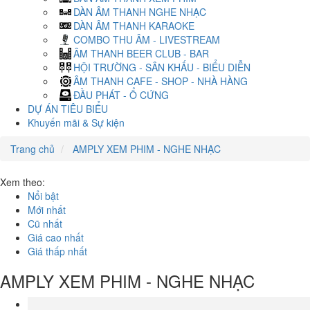
DÀN ÂM THANH NGHE NHẠC
DÀN ÂM THANH KARAOKE
COMBO THU ÂM - LIVESTREAM
ÂM THANH BEER CLUB - BAR
HỘI TRƯỜNG - SÂN KHẤU - BIỂU DIỄN
ÂM THANH CAFE - SHOP - NHÀ HÀNG
ĐẦU PHÁT - Ổ CỨNG
DỰ ÁN TIÊU BIỂU
Khuyến mãi & Sự kiện
Trang chủ
AMPLY XEM PHIM - NGHE NHẠC
Xem theo:
Nổi bật
Mới nhất
Cũ nhất
Giá cao nhất
Giá thấp nhất
AMPLY XEM PHIM - NGHE NHẠC