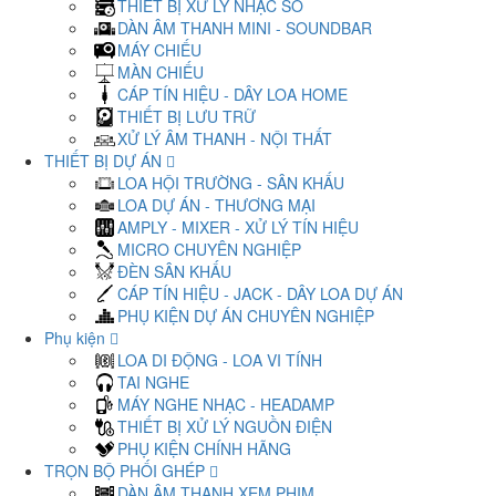
THIẾT BỊ XỬ LÝ NHẠC SỐ
DÀN ÂM THANH MINI - SOUNDBAR
MÁY CHIẾU
MÀN CHIẾU
CÁP TÍN HIỆU - DÂY LOA HOME
THIẾT BỊ LƯU TRỮ
XỬ LÝ ÂM THANH - NỘI THẤT
THIẾT BỊ DỰ ÁN
LOA HỘI TRƯỜNG - SÂN KHẤU
LOA DỰ ÁN - THƯƠNG MẠI
AMPLY - MIXER - XỬ LÝ TÍN HIỆU
MICRO CHUYÊN NGHIỆP
ĐÈN SÂN KHẤU
CÁP TÍN HIỆU - JACK - DÂY LOA DỰ ÁN
PHỤ KIỆN DỰ ÁN CHUYÊN NGHIỆP
Phụ kiện
LOA DI ĐỘNG - LOA VI TÍNH
TAI NGHE
MÁY NGHE NHẠC - HEADAMP
THIẾT BỊ XỬ LÝ NGUỒN ĐIỆN
PHỤ KIỆN CHÍNH HÃNG
TRỌN BỘ PHỐI GHÉP
DÀN ÂM THANH XEM PHIM