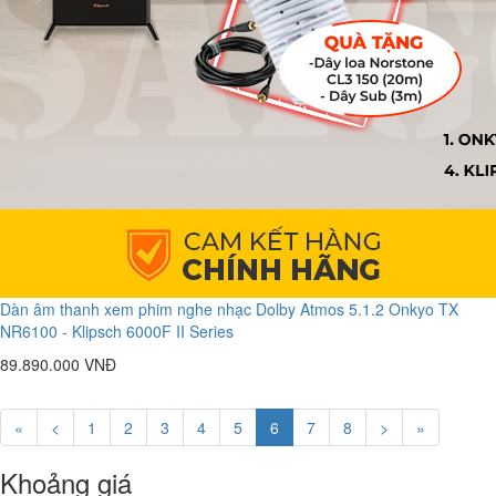
Dàn âm thanh xem phim nghe nhạc Dolby Atmos 5.1.2 Onkyo TX
NR6100 - Klipsch 6000F II Series
89.890.000 VNĐ
«
<
1
2
3
4
5
6
7
8
>
»
Khoảng giá