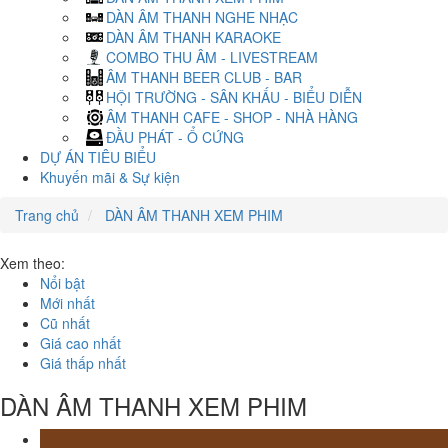
DÀN ÂM THANH NGHE NHẠC
DÀN ÂM THANH KARAOKE
COMBO THU ÂM - LIVESTREAM
ÂM THANH BEER CLUB - BAR
HỘI TRƯỜNG - SÂN KHẤU - BIỂU DIỄN
ÂM THANH CAFE - SHOP - NHÀ HÀNG
ĐẦU PHÁT - Ổ CỨNG
DỰ ÁN TIÊU BIỂU
Khuyến mãi & Sự kiện
Trang chủ
DÀN ÂM THANH XEM PHIM
Xem theo:
Nổi bật
Mới nhất
Cũ nhất
Giá cao nhất
Giá thấp nhất
DÀN ÂM THANH XEM PHIM