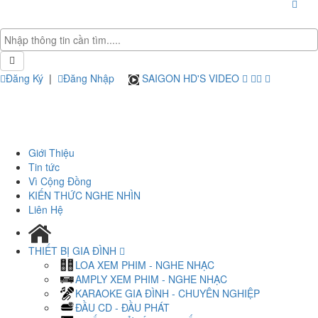
Đăng Ký
|
Đăng Nhập
SAIGON HD'S VIDEO
Giới Thiệu
Tin tức
Vì Cộng Đồng
KIẾN THỨC NGHE NHÌN
Liên Hệ
THIẾT BỊ GIA ĐÌNH
LOA XEM PHIM - NGHE NHẠC
AMPLY XEM PHIM - NGHE NHẠC
KARAOKE GIA ĐÌNH - CHUYÊN NGHIỆP
ĐẦU CD - ĐẦU PHÁT