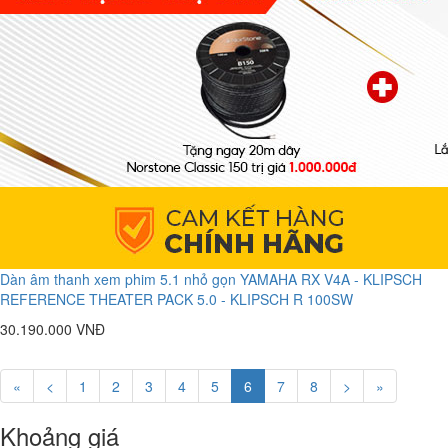
Dàn âm thanh xem phim 5.1 nhỏ gọn YAMAHA RX V4A - KLIPSCH
REFERENCE THEATER PACK 5.0 - KLIPSCH R 100SW
30.190.000 VNĐ
«
<
1
2
3
4
5
6
7
8
>
»
Khoảng giá