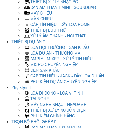
THIẾT BỊ XỬ LÝ NHẠC SỐ
DÀN ÂM THANH MINI - SOUNDBAR
MÁY CHIẾU
MÀN CHIẾU
CÁP TÍN HIỆU - DÂY LOA HOME
THIẾT BỊ LƯU TRỮ
XỬ LÝ ÂM THANH - NỘI THẤT
THIẾT BỊ DỰ ÁN
LOA HỘI TRƯỜNG - SÂN KHẤU
LOA DỰ ÁN - THƯƠNG MẠI
AMPLY - MIXER - XỬ LÝ TÍN HIỆU
MICRO CHUYÊN NGHIỆP
ĐÈN SÂN KHẤU
CÁP TÍN HIỆU - JACK - DÂY LOA DỰ ÁN
PHỤ KIỆN DỰ ÁN CHUYÊN NGHIỆP
Phụ kiện
LOA DI ĐỘNG - LOA VI TÍNH
TAI NGHE
MÁY NGHE NHẠC - HEADAMP
THIẾT BỊ XỬ LÝ NGUỒN ĐIỆN
PHỤ KIỆN CHÍNH HÃNG
TRỌN BỘ PHỐI GHÉP
DÀN ÂM THANH XEM PHIM