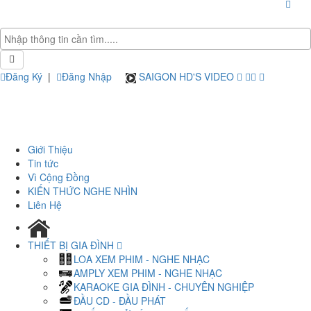
Đăng Ký
|
Đăng Nhập
SAIGON HD'S VIDEO
Giới Thiệu
Tin tức
Vì Cộng Đồng
KIẾN THỨC NGHE NHÌN
Liên Hệ
THIẾT BỊ GIA ĐÌNH
LOA XEM PHIM - NGHE NHẠC
AMPLY XEM PHIM - NGHE NHẠC
KARAOKE GIA ĐÌNH - CHUYÊN NGHIỆP
ĐẦU CD - ĐẦU PHÁT