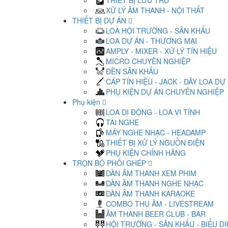
THIẾT BỊ LƯU TRỮ
XỬ LÝ ÂM THANH - NỘI THẤT
THIẾT BỊ DỰ ÁN
LOA HỘI TRƯỜNG - SÂN KHẤU
LOA DỰ ÁN - THƯƠNG MẠI
AMPLY - MIXER - XỬ LÝ TÍN HIỆU
MICRO CHUYÊN NGHIỆP
ĐÈN SÂN KHẤU
CÁP TÍN HIỆU - JACK - DÂY LOA DỰ
PHỤ KIỆN DỰ ÁN CHUYÊN NGHIỆP
Phụ kiện
LOA DI ĐỘNG - LOA VI TÍNH
TAI NGHE
MÁY NGHE NHẠC - HEADAMP
THIẾT BỊ XỬ LÝ NGUỒN ĐIỆN
PHỤ KIỆN CHÍNH HÃNG
TRỌN BỘ PHỐI GHÉP
DÀN ÂM THANH XEM PHIM
DÀN ÂM THANH NGHE NHẠC
DÀN ÂM THANH KARAOKE
COMBO THU ÂM - LIVESTREAM
ÂM THANH BEER CLUB - BAR
HỘI TRƯỜNG - SÂN KHẤU - BIỂU D