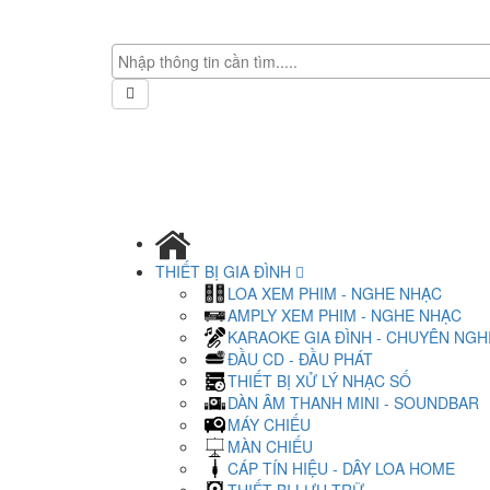
THIẾT BỊ GIA ĐÌNH
LOA XEM PHIM - NGHE NHẠC
AMPLY XEM PHIM - NGHE NHẠC
KARAOKE GIA ĐÌNH - CHUYÊN NGH
ĐẦU CD - ĐẦU PHÁT
THIẾT BỊ XỬ LÝ NHẠC SỐ
DÀN ÂM THANH MINI - SOUNDBAR
MÁY CHIẾU
MÀN CHIẾU
CÁP TÍN HIỆU - DÂY LOA HOME