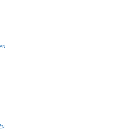
 ÁN
IỄN