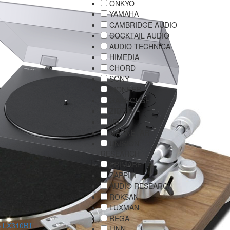
ONKYO
YAMAHA
CAMBRIDGE AUDIO
COCKTAIL AUDIO
AUDIO TECHNICA
HIMEDIA
CHORD
SONY
PIONEER
GADHOUSE
ZIDOO
JBL
MAGNETAR
UNISION
RESEARCH
PRIMARE
ZAPPITI
AUDIO RESEARCH
ROKSAN
LUXMAN
REGA
S LX310BT
LINN