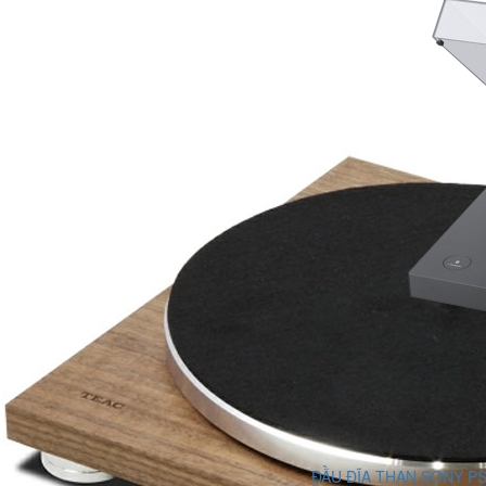
ĐẦU ĐĨA THAN SONY P