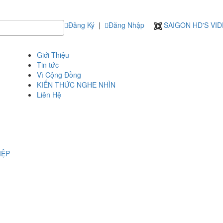
Đăng Ký
|
Đăng Nhập
SAIGON HD'S VI
Giới Thiệu
Tin tức
Vì Cộng Đồng
KIẾN THỨC NGHE NHÌN
Liên Hệ
IỆP