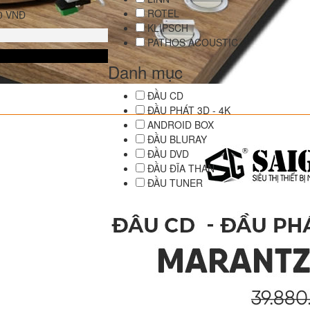
ROTEL
00 VNĐ
KLIPSCH
PATHOS ACOUSTIC
Danh mục
ĐẦU CD
ĐẦU PHÁT 3D - 4K
ANDROID BOX
ĐẦU BLURAY
ĐẦU DVD
ĐẦU ĐĨA THAN
ĐẦU TUNER