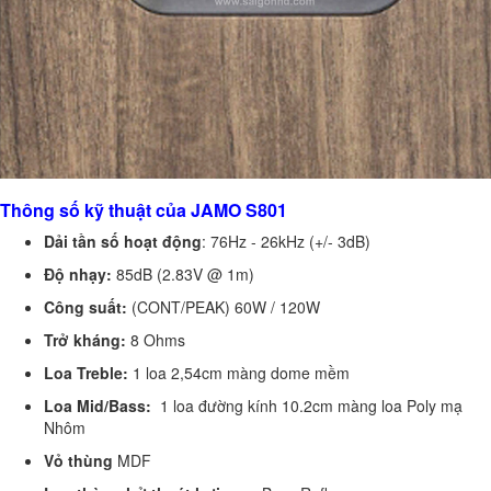
Thông số kỹ thuật của JAMO S801
Dải tần số hoạt động
: 76
Hz - 26kHz (+/- 3dB)
Độ nhạy:
85dB (2.83V @ 1m)
Công suất:
(CONT/PEAK) 6
0W / 120W
Trở kháng:
8 Ohms
Loa Treble:
1 loa 2,54cm màng dome mềm
Loa Mid/Bass:
1 loa đường kính 10.2cm màng loa
Poly mạ
Nhôm
Vỏ thùng
MDF