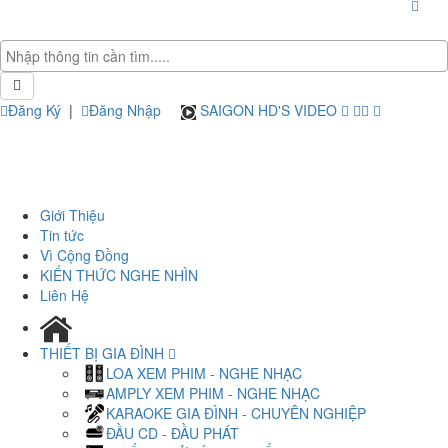
Đăng Ký
|
Đăng Nhập
SAIGON HD'S VIDEO
Giới Thiệu
Tin tức
Vì Cộng Đồng
KIẾN THỨC NGHE NHÌN
Liên Hệ
THIẾT BỊ GIA ĐÌNH
LOA XEM PHIM - NGHE NHẠC
AMPLY XEM PHIM - NGHE NHẠC
KARAOKE GIA ĐÌNH - CHUYÊN NGHIỆP
ĐẦU CD - ĐẦU PHÁT