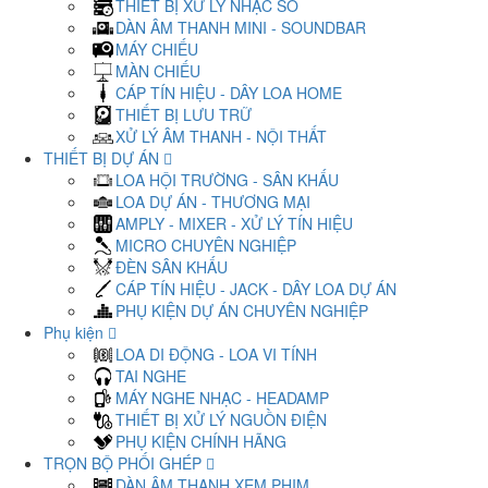
THIẾT BỊ XỬ LÝ NHẠC SỐ
DÀN ÂM THANH MINI - SOUNDBAR
MÁY CHIẾU
MÀN CHIẾU
CÁP TÍN HIỆU - DÂY LOA HOME
THIẾT BỊ LƯU TRỮ
XỬ LÝ ÂM THANH - NỘI THẤT
THIẾT BỊ DỰ ÁN
LOA HỘI TRƯỜNG - SÂN KHẤU
LOA DỰ ÁN - THƯƠNG MẠI
AMPLY - MIXER - XỬ LÝ TÍN HIỆU
MICRO CHUYÊN NGHIỆP
ĐÈN SÂN KHẤU
CÁP TÍN HIỆU - JACK - DÂY LOA DỰ ÁN
PHỤ KIỆN DỰ ÁN CHUYÊN NGHIỆP
Phụ kiện
LOA DI ĐỘNG - LOA VI TÍNH
TAI NGHE
MÁY NGHE NHẠC - HEADAMP
THIẾT BỊ XỬ LÝ NGUỒN ĐIỆN
PHỤ KIỆN CHÍNH HÃNG
TRỌN BỘ PHỐI GHÉP
DÀN ÂM THANH XEM PHIM