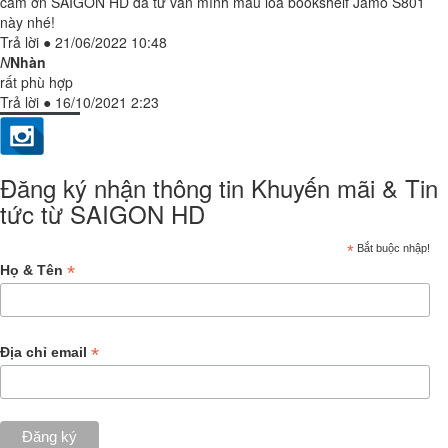
cảm ơn SAIGON HD đã tư vấn mình mẫu loa bookshelf Jamo S801
này nhé!
Trả lời
●
21/06/2022 10:48
N
Nhàn
rất phù hợp
Trả lời
●
16/10/2021 2:23
Đăng ký nhận thông tin Khuyến mãi & Tin
tức từ SAIGON HD
*
Bắt buộc nhập!
*
Họ & Tên
*
Địa chỉ email