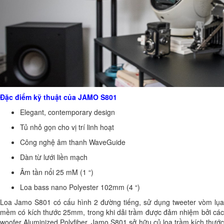
Đặc điểm kỹ thuật của JAMO S801
Elegant, contemporary design
Tủ nhỏ gọn cho vị trí linh hoạt
Công nghệ âm thanh WaveGuide
Dàn từ lưới liền mạch
Âm tần nổi 25 mM (1 “)
Loa bass nano Polyester 102mm (4 “)
Loa Jamo S801 có cấu hình 2 đường tiếng, sử dụng tweeter vòm lụa
mềm có kích thước 25mm, trong khi dải trầm được đảm nhiệm bởi các
woofer Aluminized Polyfiber. Jamo S801 sở hữu củ loa trầm kích thước