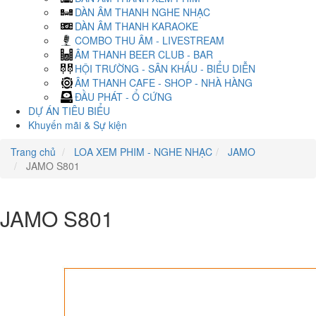
DÀN ÂM THANH NGHE NHẠC
DÀN ÂM THANH KARAOKE
COMBO THU ÂM - LIVESTREAM
ÂM THANH BEER CLUB - BAR
HỘI TRƯỜNG - SÂN KHẤU - BIỂU DIỄN
ÂM THANH CAFE - SHOP - NHÀ HÀNG
ĐẦU PHÁT - Ổ CỨNG
DỰ ÁN TIÊU BIỂU
Khuyến mãi & Sự kiện
Trang chủ
LOA XEM PHIM - NGHE NHẠC
JAMO
JAMO S801
JAMO S801