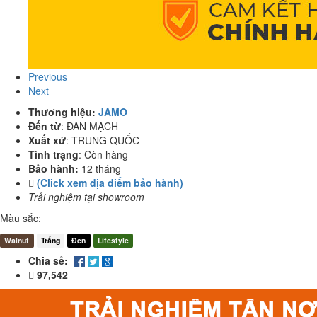
Previous
Next
Thương hiệu:
JAMO
Đến từ
:
ĐAN MẠCH
Xuất xứ
:
TRUNG QUỐC
Tình trạng
:
Còn hàng
Bảo hành:
12 tháng
(Click xem địa điểm bảo hành)
Trải nghiệm tại showroom
Màu sắc:
Walnut
Trắng
Đen
Lifestyle
Chia sẻ:
97,542