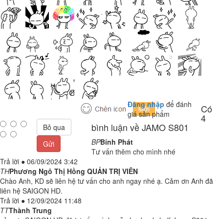
Đăng nhập
để đánh
Có
giá sản phẩm
4
bình luận về JAMO S801
Bỏ qua
BP
Bính Phát
Gửi
Tư vấn thêm cho mình nhé
Trả lời
●
06/09/2024 3:42
TH
Phương Ngô Thị Hồng
QUẢN TRỊ VIÊN
Chào Anh, KD sẽ liên hệ tư vấn cho anh ngay nhé ạ. Cảm ơn Anh đã
liên hệ SAIGON HD.
Trả lời
●
12/09/2024 11:48
TT
Thành Trung