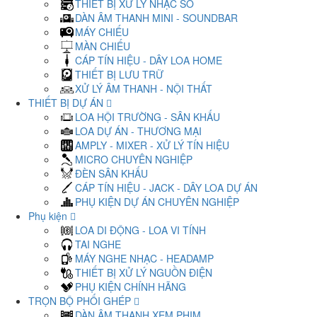
THIẾT BỊ XỬ LÝ NHẠC SỐ
DÀN ÂM THANH MINI - SOUNDBAR
MÁY CHIẾU
MÀN CHIẾU
CÁP TÍN HIỆU - DÂY LOA HOME
THIẾT BỊ LƯU TRỮ
XỬ LÝ ÂM THANH - NỘI THẤT
THIẾT BỊ DỰ ÁN
LOA HỘI TRƯỜNG - SÂN KHẤU
LOA DỰ ÁN - THƯƠNG MẠI
AMPLY - MIXER - XỬ LÝ TÍN HIỆU
MICRO CHUYÊN NGHIỆP
ĐÈN SÂN KHẤU
CÁP TÍN HIỆU - JACK - DÂY LOA DỰ ÁN
PHỤ KIỆN DỰ ÁN CHUYÊN NGHIỆP
Phụ kiện
LOA DI ĐỘNG - LOA VI TÍNH
TAI NGHE
MÁY NGHE NHẠC - HEADAMP
THIẾT BỊ XỬ LÝ NGUỒN ĐIỆN
PHỤ KIỆN CHÍNH HÃNG
TRỌN BỘ PHỐI GHÉP
DÀN ÂM THANH XEM PHIM