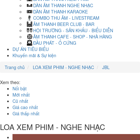
DÀN ÂM THANH NGHE NHẠC
DÀN ÂM THANH KARAOKE
COMBO THU ÂM - LIVESTREAM
ÂM THANH BEER CLUB - BAR
HỘI TRƯỜNG - SÂN KHẤU - BIỂU DIỄN
ÂM THANH CAFE - SHOP - NHÀ HÀNG
ĐẦU PHÁT - Ổ CỨNG
DỰ ÁN TIÊU BIỂU
Khuyến mãi & Sự kiện
Trang chủ
LOA XEM PHIM - NGHE NHẠC
JBL
Xem theo:
Nổi bật
Mới nhất
Cũ nhất
Giá cao nhất
Giá thấp nhất
LOA XEM PHIM - NGHE NHẠC