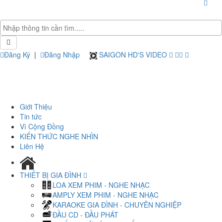
Đăng Ký
|
Đăng Nhập
SAIGON HD'S VIDEO
Giới Thiệu
Tin tức
Vì Cộng Đồng
KIẾN THỨC NGHE NHÌN
Liên Hệ
THIẾT BỊ GIA ĐÌNH
LOA XEM PHIM - NGHE NHẠC
AMPLY XEM PHIM - NGHE NHẠC
KARAOKE GIA ĐÌNH - CHUYÊN NGHIỆP
ĐẦU CD - ĐẦU PHÁT