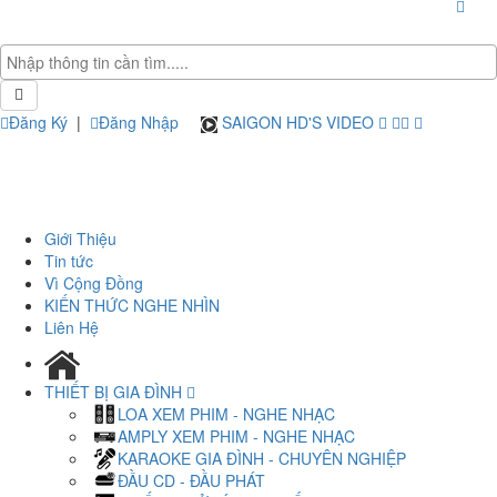
Đăng Ký
|
Đăng Nhập
SAIGON HD'S VIDEO
Giới Thiệu
Tin tức
Vì Cộng Đồng
KIẾN THỨC NGHE NHÌN
Liên Hệ
THIẾT BỊ GIA ĐÌNH
LOA XEM PHIM - NGHE NHẠC
AMPLY XEM PHIM - NGHE NHẠC
KARAOKE GIA ĐÌNH - CHUYÊN NGHIỆP
ĐẦU CD - ĐẦU PHÁT