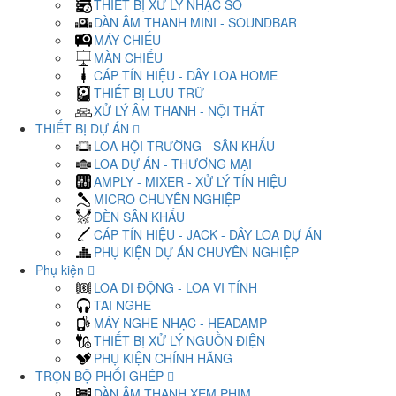
THIẾT BỊ XỬ LÝ NHẠC SỐ
DÀN ÂM THANH MINI - SOUNDBAR
MÁY CHIẾU
MÀN CHIẾU
CÁP TÍN HIỆU - DÂY LOA HOME
THIẾT BỊ LƯU TRỮ
XỬ LÝ ÂM THANH - NỘI THẤT
THIẾT BỊ DỰ ÁN
LOA HỘI TRƯỜNG - SÂN KHẤU
LOA DỰ ÁN - THƯƠNG MẠI
AMPLY - MIXER - XỬ LÝ TÍN HIỆU
MICRO CHUYÊN NGHIỆP
ĐÈN SÂN KHẤU
CÁP TÍN HIỆU - JACK - DÂY LOA DỰ ÁN
PHỤ KIỆN DỰ ÁN CHUYÊN NGHIỆP
Phụ kiện
LOA DI ĐỘNG - LOA VI TÍNH
TAI NGHE
MÁY NGHE NHẠC - HEADAMP
THIẾT BỊ XỬ LÝ NGUỒN ĐIỆN
PHỤ KIỆN CHÍNH HÃNG
TRỌN BỘ PHỐI GHÉP
DÀN ÂM THANH XEM PHIM