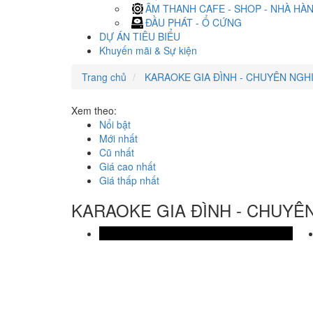
ÂM THANH CAFE - SHOP - NHÀ HÀ
ĐẦU PHÁT - Ổ CỨNG
DỰ ÁN TIÊU BIỂU
Khuyến mãi & Sự kiện
Trang chủ
KARAOKE GIA ĐÌNH - CHUYÊN NGH
Xem theo:
Nổi bật
Mới nhất
Cũ nhất
Giá cao nhất
Giá thấp nhất
KARAOKE GIA ĐÌNH - CHUYÊ