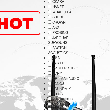
OKARA
HANET
WHARFEDALE
SHURE
CROWN
AKG
PROSING
JARGUAR
SUHYOUNG
BOSTON
ACOUSTICS
BMB
SAS PRO
MASTER AUDIO
SONY
OPTIMAL AUDIO
ACNOS
SOUNDMIX
INXUS
AUDIOFROG
MONSTER
NEXO