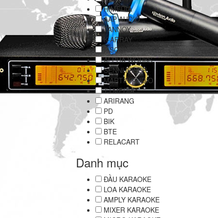
HIMEDIA
AAP AUDIO
TANNOY
K-ARRAY
P’SOUND
ALPHA WORKS
SENNHEISER
MARTIN AUDIO
TJ MEDIA
ARIRANG
PD
BIK
BTE
RELACART
Danh mục
ĐẦU KARAOKE
LOA KARAOKE
AMPLY KARAOKE
MIXER KARAOKE