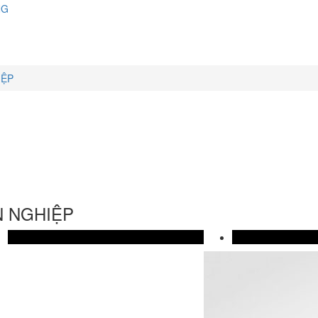
NG
IỆP
N NGHIỆP