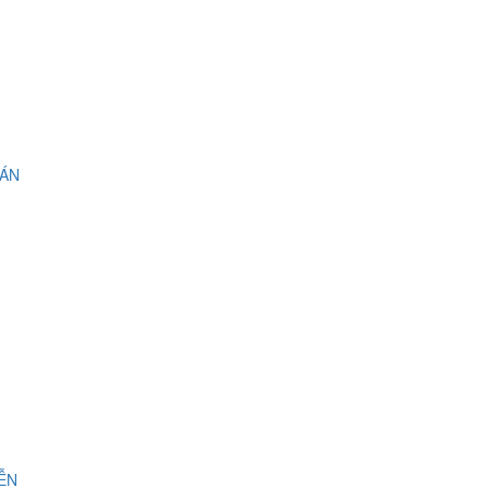
 ÁN
IỄN