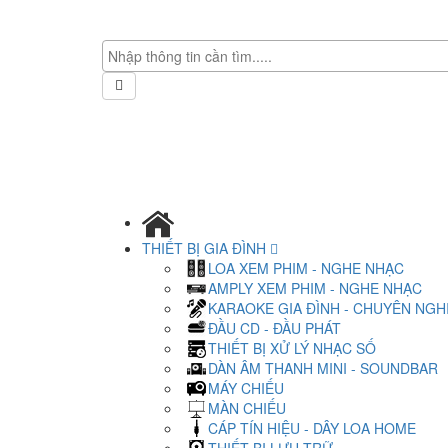
THIẾT BỊ GIA ĐÌNH
LOA XEM PHIM - NGHE NHẠC
AMPLY XEM PHIM - NGHE NHẠC
KARAOKE GIA ĐÌNH - CHUYÊN NGH
ĐẦU CD - ĐẦU PHÁT
THIẾT BỊ XỬ LÝ NHẠC SỐ
DÀN ÂM THANH MINI - SOUNDBAR
MÁY CHIẾU
MÀN CHIẾU
CÁP TÍN HIỆU - DÂY LOA HOME