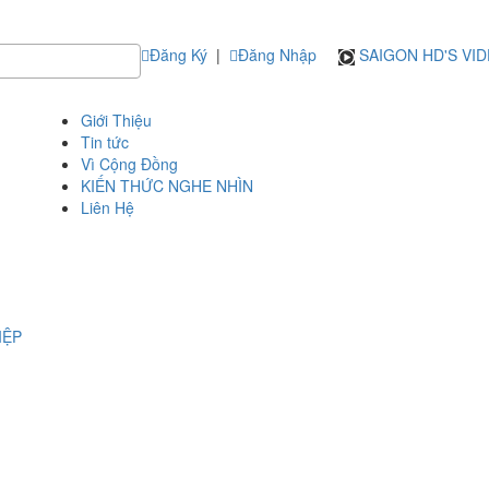
Đăng Ký
|
Đăng Nhập
SAIGON HD'S VI
Giới Thiệu
Tin tức
Vì Cộng Đồng
KIẾN THỨC NGHE NHÌN
Liên Hệ
IỆP