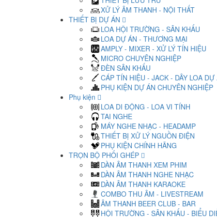
THIẾT BỊ LƯU TRỮ
XỬ LÝ ÂM THANH - NỘI THẤT
THIẾT BỊ DỰ ÁN
LOA HỘI TRƯỜNG - SÂN KHẤU
LOA DỰ ÁN - THƯƠNG MẠI
AMPLY - MIXER - XỬ LÝ TÍN HIỆU
MICRO CHUYÊN NGHIỆP
ĐÈN SÂN KHẤU
CÁP TÍN HIỆU - JACK - DÂY LOA DỰ
PHỤ KIỆN DỰ ÁN CHUYÊN NGHIỆP
Phụ kiện
LOA DI ĐỘNG - LOA VI TÍNH
TAI NGHE
MÁY NGHE NHẠC - HEADAMP
THIẾT BỊ XỬ LÝ NGUỒN ĐIỆN
PHỤ KIỆN CHÍNH HÃNG
TRỌN BỘ PHỐI GHÉP
DÀN ÂM THANH XEM PHIM
DÀN ÂM THANH NGHE NHẠC
DÀN ÂM THANH KARAOKE
COMBO THU ÂM - LIVESTREAM
ÂM THANH BEER CLUB - BAR
HỘI TRƯỜNG - SÂN KHẤU - BIỂU D