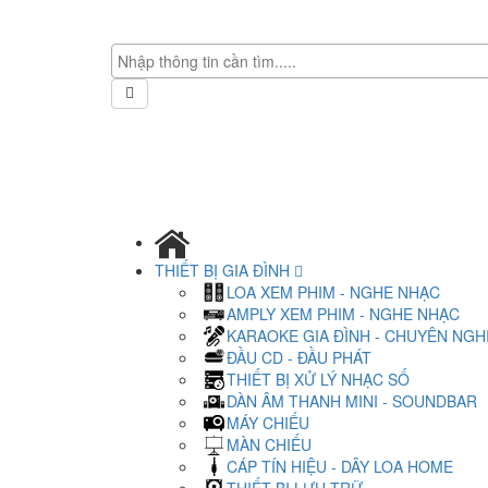
THIẾT BỊ GIA ĐÌNH
LOA XEM PHIM - NGHE NHẠC
AMPLY XEM PHIM - NGHE NHẠC
KARAOKE GIA ĐÌNH - CHUYÊN NGH
ĐẦU CD - ĐẦU PHÁT
THIẾT BỊ XỬ LÝ NHẠC SỐ
DÀN ÂM THANH MINI - SOUNDBAR
MÁY CHIẾU
MÀN CHIẾU
CÁP TÍN HIỆU - DÂY LOA HOME