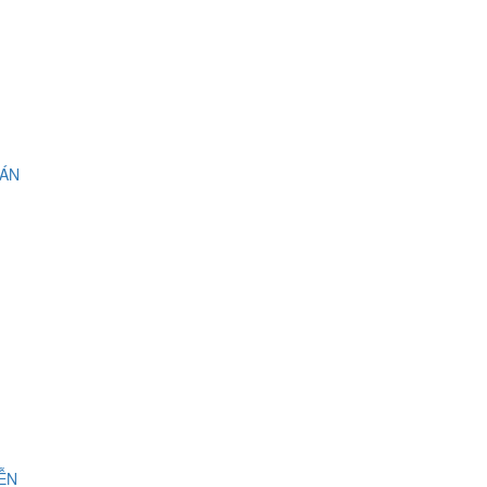
 ÁN
IỄN