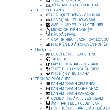
THIẾT BỊ LƯU TRỮ
XỬ LÝ ÂM THANH - NỘI THẤT
THIẾT BỊ DỰ ÁN
LOA HỘI TRƯỜNG - SÂN KHẤU
LOA DỰ ÁN - THƯƠNG MẠI
AMPLY - MIXER - XỬ LÝ TÍN HIỆU
MICRO CHUYÊN NGHIỆP
ĐÈN SÂN KHẤU
CÁP TÍN HIỆU - JACK - DÂY LOA DỰ
PHỤ KIỆN DỰ ÁN CHUYÊN NGHIỆP
Phụ kiện
LOA DI ĐỘNG - LOA VI TÍNH
TAI NGHE
MÁY NGHE NHẠC - HEADAMP
THIẾT BỊ XỬ LÝ NGUỒN ĐIỆN
PHỤ KIỆN CHÍNH HÃNG
TRỌN BỘ PHỐI GHÉP
DÀN ÂM THANH XEM PHIM
DÀN ÂM THANH NGHE NHẠC
DÀN ÂM THANH KARAOKE
COMBO THU ÂM - LIVESTREAM
ÂM THANH BEER CLUB - BAR
HỘI TRƯỜNG - SÂN KHẤU - BIỂU D