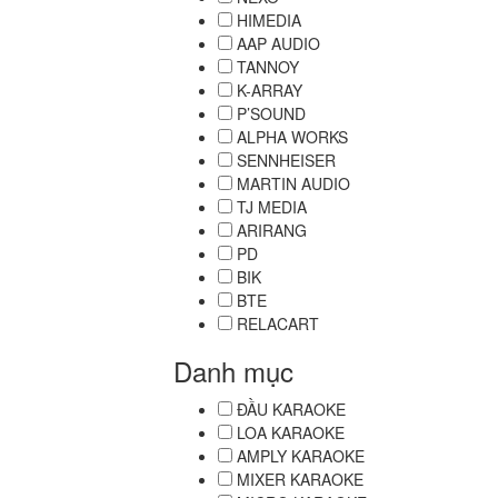
HIMEDIA
AAP AUDIO
TANNOY
K-ARRAY
P’SOUND
ALPHA WORKS
SENNHEISER
MARTIN AUDIO
TJ MEDIA
ARIRANG
PD
BIK
BTE
RELACART
Danh mục
ĐẦU KARAOKE
LOA KARAOKE
AMPLY KARAOKE
MIXER KARAOKE