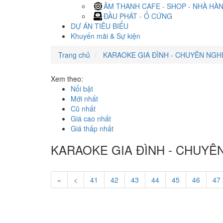
ÂM THANH CAFE - SHOP - NHÀ HÀ
ĐẦU PHÁT - Ổ CỨNG
DỰ ÁN TIÊU BIỂU
Khuyến mãi & Sự kiện
Trang chủ
KARAOKE GIA ĐÌNH - CHUYÊN NGH
Xem theo:
Nổi bật
Mới nhất
Cũ nhất
Giá cao nhất
Giá thấp nhất
KARAOKE GIA ĐÌNH - CHUYÊ
«
<
41
42
43
44
45
46
47