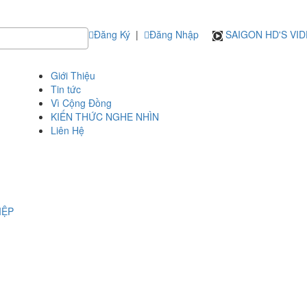
Đăng Ký
|
Đăng Nhập
SAIGON HD'S VI
Giới Thiệu
Tin tức
Vì Cộng Đồng
KIẾN THỨC NGHE NHÌN
Liên Hệ
IỆP