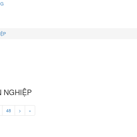
NG
IỆP
N NGHIỆP
48
>
»