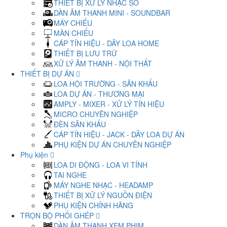
THIẾT BỊ XỬ LÝ NHẠC SỐ
DÀN ÂM THANH MINI - SOUNDBAR
MÁY CHIẾU
MÀN CHIẾU
CÁP TÍN HIỆU - DÂY LOA HOME
THIẾT BỊ LƯU TRỮ
XỬ LÝ ÂM THANH - NỘI THẤT
THIẾT BỊ DỰ ÁN
LOA HỘI TRƯỜNG - SÂN KHẤU
LOA DỰ ÁN - THƯƠNG MẠI
AMPLY - MIXER - XỬ LÝ TÍN HIỆU
MICRO CHUYÊN NGHIỆP
ĐÈN SÂN KHẤU
CÁP TÍN HIỆU - JACK - DÂY LOA DỰ ÁN
PHỤ KIỆN DỰ ÁN CHUYÊN NGHIỆP
Phụ kiện
LOA DI ĐỘNG - LOA VI TÍNH
TAI NGHE
MÁY NGHE NHẠC - HEADAMP
THIẾT BỊ XỬ LÝ NGUỒN ĐIỆN
PHỤ KIỆN CHÍNH HÃNG
TRỌN BỘ PHỐI GHÉP
DÀN ÂM THANH XEM PHIM