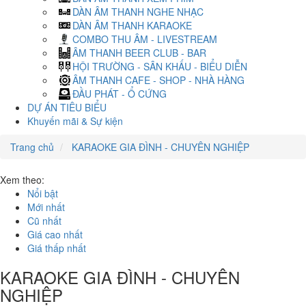
DÀN ÂM THANH NGHE NHẠC
DÀN ÂM THANH KARAOKE
COMBO THU ÂM - LIVESTREAM
ÂM THANH BEER CLUB - BAR
HỘI TRƯỜNG - SÂN KHẤU - BIỂU DIỄN
ÂM THANH CAFE - SHOP - NHÀ HÀNG
ĐẦU PHÁT - Ổ CỨNG
DỰ ÁN TIÊU BIỂU
Khuyến mãi & Sự kiện
Trang chủ
KARAOKE GIA ĐÌNH - CHUYÊN NGHIỆP
Xem theo:
Nổi bật
Mới nhất
Cũ nhất
Giá cao nhất
Giá thấp nhất
KARAOKE GIA ĐÌNH - CHUYÊN
NGHIỆP