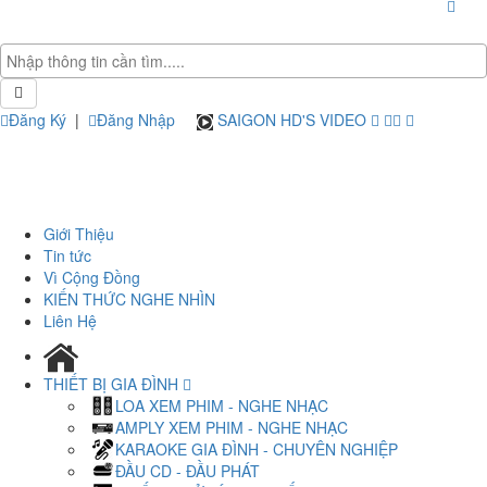
Đăng Ký
|
Đăng Nhập
SAIGON HD'S VIDEO
Giới Thiệu
Tin tức
Vì Cộng Đồng
KIẾN THỨC NGHE NHÌN
Liên Hệ
THIẾT BỊ GIA ĐÌNH
LOA XEM PHIM - NGHE NHẠC
AMPLY XEM PHIM - NGHE NHẠC
KARAOKE GIA ĐÌNH - CHUYÊN NGHIỆP
ĐẦU CD - ĐẦU PHÁT