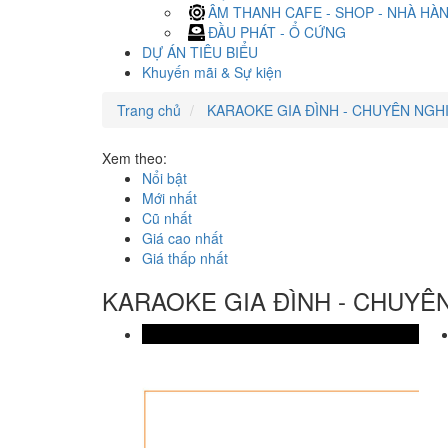
ÂM THANH CAFE - SHOP - NHÀ HÀ
ĐẦU PHÁT - Ổ CỨNG
DỰ ÁN TIÊU BIỂU
Khuyến mãi & Sự kiện
Trang chủ
KARAOKE GIA ĐÌNH - CHUYÊN NGH
Xem theo:
Nổi bật
Mới nhất
Cũ nhất
Giá cao nhất
Giá thấp nhất
KARAOKE GIA ĐÌNH - CHUYÊ