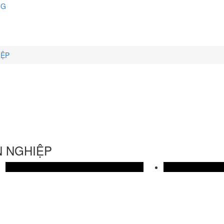
NG
IỆP
N NGHIỆP