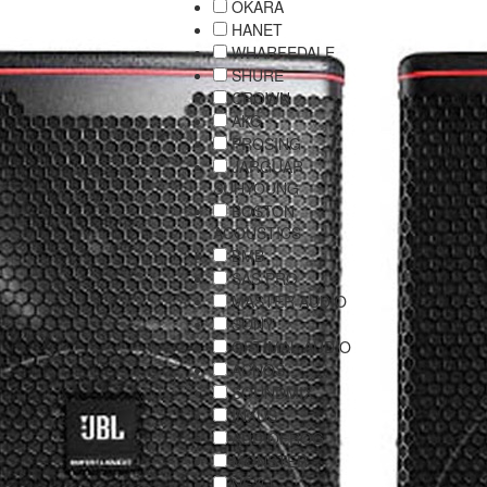
OKARA
HANET
WHARFEDALE
SHURE
CROWN
AKG
PROSING
JARGUAR
SUHYOUNG
BOSTON
ACOUSTICS
BMB
SAS PRO
MASTER AUDIO
SONY
OPTIMAL AUDIO
ACNOS
SOUNDMIX
INXUS
AUDIOFROG
MONSTER
NEXO