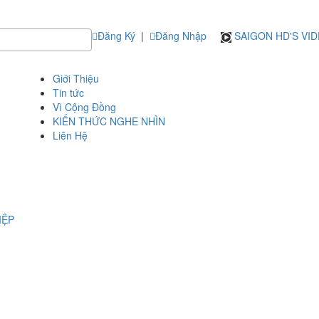
Đăng Ký
|
Đăng Nhập
SAIGON HD'S VI
Giới Thiệu
Tin tức
Vì Cộng Đồng
KIẾN THỨC NGHE NHÌN
Liên Hệ
IỆP