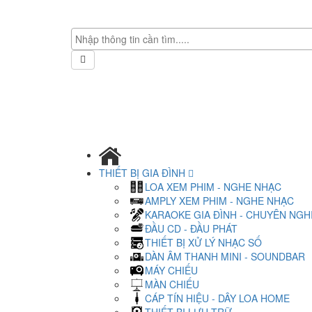
THIẾT BỊ GIA ĐÌNH
LOA XEM PHIM - NGHE NHẠC
AMPLY XEM PHIM - NGHE NHẠC
KARAOKE GIA ĐÌNH - CHUYÊN NGH
ĐẦU CD - ĐẦU PHÁT
THIẾT BỊ XỬ LÝ NHẠC SỐ
DÀN ÂM THANH MINI - SOUNDBAR
MÁY CHIẾU
MÀN CHIẾU
CÁP TÍN HIỆU - DÂY LOA HOME