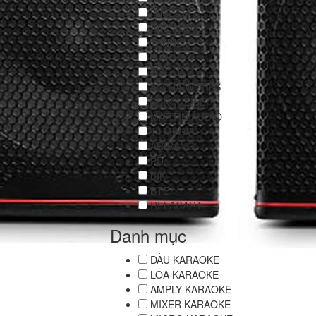
HIMEDIA
AAP AUDIO
TANNOY
K-ARRAY
P’SOUND
ALPHA WORKS
SENNHEISER
MARTIN AUDIO
TJ MEDIA
ARIRANG
PD
BIK
BTE
RELACART
Danh mục
ĐẦU KARAOKE
LOA KARAOKE
AMPLY KARAOKE
MIXER KARAOKE