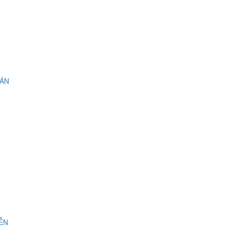
 ÁN
IỄN