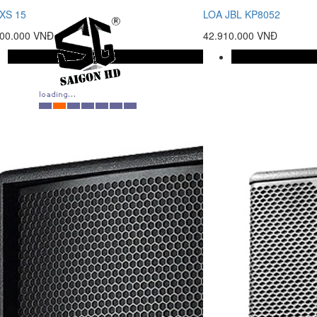
XS 15
LOA JBL KP8052
800.000 VNĐ
42.910.000 VNĐ