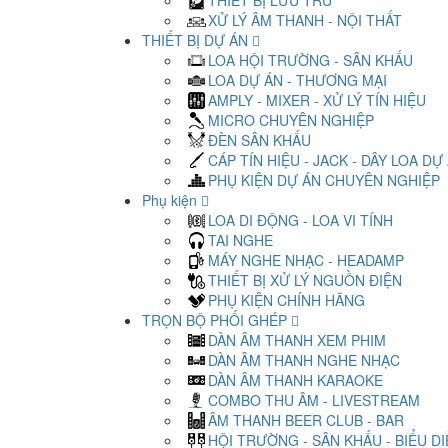
THIẾT BỊ LƯU TRỮ
XỬ LÝ ÂM THANH - NỘI THẤT
THIẾT BỊ DỰ ÁN
LOA HỘI TRƯỜNG - SÂN KHẤU
LOA DỰ ÁN - THƯƠNG MẠI
AMPLY - MIXER - XỬ LÝ TÍN HIỆU
MICRO CHUYÊN NGHIỆP
ĐÈN SÂN KHẤU
CÁP TÍN HIỆU - JACK - DÂY LOA DỰ
PHỤ KIỆN DỰ ÁN CHUYÊN NGHIỆP
Phụ kiện
LOA DI ĐỘNG - LOA VI TÍNH
TAI NGHE
MÁY NGHE NHẠC - HEADAMP
THIẾT BỊ XỬ LÝ NGUỒN ĐIỆN
PHỤ KIỆN CHÍNH HÃNG
TRỌN BỘ PHỐI GHÉP
DÀN ÂM THANH XEM PHIM
DÀN ÂM THANH NGHE NHẠC
DÀN ÂM THANH KARAOKE
COMBO THU ÂM - LIVESTREAM
ÂM THANH BEER CLUB - BAR
HỘI TRƯỜNG - SÂN KHẤU - BIỂU D