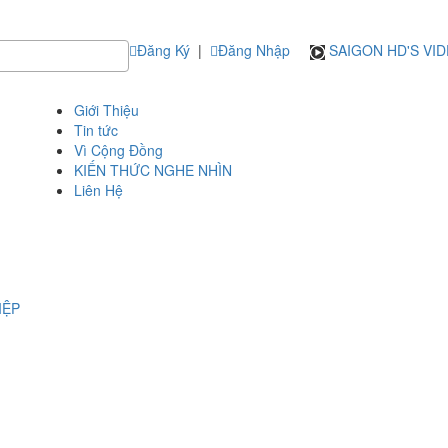
Đăng Ký
|
Đăng Nhập
SAIGON HD'S VI
Giới Thiệu
Tin tức
Vì Cộng Đồng
KIẾN THỨC NGHE NHÌN
Liên Hệ
IỆP