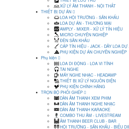
THIẾT BỊ LƯU TRỮ
XỬ LÝ ÂM THANH - NỘI THẤT
THIẾT BỊ DỰ ÁN
LOA HỘI TRƯỜNG - SÂN KHẤU
LOA DỰ ÁN - THƯƠNG MẠI
AMPLY - MIXER - XỬ LÝ TÍN HIỆU
MICRO CHUYÊN NGHIỆP
ĐÈN SÂN KHẤU
CÁP TÍN HIỆU - JACK - DÂY LOA DỰ
PHỤ KIỆN DỰ ÁN CHUYÊN NGHIỆP
Phụ kiện
LOA DI ĐỘNG - LOA VI TÍNH
TAI NGHE
MÁY NGHE NHẠC - HEADAMP
THIẾT BỊ XỬ LÝ NGUỒN ĐIỆN
PHỤ KIỆN CHÍNH HÃNG
TRỌN BỘ PHỐI GHÉP
DÀN ÂM THANH XEM PHIM
DÀN ÂM THANH NGHE NHẠC
DÀN ÂM THANH KARAOKE
COMBO THU ÂM - LIVESTREAM
ÂM THANH BEER CLUB - BAR
HỘI TRƯỜNG - SÂN KHẤU - BIỂU D