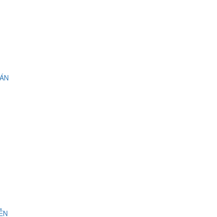
 ÁN
IỄN