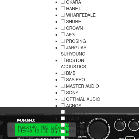
OKARA
HANET
WHARFEDALE
SHURE
CROWN
AKG
PROSING
JARGUAR
SUHYOUNG
BOSTON
ACOUSTICS
BMB
SAS PRO
MASTER AUDIO
SONY
OPTIMAL AUDIO
ACNOS
SOUNDMIX
INXUS
AUDIOFROG
MONSTER
NEXO