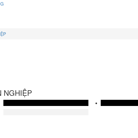
NG
IỆP
N NGHIỆP