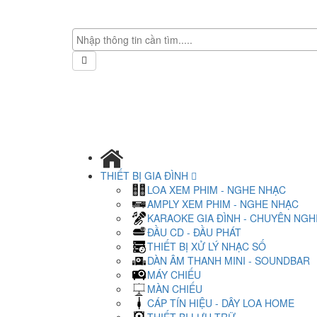
THIẾT BỊ GIA ĐÌNH
LOA XEM PHIM - NGHE NHẠC
AMPLY XEM PHIM - NGHE NHẠC
KARAOKE GIA ĐÌNH - CHUYÊN NGH
ĐẦU CD - ĐẦU PHÁT
THIẾT BỊ XỬ LÝ NHẠC SỐ
DÀN ÂM THANH MINI - SOUNDBAR
MÁY CHIẾU
MÀN CHIẾU
CÁP TÍN HIỆU - DÂY LOA HOME