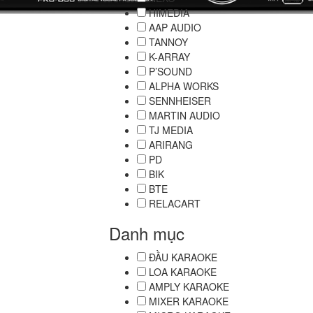
HIMEDIA
AAP AUDIO
TANNOY
K-ARRAY
P’SOUND
ALPHA WORKS
SENNHEISER
MARTIN AUDIO
TJ MEDIA
ARIRANG
PD
BIK
BTE
RELACART
Danh mục
ĐẦU KARAOKE
LOA KARAOKE
AMPLY KARAOKE
MIXER KARAOKE