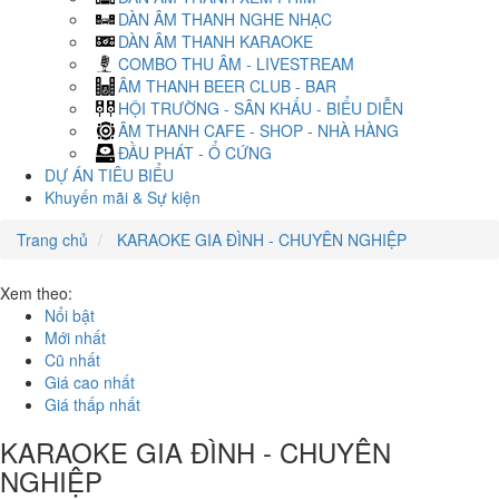
DÀN ÂM THANH NGHE NHẠC
DÀN ÂM THANH KARAOKE
COMBO THU ÂM - LIVESTREAM
ÂM THANH BEER CLUB - BAR
HỘI TRƯỜNG - SÂN KHẤU - BIỂU DIỄN
ÂM THANH CAFE - SHOP - NHÀ HÀNG
ĐẦU PHÁT - Ổ CỨNG
DỰ ÁN TIÊU BIỂU
Khuyến mãi & Sự kiện
Trang chủ
KARAOKE GIA ĐÌNH - CHUYÊN NGHIỆP
Xem theo:
Nổi bật
Mới nhất
Cũ nhất
Giá cao nhất
Giá thấp nhất
KARAOKE GIA ĐÌNH - CHUYÊN
NGHIỆP