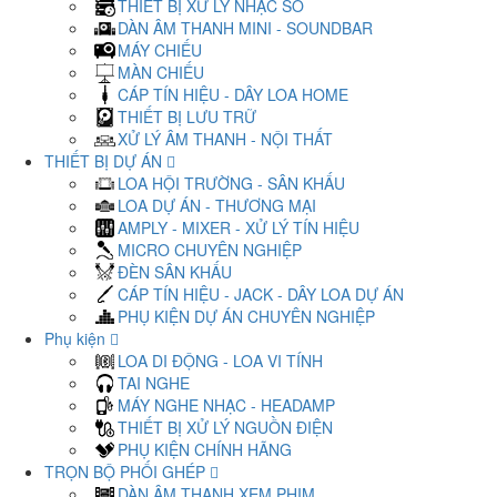
THIẾT BỊ XỬ LÝ NHẠC SỐ
DÀN ÂM THANH MINI - SOUNDBAR
MÁY CHIẾU
MÀN CHIẾU
CÁP TÍN HIỆU - DÂY LOA HOME
THIẾT BỊ LƯU TRỮ
XỬ LÝ ÂM THANH - NỘI THẤT
THIẾT BỊ DỰ ÁN
LOA HỘI TRƯỜNG - SÂN KHẤU
LOA DỰ ÁN - THƯƠNG MẠI
AMPLY - MIXER - XỬ LÝ TÍN HIỆU
MICRO CHUYÊN NGHIỆP
ĐÈN SÂN KHẤU
CÁP TÍN HIỆU - JACK - DÂY LOA DỰ ÁN
PHỤ KIỆN DỰ ÁN CHUYÊN NGHIỆP
Phụ kiện
LOA DI ĐỘNG - LOA VI TÍNH
TAI NGHE
MÁY NGHE NHẠC - HEADAMP
THIẾT BỊ XỬ LÝ NGUỒN ĐIỆN
PHỤ KIỆN CHÍNH HÃNG
TRỌN BỘ PHỐI GHÉP
DÀN ÂM THANH XEM PHIM