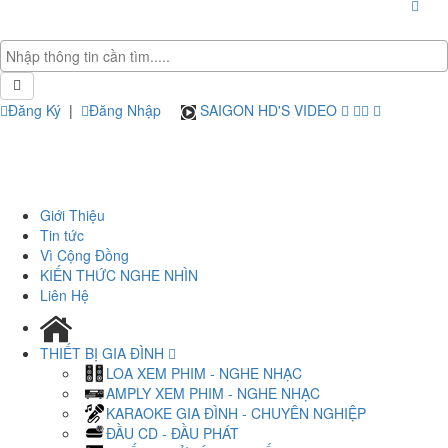
Đăng Ký
|
Đăng Nhập
SAIGON HD'S VIDEO
Giới Thiệu
Tin tức
Vì Cộng Đồng
KIẾN THỨC NGHE NHÌN
Liên Hệ
THIẾT BỊ GIA ĐÌNH
LOA XEM PHIM - NGHE NHẠC
AMPLY XEM PHIM - NGHE NHẠC
KARAOKE GIA ĐÌNH - CHUYÊN NGHIỆP
ĐẦU CD - ĐẦU PHÁT