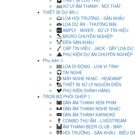
THIẾT BỊ LƯU TRỮ
XỬ LÝ ÂM THANH - NỘI THẤT
THIẾT BỊ DỰ ÁN
LOA HỘI TRƯỜNG - SÂN KHẤU
LOA DỰ ÁN - THƯƠNG MẠI
AMPLY - MIXER - XỬ LÝ TÍN HIỆU
MICRO CHUYÊN NGHIỆP
ĐÈN SÂN KHẤU
CÁP TÍN HIỆU - JACK - DÂY LOA DỰ
PHỤ KIỆN DỰ ÁN CHUYÊN NGHIỆP
Phụ kiện
LOA DI ĐỘNG - LOA VI TÍNH
TAI NGHE
MÁY NGHE NHẠC - HEADAMP
THIẾT BỊ XỬ LÝ NGUỒN ĐIỆN
PHỤ KIỆN CHÍNH HÃNG
TRỌN BỘ PHỐI GHÉP
DÀN ÂM THANH XEM PHIM
DÀN ÂM THANH NGHE NHẠC
DÀN ÂM THANH KARAOKE
COMBO THU ÂM - LIVESTREAM
ÂM THANH BEER CLUB - BAR
HỘI TRƯỜNG - SÂN KHẤU - BIỂU D