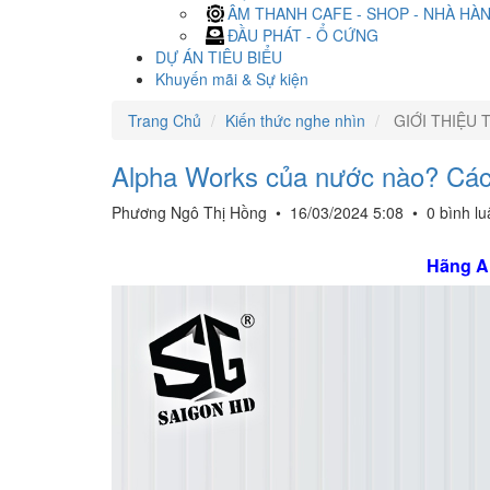
ÂM THANH CAFE - SHOP - NHÀ HÀ
ĐẦU PHÁT - Ổ CỨNG
DỰ ÁN TIÊU BIỂU
Khuyến mãi & Sự kiện
Trang Chủ
Kiến thức nghe nhìn
GIỚI THIỆU 
Alpha Works của nước nào? Các 
Phương Ngô Thị Hồng
•
16/03/2024 5:08
•
0 bình l
Hãng A