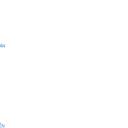
 ÁN
IỄN