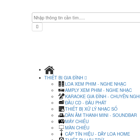
THIẾT BỊ GIA ĐÌNH
LOA XEM PHIM - NGHE NHẠC
AMPLY XEM PHIM - NGHE NHẠC
KARAOKE GIA ĐÌNH - CHUYÊN NGH
ĐẦU CD - ĐẦU PHÁT
THIẾT BỊ XỬ LÝ NHẠC SỐ
DÀN ÂM THANH MINI - SOUNDBAR
MÁY CHIẾU
MÀN CHIẾU
CÁP TÍN HIỆU - DÂY LOA HOME