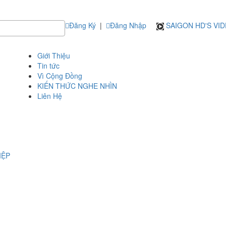
Đăng Ký
|
Đăng Nhập
SAIGON HD'S VI
Giới Thiệu
Tin tức
Vì Cộng Đồng
KIẾN THỨC NGHE NHÌN
Liên Hệ
IỆP