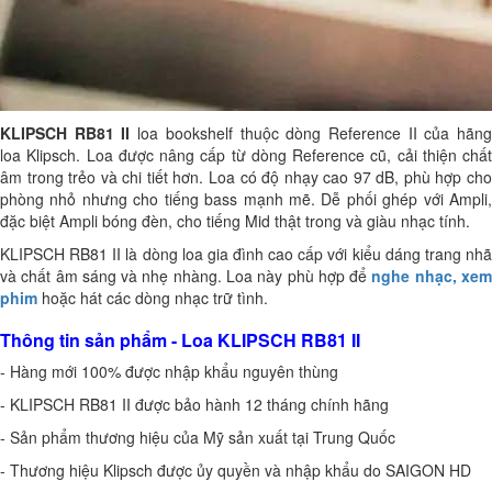
KLIPSCH RB81 II
loa bookshelf thuộc dòng Reference II của hãn
loa Klipsch. Loa được nâng cấp từ dòng Reference cũ, cải thiện chất
âm trong trẻo và chi tiết hơn. Loa có độ nhạy cao 97 dB, phù hợp cho
phòng nhỏ nhưng cho tiếng bass mạnh mẽ. Dễ phối ghép với Ampli,
đặc biệt Ampli bóng đèn, cho tiếng Mid thật trong và giàu nhạc tính.
KLIPSCH RB81 II
là dòng loa gia đình cao cấp với kiểu dáng trang nh
và chất âm sáng và nhẹ nhàng. Loa này phù hợp để
nghe nhạc, xe
phim
hoặc hát các dòng nhạc trữ tình.
Thông tin sản phẩm - Loa KLIPSCH RB81 II
- Hàng mới 100% được nhập khẩu nguyên thùng
-
KLIPSCH RB81 II
được bảo hành 12 tháng chính hãng
- Sản phẩm thương hiệu của Mỹ sản xuất tại Trung Quốc
- Thương hiệu Klipsch được ủy quyền và nhập khẩu do SAIGON HD