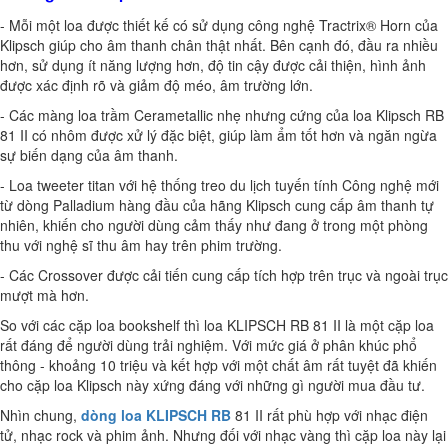
- Mỗi một loa được thiết kế có sử dụng công nghệ Tractrix® Horn của
Klipsch giúp cho âm thanh chân thật nhất. Bên cạnh đó, đầu ra nhiều
hơn, sử dụng ít năng lượng hơn, độ tin cậy được cải thiện, hình ảnh
được xác định rõ và giảm độ méo, âm trường lớn.
- Các màng loa trầm Cerametallic nhẹ nhưng cứng của loa Klipsch RB
81 II có nhôm được xử lý đặc biệt, giúp làm ẩm tốt hơn và ngăn ngừa
sự biến dạng của âm thanh.
- Loa tweeter titan với hệ thống treo du lịch tuyến tính Công nghệ mới
từ dòng Palladium hàng đầu của hãng Klipsch cung cấp âm thanh tự
nhiên, khiến cho người dùng cảm thấy như đang ở trong một phòng
thu với nghệ sĩ thu âm hay trên phim trường.
- Các Crossover được cải tiến cung cấp tích hợp trên trục và ngoài trục
mượt mà hơn.
So với các cặp loa bookshelf thì loa KLIPSCH RB 81 II là một cặp loa
rất đáng để người dùng trải nghiệm. Với mức giá ở phân khúc phổ
thông - khoảng 10 triệu và kết hợp với một chất âm rất tuyệt đã khiến
cho cặp loa Klipsch này xứng đáng với những gì người mua đầu tư.
Nhìn chung,
dòng loa KLIPSCH RB
81 II rất phù hợp với nhạc điện
tử, nhạc rock và phim ảnh. Nhưng đối với nhạc vàng thì cặp loa này lại