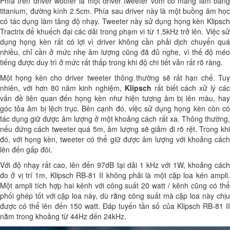
Phía trên driver woofer là một driver tweeter vòm có màng làm bằng
titanium, đường kính 2.5cm. Phía sau driver này là một buồng âm học
có tác dụng làm tăng độ nhạy. Tweeter này sử dụng họng kèn Klipsch
Tractrix để khuếch đại các dải trong phạm vi từ 1.5kHz trở lên. Việc sử
dụng họng kèn rất có lợi vì driver không cần phải dịch chuyển quá
nhiều, chỉ cần ở mức nhẹ âm lượng cũng đã đủ nghe, vì thế độ méo
tiếng được duy trì ở mức rất thấp trong khi độ chi tiết vẫn rất rõ ràng.
Một họng kèn cho driver tweeter thông thường sẽ rất hạn chế. Tuy
nhiên, với hơn 80 năm kinh nghiệm,
Klipsch
rất biết cách xử lý cá
vấn đề liên quan đến họng kèn như hiện tượng âm bị lên màu, hay
góc tỏa âm bị lệch trục. Bên cạnh đó, việc sử dụng họng kèn còn có
tác dụng giữ được âm lượng ở một khoảng cách rất xa. Thông thường,
nếu đứng cách tweeter quá 5m, âm lượng sẽ giảm đi rõ rệt. Trong khi
đó, với họng kèn, tweeter có thể giữ được âm lượng với khoảng cách
lên đến gấp đôi.
Với độ nhạy rất cao, lên đến 97dB tại dải 1 kHz với 1W, khoảng cách
đo ở vị trí 1m, Klipsch RB-81 II không phải là một cặp loa kén ampli.
Một ampli tích hợp hai kênh với công suất 20 watt / kênh cũng có thể
phối ghép tốt với cặp loa này, dù rằng công suất mà cặp loa này chịu
được có thể lên đến 150 watt. Đáp tuyến tần số của Klipsch RB-81 II
nằm trong khoảng từ 44Hz đến 24kHz.