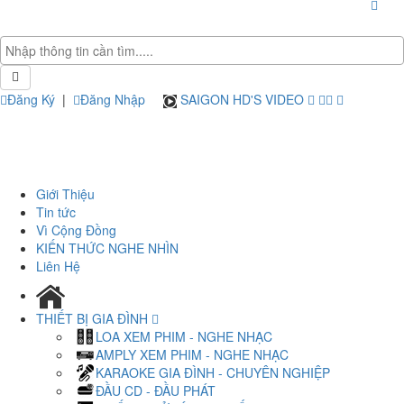
Đăng Ký
|
Đăng Nhập
SAIGON HD'S VIDEO
Giới Thiệu
Tin tức
Vì Cộng Đồng
KIẾN THỨC NGHE NHÌN
Liên Hệ
THIẾT BỊ GIA ĐÌNH
LOA XEM PHIM - NGHE NHẠC
AMPLY XEM PHIM - NGHE NHẠC
KARAOKE GIA ĐÌNH - CHUYÊN NGHIỆP
ĐẦU CD - ĐẦU PHÁT