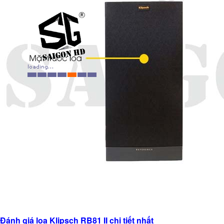
Đánh giá loa Klipsch RB81 II chi tiết nhất