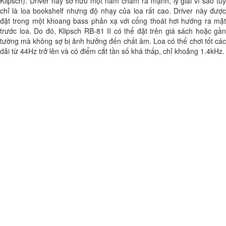
Klipsch). Driver này sở hữu một nam châm rấ mạnh, lý giải vì sao tuy
chỉ là loa bookshelf nhưng độ nhạy của loa rất cao. Driver này được
đặt trong một khoang bass phản xạ với cổng thoát hơi hướng ra mặt
trước loa. Do đó, Klipsch RB-81 II có thể đặt trên giá sách hoặc gần
tường mà không sợ bị ảnh hưởng đến chất âm. Loa có thể chơi tốt các
dải từ 44Hz trở lên và có điểm cắt tần số khá thấp, chỉ khoảng 1.4kHz.