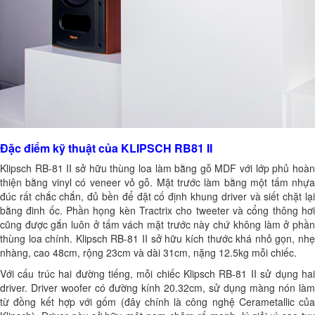
Đặc điểm kỹ thuật của KLIPSCH RB81 II
Klipsch RB-81 II sở hữu thùng loa làm bằng gỗ MDF với lớp phủ hoàn
thiện bằng vinyl có veneer vỏ gỗ. Mặt trước làm bằng một tấm nhựa
đúc rất chắc chắn, đủ bền để đặt cố định khung driver và siết chặt lại
bằng đinh ốc. Phần họng kèn Tractrix cho tweeter và cổng thông hơi
cũng được gắn luôn ở tấm vách mặt trước này chứ không làm ở phần
thùng loa chính. Klipsch RB-81 II sở hữu kích thước khá nhỏ gọn, nhẹ
nhàng, cao 48cm, rộng 23cm và dài 31cm, nặng 12.5kg mỗi chiếc.
Với cấu trúc hai đường tiếng, mỗi chiếc Klipsch RB-81 II sử dụng hai
driver. Driver woofer có đường kính 20.32cm, sử dụng màng nón làm
từ đồng kết hợp với gốm (đây chính là công nghệ Cerametallic của