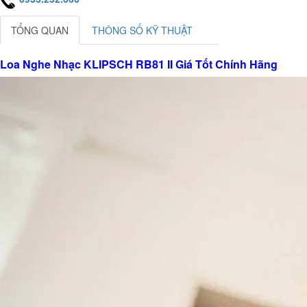
TỔNG QUAN
THÔNG SỐ KỸ THUẬT
Loa Nghe Nhạc KLIPSCH RB81 II Giá Tốt Chính Hãng