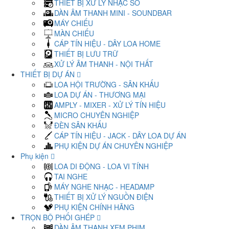
THIẾT BỊ XỬ LÝ NHẠC SỐ
DÀN ÂM THANH MINI - SOUNDBAR
MÁY CHIẾU
MÀN CHIẾU
CÁP TÍN HIỆU - DÂY LOA HOME
THIẾT BỊ LƯU TRỮ
XỬ LÝ ÂM THANH - NỘI THẤT
THIẾT BỊ DỰ ÁN
LOA HỘI TRƯỜNG - SÂN KHẤU
LOA DỰ ÁN - THƯƠNG MẠI
AMPLY - MIXER - XỬ LÝ TÍN HIỆU
MICRO CHUYÊN NGHIỆP
ĐÈN SÂN KHẤU
CÁP TÍN HIỆU - JACK - DÂY LOA DỰ ÁN
PHỤ KIỆN DỰ ÁN CHUYÊN NGHIỆP
Phụ kiện
LOA DI ĐỘNG - LOA VI TÍNH
TAI NGHE
MÁY NGHE NHẠC - HEADAMP
THIẾT BỊ XỬ LÝ NGUỒN ĐIỆN
PHỤ KIỆN CHÍNH HÃNG
TRỌN BỘ PHỐI GHÉP
DÀN ÂM THANH XEM PHIM