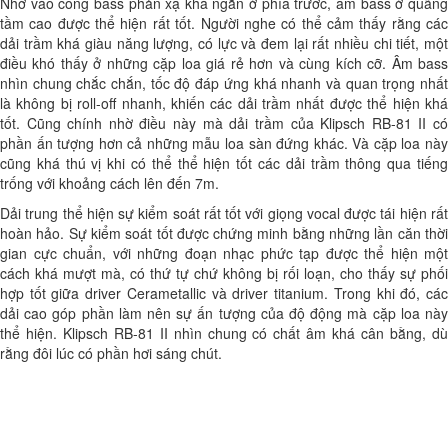
Nhờ vào cổng bass phản xạ khá ngắn ở phía trước, âm bass ở quãng
tầm cao được thể hiện rất tốt. Người nghe có thể cảm thấy rằng các
dải trầm khá giàu năng lượng, có lực và đem lại rất nhiều chi tiết, một
điều khó thấy ở những cặp loa giá rẻ hơn và cùng kích cỡ. Âm bass
nhìn chung chắc chắn, tốc độ đáp ứng khá nhanh và quan trọng nhất
là không bị roll-off nhanh, khiến các dải trầm nhất được thể hiện khá
tốt. Cũng chính nhờ điều này mà dải trầm của Klipsch RB-81 II có
phần ấn tượng hơn cả những mẫu loa sàn đứng khác. Và cặp loa này
cũng khá thú vị khi có thể thể hiện tốt các dải trầm thông qua tiếng
trống với khoảng cách lên đến 7m.
Dải trung thể hiện sự kiểm soát rất tốt với giọng vocal được tái hiện rất
hoàn hảo. Sự kiểm soát tốt được chứng minh bằng những lần căn thời
gian cực chuẩn, với những đoạn nhạc phức tạp được thể hiện một
cách khá mượt mà, có thứ tự chứ không bị rối loạn, cho thấy sự phối
hợp tốt giữa driver Cerametallic và driver titanium. Trong khi đó, các
dải cao góp phần làm nên sự ấn tượng của độ động mà cặp loa này
thể hiện. Klipsch RB-81 II nhìn chung có chất âm khá cân bằng, dù
rằng đôi lúc có phần hơi sáng chút.