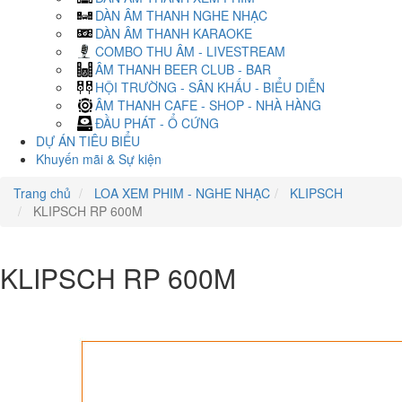
DÀN ÂM THANH NGHE NHẠC
DÀN ÂM THANH KARAOKE
COMBO THU ÂM - LIVESTREAM
ÂM THANH BEER CLUB - BAR
HỘI TRƯỜNG - SÂN KHẤU - BIỂU DIỄN
ÂM THANH CAFE - SHOP - NHÀ HÀNG
ĐẦU PHÁT - Ổ CỨNG
DỰ ÁN TIÊU BIỂU
Khuyến mãi & Sự kiện
Trang chủ
LOA XEM PHIM - NGHE NHẠC
KLIPSCH
KLIPSCH RP 600M
KLIPSCH RP 600M