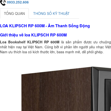
0933.252.606
TỔNG QUAN
THÔNG SỐ KỸ THUẬT
LOA KLIPSCH RP 600M - Âm Thanh Sống Động
Giới thiệu về loa KLIPSCH RP 600M
Loa Bookshelf KLIPSCH RP 600M
là sản phẩm được ưu chuộng
nhất hiện nay tại Việt Nam. Cũng bởi vì phần lớn người yêu nhạc Việt
Nam ưu thích loa có kích thước lớn, bass mạnh mẽ, dễ phối ghép.