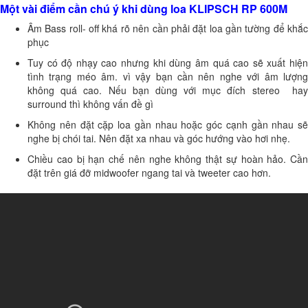
Một vài điểm cần chú ý khi dùng loa KLIPSCH RP 600M
Âm Bass roll- off khá rõ nên cần phải đặt loa gần tường để khắc
phục
Tuy có độ nhạy cao nhưng khi dùng âm quá cao sẽ xuất hiện
tình trạng méo âm. vì vậy bạn cần nên nghe với âm lượng
không quá cao. Nếu bạn dùng với mục đích stereo hay
surround thì không vấn đề gì
Không nên đặt cặp loa gần nhau hoặc góc cạnh gần nhau sẽ
nghe bị chói tai. Nên đặt xa nhau và góc hướng vào hơi nhẹ.
Chiều cao bị hạn chế nên nghe không thật sự hoàn hảo. Cần
đặt trên giá đỡ midwoofer ngang tai và tweeter cao hơn.