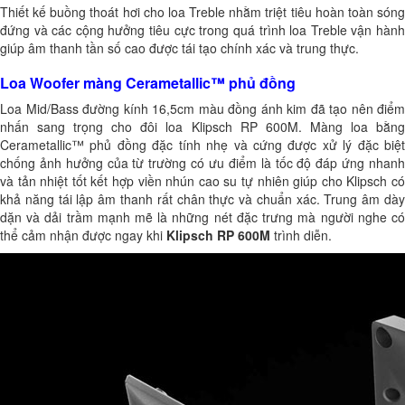
Thiết kế buồng thoát hơi cho loa Treble nhằm triệt tiêu hoàn toàn sóng
đứng và các cộng hưởng tiêu cực trong quá trình loa Treble vận hành
giúp âm thanh tần số cao được tái tạo chính xác và trung thực.
Loa Woofer màng Cerametallic™ phủ đồng
Loa Mid/Bass đường kính 16,5cm màu đồng ánh kim đã tạo nên điểm
nhấn sang trọng cho đôi loa Klipsch RP 600M. Màng loa bằng
Cerametallic™ phủ đồng đặc tính nhẹ và cứng được xử lý đặc biệt
chống ảnh hưởng của từ trường có ưu điểm là tốc độ đáp ứng nhanh
và tản nhiệt tốt kết hợp viền nhún cao su tự nhiên giúp cho Klipsch có
khả năng tái lập âm thanh rất chân thực và chuẩn xác. Trung âm dày
dặn và dải trầm mạnh mẽ là những nét đặc trưng mà người nghe có
thể cảm nhận được ngay khi
Klipsch RP 600M
trình diễn.