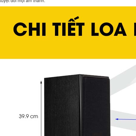
tuyệt đối mọi âm thanh.