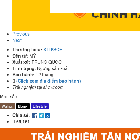
Previous
Next
Thương hiệu:
KLIPSCH
Đến từ
:
MỸ
Xuất xứ
:
TRUNG QUỐC
Tình trạng
:
Ngưng sản xuất
Bảo hành:
12 tháng
(Click xem địa điểm bảo hành)
Trải nghiệm tại showroom
Màu sắc:
Walnut
Ebony
Lifestyle
Chia sẻ:
69,161