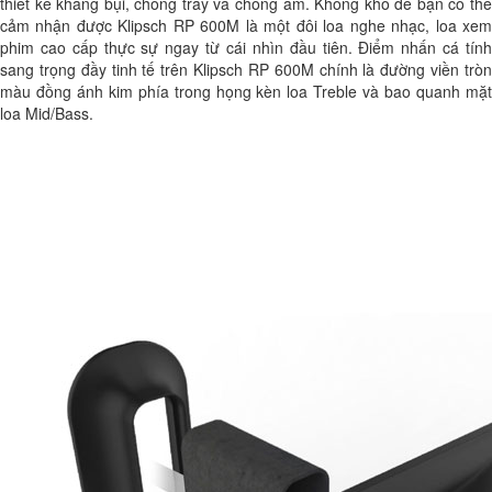
thiết kế kháng bụi, chống trầy và chống ẩm. Không khó để bạn có thể
cảm nhận được Klipsch RP 600M là một đôi loa nghe nhạc, loa xem
phim cao cấp thực sự ngay từ cái nhìn đầu tiên. Điểm nhấn cá tính
sang trọng đầy tinh tế trên Klipsch RP 600M chính là đường viền tròn
màu đồng ánh kim phía trong họng kèn loa Treble và bao quanh mặt
loa Mid/Bass.