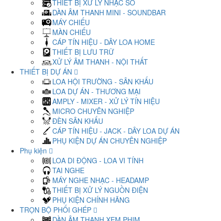
THIẾT BỊ XỬ LÝ NHẠC SỐ
DÀN ÂM THANH MINI - SOUNDBAR
MÁY CHIẾU
MÀN CHIẾU
CÁP TÍN HIỆU - DÂY LOA HOME
THIẾT BỊ LƯU TRỮ
XỬ LÝ ÂM THANH - NỘI THẤT
THIẾT BỊ DỰ ÁN
LOA HỘI TRƯỜNG - SÂN KHẤU
LOA DỰ ÁN - THƯƠNG MẠI
AMPLY - MIXER - XỬ LÝ TÍN HIỆU
MICRO CHUYÊN NGHIỆP
ĐÈN SÂN KHẤU
CÁP TÍN HIỆU - JACK - DÂY LOA DỰ ÁN
PHỤ KIỆN DỰ ÁN CHUYÊN NGHIỆP
Phụ kiện
LOA DI ĐỘNG - LOA VI TÍNH
TAI NGHE
MÁY NGHE NHẠC - HEADAMP
THIẾT BỊ XỬ LÝ NGUỒN ĐIỆN
PHỤ KIỆN CHÍNH HÃNG
TRỌN BỘ PHỐI GHÉP
DÀN ÂM THANH XEM PHIM