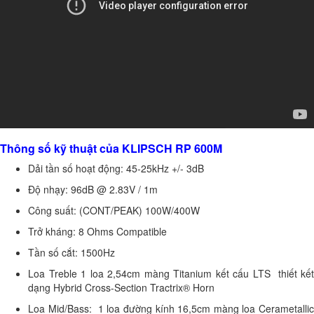
Thông số kỹ thuật của KLIPSCH RP 600M
Dải tần số hoạt động: 45-25kHz +/- 3dB
Độ nhạy: 96dB @ 2.83V / 1m
Công suất: (CONT/PEAK) 100W/400W
Trở kháng: 8 Ohms Compatible
Tần số cắt: 1500Hz
Loa Treble 1 loa 2,54cm màng Titanium kết cấu LTS thiết kết
dạng Hybrid Cross-Section Tractrix® Horn
Loa Mid/Bass: 1 loa đường kính 16,5cm màng loa Cerametallic