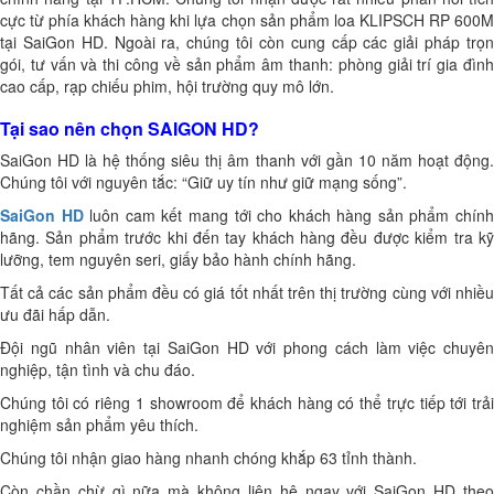
cực từ phía khách hàng khi lựa chọn sản phẩm loa KLIPSCH RP 600M
tại SaiGon HD. Ngoài ra, chúng tôi còn cung cấp các giải pháp trọn
gói, tư vấn và thi công về sản phẩm âm thanh: phòng giải trí gia đình
cao cấp, rạp chiếu phim, hội trường quy mô lớn.
Tại sao nên chọn SAIGON HD?
SaiGon HD là hệ thống siêu thị âm thanh với gần 10 năm hoạt động.
Chúng tôi với nguyên tắc: “Giữ uy tín như giữ mạng sống”.
SaiGon HD
luôn cam kết mang tới cho khách hàng sản phẩm chín
hãng. Sản phẩm trước khi đến tay khách hàng đều được kiểm tra kỹ
lưỡng, tem nguyên seri, giấy bảo hành chính hãng.
Tất cả các sản phẩm đều có giá tốt nhất trên thị trường cùng với nhiều
ưu đãi hấp dẫn.
Đội ngũ nhân viên tại SaiGon HD với phong cách làm việc chuyên
nghiệp, tận tình và chu đáo.
Chúng tôi có riêng 1 showroom để khách hàng có thể trực tiếp tới trải
nghiệm sản phẩm yêu thích.
Chúng tôi nhận giao hàng nhanh chóng khắp 63 tỉnh thành.
Còn chần chừ gì nữa mà không liên hệ ngay với SaiGon HD theo