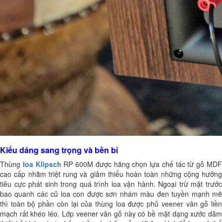
Kiểu dáng sang trọng và bền bỉ
Thùng
loa Klipsch
RP 600M được hãng chọn lựa chế tác từ gỗ MD
cao cấp nhằm triệt rung và giảm thiểu hoàn toàn những cộng hưởng
tiêu cực phát sinh trong quá trình loa vận hành. Ngoại trừ mặt trước
bao quanh các củ loa con được sơn nhám màu đen tuyền mạnh mẽ
thì toàn bộ phần còn lại của thùng loa được phủ veener vân gỗ liền
mạch rất khéo léo. Lớp veener vân gỗ này có bề mặt dạng xước dăm