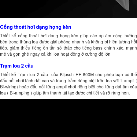
Cổng thoát hơi dạng họng kèn
Thiết kế cổng thoát hơi dạng họng kèn giúp các áp âm cộng hưởng
bên trong thùng loa được giải phóng nhanh và không bị hiện tượng hồi
tiếp, giảm thiểu tiếng ồn tần số thấp cho tiếng bass chính xác, mạnh
mẽ và gọn ghẽ ngay cả khi loa hoạt động ở cường độ lớn.
Trạm loa 2 cầu
Thiết kế Trạm loa 2 cầu của Klipsch RP 600M cho phép bạn có thể
đấu nối chơi tách dải cao và trung trầm riêng biệt trên loa với 1 ampli (
Bi-wiring) hoặc đấu nối từng ampli chơi riêng biệt cho từng dải âm của
loa ( Bi-amping ) giúp âm thanh tái tạo được chi tiết và rõ ràng hơn.