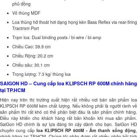
phủ đồng
Vỏ thùng MDF
Loa thùng hở thoát hơi dạng họng kèn Bass Reflex via rear-firing
Tractrix® Port
Trạm loa: Dual binding posts / bi-wire / bi-amp
Chiều Cao: 39.9 cm
Chiều Rộng: 20.2 cm
Chiều sâu: 30.1 cm
Trọng lượng: 7.3 kg/ thùng loa
SAIGON HD – Cung cấp loa KLIPSCH RP 600M chính hãng
tại TP.HCM
Hiện nay trên thị trường xuất hiện rất nhiều nơi bán sản phẩm loa
KLIPSCH RP 600M kém chất lượng. Nếu không phải là người rành về
sản phẩm thì rất khó có thể phân biệt đâu là sản phẩm chính hãng.
Điều này khiến cho khách hàng rất băn khoăn khi mua sản phẩm.
SaiGon HD chính là sự lựa đáng tin cậy dành cho bạn. SaiGon HD
chuyên cung cấp
loa KLIPSCH RP 600M - Âm thanh sống động
chính hãng tại TP.HCM. Chúng tôi nhận được rất nhiều phản hồi tích