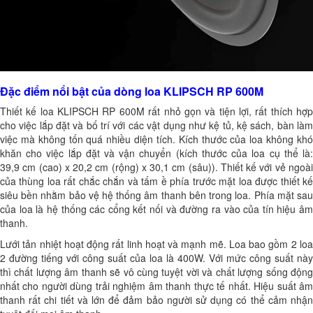
Đặc điểm nổi bật của dòng loa KLIPSCH RP 600M
Thiết kế loa KLIPSCH RP 600M rất nhỏ gọn và tiện lợi, rất thích hợp
cho việc lắp đặt và bố trí với các vật dụng như kệ tủ, kệ sách, bàn làm
việc mà không tốn quá nhiều diện tích. Kích thước của loa không khó
khăn cho việc lắp đặt và vận chuyển (kích thước của loa cụ thể là:
39,9 cm (cao) x 20,2 cm (rộng) x 30,1 cm (sâu)). Thiết kế với vẻ ngoài
của thùng loa rất chắc chắn và tấm ề phía trước mặt loa được thiết kế
siêu bền nhằm bảo vệ hệ thống âm thanh bên trong loa. Phía mặt sau
của loa là hệ thống các cổng kết nối và đường ra vào của tín hiệu âm
thanh.
Lưới tản nhiệt hoạt động rất linh hoạt và mạnh mẽ. Loa bao gồm 2 loa
2 đường tiếng với công suất của loa là 400W. Với mức công suất này
thì chất lượng âm thanh sẽ vô cùng tuyệt vời và chất lượng sống động
nhất cho người dùng trải nghiệm âm thanh thực tế nhất. Hiệu suất âm
thanh rất chi tiết và lớn để đảm bảo người sử dụng có thể cảm nhận