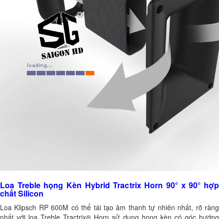
Loa Treble họng Kèn Hybrid Tractrix Horn 90° x 90° hợp
chất Silicon
Loa Klipsch RP 600M có thể tái tạo âm thanh tự nhiên nhất, rõ ràng
nhất với loa Treble Tractrix® Horn sử dụng họng kèn có góc hướng