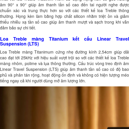
âm 90° x 90° giúp âm thanh tần số cao đến tai người nghe được
chuẩn xác và trung thực hơn so với các thiết kế loa Treble thông
thường. Họng kèn làm bằng hợp chất silicon nhằm triệt ồn và giảm
thiểu nhiễu xạ tần số cao giúp âm thanh mượt và sạch trong khi vẫn
đảm bảo sự chi tiết.
Loa Treble màng Titanium kết cấu Linear Travel
Suspension (LTS)
Loa Treble màng Titanimum cứng nhẹ đường kính 2,54cm giúp dải
cao đạt tới 25kHz với hiệu suất vượt trội so với các thiết kế loa Treble
màng nhôm, polime và lụa thông thường. Cấu trúc vòng treo định âm
Linear Travel Suspension (LTS) giúp âm thanh tần số cao có độ bao
phủ và phân tán rộng, hoạt động ổn định và không có hiện tượng méo
tiếng ngay cả khi người dùng mở âm lượng lớn.