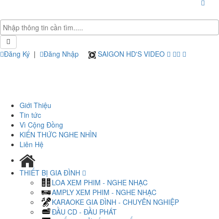
Đăng Ký
|
Đăng Nhập
SAIGON HD'S VIDEO
Giới Thiệu
Tin tức
Vì Cộng Đồng
KIẾN THỨC NGHE NHÌN
Liên Hệ
THIẾT BỊ GIA ĐÌNH
LOA XEM PHIM - NGHE NHẠC
AMPLY XEM PHIM - NGHE NHẠC
KARAOKE GIA ĐÌNH - CHUYÊN NGHIỆP
ĐẦU CD - ĐẦU PHÁT