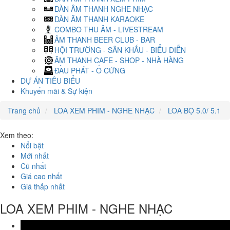
DÀN ÂM THANH NGHE NHẠC
DÀN ÂM THANH KARAOKE
COMBO THU ÂM - LIVESTREAM
ÂM THANH BEER CLUB - BAR
HỘI TRƯỜNG - SÂN KHẤU - BIỂU DIỄN
ÂM THANH CAFE - SHOP - NHÀ HÀNG
ĐẦU PHÁT - Ổ CỨNG
DỰ ÁN TIÊU BIỂU
Khuyến mãi & Sự kiện
Trang chủ
LOA XEM PHIM - NGHE NHẠC
LOA BỘ 5.0/ 5.1
Xem theo:
Nổi bật
Mới nhất
Cũ nhất
Giá cao nhất
Giá thấp nhất
LOA XEM PHIM - NGHE NHẠC