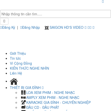
Đăng Ký
|
Đăng Nhập
SAIGON HD'S VIDEO
Giới Thiệu
Tin tức
Vì Cộng Đồng
KIẾN THỨC NGHE NHÌN
Liên Hệ
THIẾT BỊ GIA ĐÌNH
LOA XEM PHIM - NGHE NHẠC
AMPLY XEM PHIM - NGHE NHẠC
KARAOKE GIA ĐÌNH - CHUYÊN NGHIỆP
ĐẦU CD - ĐẦU PHÁT