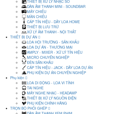
THIẾT BỊ XỬ LÝ NHẠC SỐ
DÀN ÂM THANH MINI - SOUNDBAR
MÁY CHIẾU
MÀN CHIẾU
CÁP TÍN HIỆU - DÂY LOA HOME
THIẾT BỊ LƯU TRỮ
XỬ LÝ ÂM THANH - NỘI THẤT
THIẾT BỊ DỰ ÁN
LOA HỘI TRƯỜNG - SÂN KHẤU
LOA DỰ ÁN - THƯƠNG MẠI
AMPLY - MIXER - XỬ LÝ TÍN HIỆU
MICRO CHUYÊN NGHIỆP
ĐÈN SÂN KHẤU
CÁP TÍN HIỆU - JACK - DÂY LOA DỰ ÁN
PHỤ KIỆN DỰ ÁN CHUYÊN NGHIỆP
Phụ kiện
LOA DI ĐỘNG - LOA VI TÍNH
TAI NGHE
MÁY NGHE NHẠC - HEADAMP
THIẾT BỊ XỬ LÝ NGUỒN ĐIỆN
PHỤ KIỆN CHÍNH HÃNG
TRỌN BỘ PHỐI GHÉP
DÀN ÂM THANH XEM PHIM