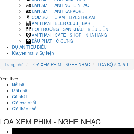
DÀN ÂM THANH NGHE NHẠC
DÀN ÂM THANH KARAOKE
COMBO THU ÂM - LIVESTREAM
ÂM THANH BEER CLUB - BAR
HỘI TRƯỜNG - SÂN KHẤU - BIỂU DIỄN
ÂM THANH CAFE - SHOP - NHÀ HÀNG
ĐẦU PHÁT - Ổ CỨNG
DỰ ÁN TIÊU BIỂU
Khuyến mãi & Sự kiện
Trang chủ
LOA XEM PHIM - NGHE NHẠC
LOA BỘ 5.0/ 5.1
Xem theo:
Nổi bật
Mới nhất
Cũ nhất
Giá cao nhất
Giá thấp nhất
LOA XEM PHIM - NGHE NHẠC