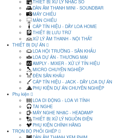
THIẾT BỊ XỬ LÝ NHẠC SỐ
DÀN ÂM THANH MINI - SOUNDBAR
MÁY CHIẾU
MÀN CHIẾU
CÁP TÍN HIỆU - DÂY LOA HOME
THIẾT BỊ LƯU TRỮ
XỬ LÝ ÂM THANH - NỘI THẤT
THIẾT BỊ DỰ ÁN
LOA HỘI TRƯỜNG - SÂN KHẤU
LOA DỰ ÁN - THƯƠNG MẠI
AMPLY - MIXER - XỬ LÝ TÍN HIỆU
MICRO CHUYÊN NGHIỆP
ĐÈN SÂN KHẤU
CÁP TÍN HIỆU - JACK - DÂY LOA DỰ ÁN
PHỤ KIỆN DỰ ÁN CHUYÊN NGHIỆP
Phụ kiện
LOA DI ĐỘNG - LOA VI TÍNH
TAI NGHE
MÁY NGHE NHẠC - HEADAMP
THIẾT BỊ XỬ LÝ NGUỒN ĐIỆN
PHỤ KIỆN CHÍNH HÃNG
TRỌN BỘ PHỐI GHÉP
DÀN ÂM THANH XEM PHIM