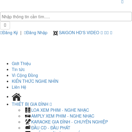
Đăng Ký
|
Đăng Nhập
SAIGON HD'S VIDEO
Giới Thiệu
Tin tức
Vì Cộng Đồng
KIẾN THỨC NGHE NHÌN
Liên Hệ
THIẾT BỊ GIA ĐÌNH
LOA XEM PHIM - NGHE NHẠC
AMPLY XEM PHIM - NGHE NHẠC
KARAOKE GIA ĐÌNH - CHUYÊN NGHIỆP
ĐẦU CD - ĐẦU PHÁT