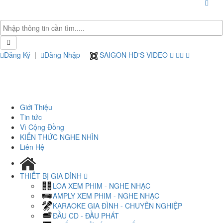
Đăng Ký
|
Đăng Nhập
SAIGON HD'S VIDEO
Giới Thiệu
Tin tức
Vì Cộng Đồng
KIẾN THỨC NGHE NHÌN
Liên Hệ
THIẾT BỊ GIA ĐÌNH
LOA XEM PHIM - NGHE NHẠC
AMPLY XEM PHIM - NGHE NHẠC
KARAOKE GIA ĐÌNH - CHUYÊN NGHIỆP
ĐẦU CD - ĐẦU PHÁT