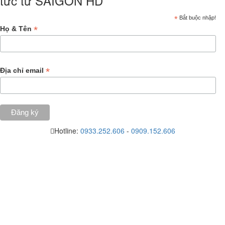
tức từ SAIGON HD
*
Bắt buộc nhập!
*
Họ & Tên
*
Địa chỉ email
Hotline:
0933.252.606
-
0909.152.606