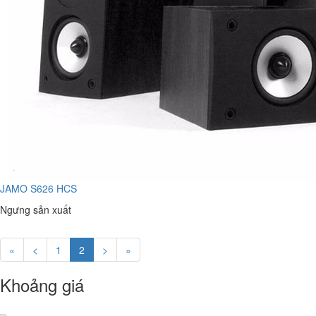
JAMO S626 HCS
Ngưng sản xuất
«
<
1
2
>
»
Khoảng giá