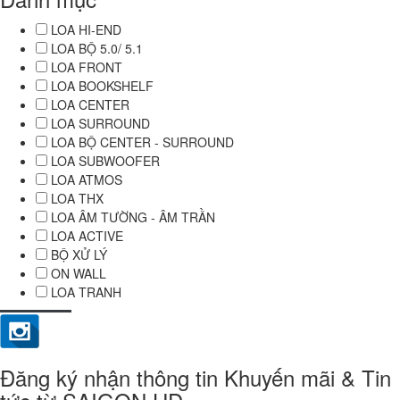
LOA HI-END
LOA BỘ 5.0/ 5.1
LOA FRONT
LOA BOOKSHELF
LOA CENTER
LOA SURROUND
LOA BỘ CENTER - SURROUND
LOA SUBWOOFER
LOA ATMOS
LOA THX
LOA ÂM TƯỜNG - ÂM TRẦN
LOA ACTIVE
BỘ XỬ LÝ
ON WALL
LOA TRANH
Đăng ký nhận thông tin Khuyến mãi & Tin