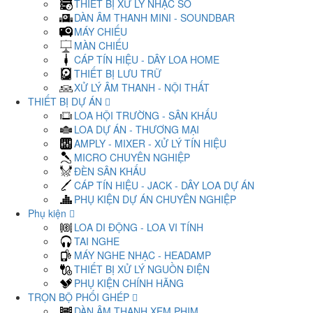
THIẾT BỊ XỬ LÝ NHẠC SỐ
DÀN ÂM THANH MINI - SOUNDBAR
MÁY CHIẾU
MÀN CHIẾU
CÁP TÍN HIỆU - DÂY LOA HOME
THIẾT BỊ LƯU TRỮ
XỬ LÝ ÂM THANH - NỘI THẤT
THIẾT BỊ DỰ ÁN
LOA HỘI TRƯỜNG - SÂN KHẤU
LOA DỰ ÁN - THƯƠNG MẠI
AMPLY - MIXER - XỬ LÝ TÍN HIỆU
MICRO CHUYÊN NGHIỆP
ĐÈN SÂN KHẤU
CÁP TÍN HIỆU - JACK - DÂY LOA DỰ ÁN
PHỤ KIỆN DỰ ÁN CHUYÊN NGHIỆP
Phụ kiện
LOA DI ĐỘNG - LOA VI TÍNH
TAI NGHE
MÁY NGHE NHẠC - HEADAMP
THIẾT BỊ XỬ LÝ NGUỒN ĐIỆN
PHỤ KIỆN CHÍNH HÃNG
TRỌN BỘ PHỐI GHÉP
DÀN ÂM THANH XEM PHIM