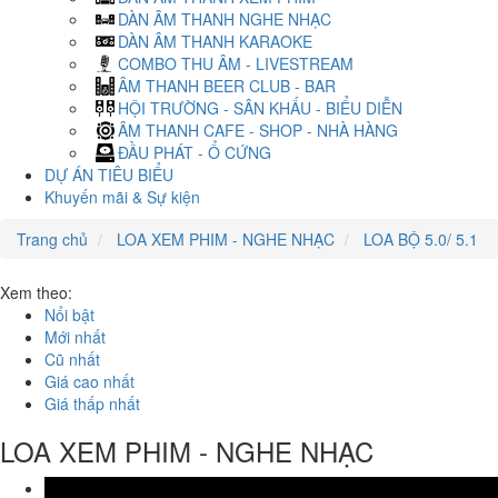
DÀN ÂM THANH NGHE NHẠC
DÀN ÂM THANH KARAOKE
COMBO THU ÂM - LIVESTREAM
ÂM THANH BEER CLUB - BAR
HỘI TRƯỜNG - SÂN KHẤU - BIỂU DIỄN
ÂM THANH CAFE - SHOP - NHÀ HÀNG
ĐẦU PHÁT - Ổ CỨNG
DỰ ÁN TIÊU BIỂU
Khuyến mãi & Sự kiện
Trang chủ
LOA XEM PHIM - NGHE NHẠC
LOA BỘ 5.0/ 5.1
Xem theo:
Nổi bật
Mới nhất
Cũ nhất
Giá cao nhất
Giá thấp nhất
LOA XEM PHIM - NGHE NHẠC