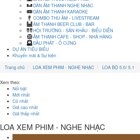
DÀN ÂM THANH NGHE NHẠC
DÀN ÂM THANH KARAOKE
COMBO THU ÂM - LIVESTREAM
ÂM THANH BEER CLUB - BAR
HỘI TRƯỜNG - SÂN KHẤU - BIỂU DIỄN
ÂM THANH CAFE - SHOP - NHÀ HÀNG
ĐẦU PHÁT - Ổ CỨNG
DỰ ÁN TIÊU BIỂU
Khuyến mãi & Sự kiện
Trang chủ
LOA XEM PHIM - NGHE NHẠC
LOA BỘ 5.0/ 5.1
Xem theo:
Nổi bật
Mới nhất
Cũ nhất
Giá cao nhất
Giá thấp nhất
LOA XEM PHIM - NGHE NHẠC