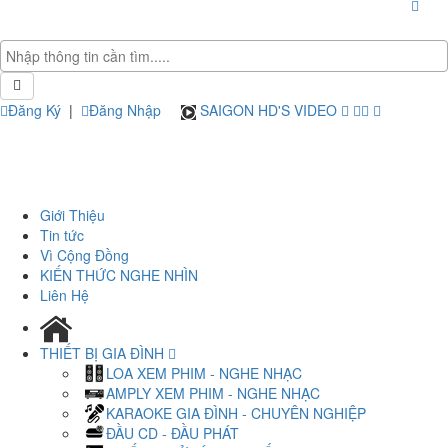
Đăng Ký
|
Đăng Nhập
SAIGON HD'S VIDEO
Giới Thiệu
Tin tức
Vì Cộng Đồng
KIẾN THỨC NGHE NHÌN
Liên Hệ
THIẾT BỊ GIA ĐÌNH
LOA XEM PHIM - NGHE NHẠC
AMPLY XEM PHIM - NGHE NHẠC
KARAOKE GIA ĐÌNH - CHUYÊN NGHIỆP
ĐẦU CD - ĐẦU PHÁT