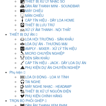
THIẾT BỊ XỬ LÝ NHẠC SỐ
DÀN ÂM THANH MINI - SOUNDBAR
MÁY CHIẾU
MÀN CHIẾU
CÁP TÍN HIỆU - DÂY LOA HOME
THIẾT BỊ LƯU TRỮ
XỬ LÝ ÂM THANH - NỘI THẤT
THIẾT BỊ DỰ ÁN
LOA HỘI TRƯỜNG - SÂN KHẤU
LOA DỰ ÁN - THƯƠNG MẠI
AMPLY - MIXER - XỬ LÝ TÍN HIỆU
MICRO CHUYÊN NGHIỆP
ĐÈN SÂN KHẤU
CÁP TÍN HIỆU - JACK - DÂY LOA DỰ ÁN
PHỤ KIỆN DỰ ÁN CHUYÊN NGHIỆP
Phụ kiện
LOA DI ĐỘNG - LOA VI TÍNH
TAI NGHE
MÁY NGHE NHẠC - HEADAMP
THIẾT BỊ XỬ LÝ NGUỒN ĐIỆN
PHỤ KIỆN CHÍNH HÃNG
TRỌN BỘ PHỐI GHÉP
DÀN ÂM THANH XEM PHIM