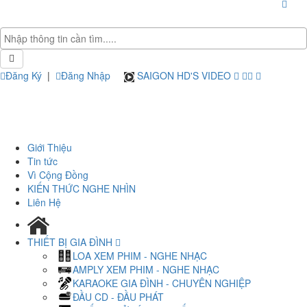
Đăng Ký
|
Đăng Nhập
SAIGON HD'S VIDEO
Giới Thiệu
Tin tức
Vì Cộng Đồng
KIẾN THỨC NGHE NHÌN
Liên Hệ
THIẾT BỊ GIA ĐÌNH
LOA XEM PHIM - NGHE NHẠC
AMPLY XEM PHIM - NGHE NHẠC
KARAOKE GIA ĐÌNH - CHUYÊN NGHIỆP
ĐẦU CD - ĐẦU PHÁT