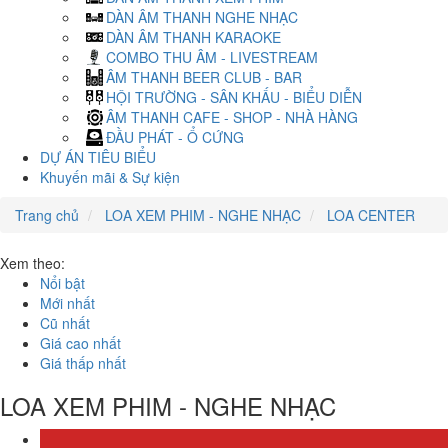
DÀN ÂM THANH NGHE NHẠC
DÀN ÂM THANH KARAOKE
COMBO THU ÂM - LIVESTREAM
ÂM THANH BEER CLUB - BAR
HỘI TRƯỜNG - SÂN KHẤU - BIỂU DIỄN
ÂM THANH CAFE - SHOP - NHÀ HÀNG
ĐẦU PHÁT - Ổ CỨNG
DỰ ÁN TIÊU BIỂU
Khuyến mãi & Sự kiện
Trang chủ
LOA XEM PHIM - NGHE NHẠC
LOA CENTER
Xem theo:
Nổi bật
Mới nhất
Cũ nhất
Giá cao nhất
Giá thấp nhất
LOA XEM PHIM - NGHE NHẠC