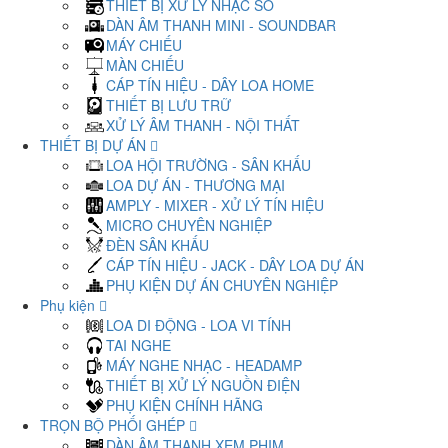
THIẾT BỊ XỬ LÝ NHẠC SỐ
DÀN ÂM THANH MINI - SOUNDBAR
MÁY CHIẾU
MÀN CHIẾU
CÁP TÍN HIỆU - DÂY LOA HOME
THIẾT BỊ LƯU TRỮ
XỬ LÝ ÂM THANH - NỘI THẤT
THIẾT BỊ DỰ ÁN
LOA HỘI TRƯỜNG - SÂN KHẤU
LOA DỰ ÁN - THƯƠNG MẠI
AMPLY - MIXER - XỬ LÝ TÍN HIỆU
MICRO CHUYÊN NGHIỆP
ĐÈN SÂN KHẤU
CÁP TÍN HIỆU - JACK - DÂY LOA DỰ ÁN
PHỤ KIỆN DỰ ÁN CHUYÊN NGHIỆP
Phụ kiện
LOA DI ĐỘNG - LOA VI TÍNH
TAI NGHE
MÁY NGHE NHẠC - HEADAMP
THIẾT BỊ XỬ LÝ NGUỒN ĐIỆN
PHỤ KIỆN CHÍNH HÃNG
TRỌN BỘ PHỐI GHÉP
DÀN ÂM THANH XEM PHIM