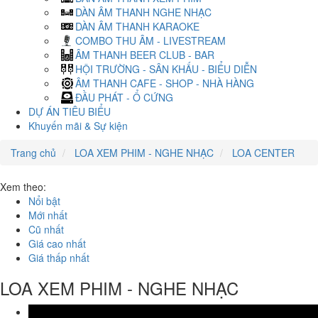
DÀN ÂM THANH NGHE NHẠC
DÀN ÂM THANH KARAOKE
COMBO THU ÂM - LIVESTREAM
ÂM THANH BEER CLUB - BAR
HỘI TRƯỜNG - SÂN KHẤU - BIỂU DIỄN
ÂM THANH CAFE - SHOP - NHÀ HÀNG
ĐẦU PHÁT - Ổ CỨNG
DỰ ÁN TIÊU BIỂU
Khuyến mãi & Sự kiện
Trang chủ
LOA XEM PHIM - NGHE NHẠC
LOA CENTER
Xem theo:
Nổi bật
Mới nhất
Cũ nhất
Giá cao nhất
Giá thấp nhất
LOA XEM PHIM - NGHE NHẠC