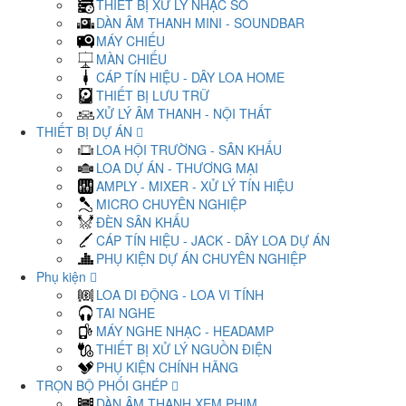
THIẾT BỊ XỬ LÝ NHẠC SỐ
DÀN ÂM THANH MINI - SOUNDBAR
MÁY CHIẾU
MÀN CHIẾU
CÁP TÍN HIỆU - DÂY LOA HOME
THIẾT BỊ LƯU TRỮ
XỬ LÝ ÂM THANH - NỘI THẤT
THIẾT BỊ DỰ ÁN
LOA HỘI TRƯỜNG - SÂN KHẤU
LOA DỰ ÁN - THƯƠNG MẠI
AMPLY - MIXER - XỬ LÝ TÍN HIỆU
MICRO CHUYÊN NGHIỆP
ĐÈN SÂN KHẤU
CÁP TÍN HIỆU - JACK - DÂY LOA DỰ ÁN
PHỤ KIỆN DỰ ÁN CHUYÊN NGHIỆP
Phụ kiện
LOA DI ĐỘNG - LOA VI TÍNH
TAI NGHE
MÁY NGHE NHẠC - HEADAMP
THIẾT BỊ XỬ LÝ NGUỒN ĐIỆN
PHỤ KIỆN CHÍNH HÃNG
TRỌN BỘ PHỐI GHÉP
DÀN ÂM THANH XEM PHIM