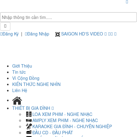
Đăng Ký
|
Đăng Nhập
SAIGON HD'S VIDEO
Giới Thiệu
Tin tức
Vì Cộng Đồng
KIẾN THỨC NGHE NHÌN
Liên Hệ
THIẾT BỊ GIA ĐÌNH
LOA XEM PHIM - NGHE NHẠC
AMPLY XEM PHIM - NGHE NHẠC
KARAOKE GIA ĐÌNH - CHUYÊN NGHIỆP
ĐẦU CD - ĐẦU PHÁT