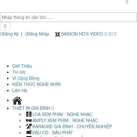
Đăng Ký
|
Đăng Nhập
SAIGON HD'S VIDEO
Giới Thiệu
Tin tức
Vì Cộng Đồng
KIẾN THỨC NGHE NHÌN
Liên Hệ
THIẾT BỊ GIA ĐÌNH
LOA XEM PHIM - NGHE NHẠC
AMPLY XEM PHIM - NGHE NHẠC
KARAOKE GIA ĐÌNH - CHUYÊN NGHIỆP
ĐẦU CD - ĐẦU PHÁT