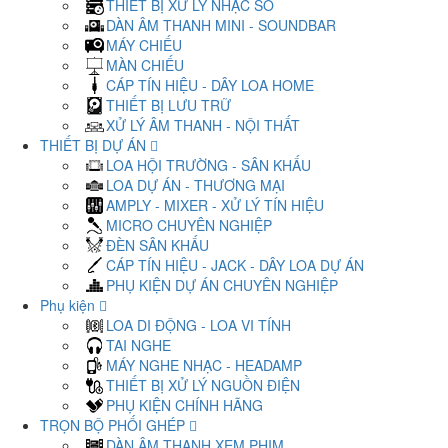
THIẾT BỊ XỬ LÝ NHẠC SỐ
DÀN ÂM THANH MINI - SOUNDBAR
MÁY CHIẾU
MÀN CHIẾU
CÁP TÍN HIỆU - DÂY LOA HOME
THIẾT BỊ LƯU TRỮ
XỬ LÝ ÂM THANH - NỘI THẤT
THIẾT BỊ DỰ ÁN
LOA HỘI TRƯỜNG - SÂN KHẤU
LOA DỰ ÁN - THƯƠNG MẠI
AMPLY - MIXER - XỬ LÝ TÍN HIỆU
MICRO CHUYÊN NGHIỆP
ĐÈN SÂN KHẤU
CÁP TÍN HIỆU - JACK - DÂY LOA DỰ ÁN
PHỤ KIỆN DỰ ÁN CHUYÊN NGHIỆP
Phụ kiện
LOA DI ĐỘNG - LOA VI TÍNH
TAI NGHE
MÁY NGHE NHẠC - HEADAMP
THIẾT BỊ XỬ LÝ NGUỒN ĐIỆN
PHỤ KIỆN CHÍNH HÃNG
TRỌN BỘ PHỐI GHÉP
DÀN ÂM THANH XEM PHIM