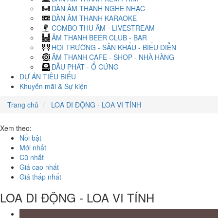
DÀN ÂM THANH NGHE NHẠC
DÀN ÂM THANH KARAOKE
COMBO THU ÂM - LIVESTREAM
ÂM THANH BEER CLUB - BAR
HỘI TRƯỜNG - SÂN KHẤU - BIỂU DIỄN
ÂM THANH CAFE - SHOP - NHÀ HÀNG
ĐẦU PHÁT - Ổ CỨNG
DỰ ÁN TIÊU BIỂU
Khuyến mãi & Sự kiện
Trang chủ
LOA DI ĐỘNG - LOA VI TÍNH
Xem theo:
Nổi bật
Mới nhất
Cũ nhất
Giá cao nhất
Giá thấp nhất
LOA DI ĐỘNG - LOA VI TÍNH