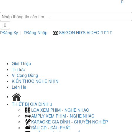
Đăng Ký
|
Đăng Nhập
SAIGON HD'S VIDEO
Giới Thiệu
Tin tức
Vì Cộng Đồng
KIẾN THỨC NGHE NHÌN
Liên Hệ
THIẾT BỊ GIA ĐÌNH
LOA XEM PHIM - NGHE NHẠC
AMPLY XEM PHIM - NGHE NHẠC
KARAOKE GIA ĐÌNH - CHUYÊN NGHIỆP
ĐẦU CD - ĐẦU PHÁT