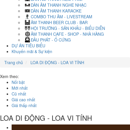
DÀN ÂM THANH NGHE NHẠC
DÀN ÂM THANH KARAOKE
COMBO THU ÂM - LIVESTREAM
ÂM THANH BEER CLUB - BAR
HỘI TRƯỜNG - SÂN KHẤU - BIỂU DIỄN
ÂM THANH CAFE - SHOP - NHÀ HÀNG
ĐẦU PHÁT - Ổ CỨNG
DỰ ÁN TIÊU BIỂU
Khuyến mãi & Sự kiện
Trang chủ
LOA DI ĐỘNG - LOA VI TÍNH
Xem theo:
Nổi bật
Mới nhất
Cũ nhất
Giá cao nhất
Giá thấp nhất
LOA DI ĐỘNG - LOA VI TÍNH