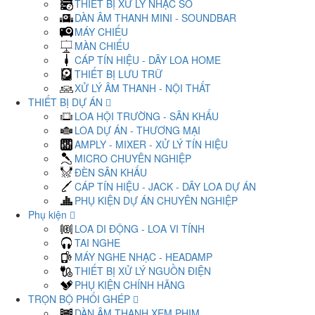
THIẾT BỊ XỬ LÝ NHẠC SỐ
DÀN ÂM THANH MINI - SOUNDBAR
MÁY CHIẾU
MÀN CHIẾU
CÁP TÍN HIỆU - DÂY LOA HOME
THIẾT BỊ LƯU TRỮ
XỬ LÝ ÂM THANH - NỘI THẤT
THIẾT BỊ DỰ ÁN
LOA HỘI TRƯỜNG - SÂN KHẤU
LOA DỰ ÁN - THƯƠNG MẠI
AMPLY - MIXER - XỬ LÝ TÍN HIỆU
MICRO CHUYÊN NGHIỆP
ĐÈN SÂN KHẤU
CÁP TÍN HIỆU - JACK - DÂY LOA DỰ ÁN
PHỤ KIỆN DỰ ÁN CHUYÊN NGHIỆP
Phụ kiện
LOA DI ĐỘNG - LOA VI TÍNH
TAI NGHE
MÁY NGHE NHẠC - HEADAMP
THIẾT BỊ XỬ LÝ NGUỒN ĐIỆN
PHỤ KIỆN CHÍNH HÃNG
TRỌN BỘ PHỐI GHÉP
DÀN ÂM THANH XEM PHIM