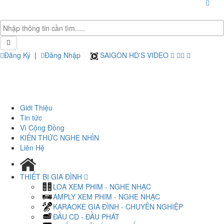
Đăng Ký
|
Đăng Nhập
SAIGON HD'S VIDEO
Giới Thiệu
Tin tức
Vì Cộng Đồng
KIẾN THỨC NGHE NHÌN
Liên Hệ
THIẾT BỊ GIA ĐÌNH
LOA XEM PHIM - NGHE NHẠC
AMPLY XEM PHIM - NGHE NHẠC
KARAOKE GIA ĐÌNH - CHUYÊN NGHIỆP
ĐẦU CD - ĐẦU PHÁT