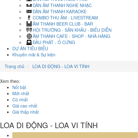
DÀN ÂM THANH NGHE NHẠC
DÀN ÂM THANH KARAOKE
COMBO THU ÂM - LIVESTREAM
ÂM THANH BEER CLUB - BAR
HỘI TRƯỜNG - SÂN KHẤU - BIỂU DIỄN
ÂM THANH CAFE - SHOP - NHÀ HÀNG
ĐẦU PHÁT - Ổ CỨNG
DỰ ÁN TIÊU BIỂU
Khuyến mãi & Sự kiện
Trang chủ
LOA DI ĐỘNG - LOA VI TÍNH
Xem theo:
Nổi bật
Mới nhất
Cũ nhất
Giá cao nhất
Giá thấp nhất
LOA DI ĐỘNG - LOA VI TÍNH