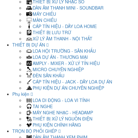
THIẾT BỊ XỬ LÝ NHẠC SỐ
DÀN ÂM THANH MINI - SOUNDBAR
MÁY CHIẾU
MÀN CHIẾU
CÁP TÍN HIỆU - DÂY LOA HOME
THIẾT BỊ LƯU TRỮ
XỬ LÝ ÂM THANH - NỘI THẤT
THIẾT BỊ DỰ ÁN
LOA HỘI TRƯỜNG - SÂN KHẤU
LOA DỰ ÁN - THƯƠNG MẠI
AMPLY - MIXER - XỬ LÝ TÍN HIỆU
MICRO CHUYÊN NGHIỆP
ĐÈN SÂN KHẤU
CÁP TÍN HIỆU - JACK - DÂY LOA DỰ ÁN
PHỤ KIỆN DỰ ÁN CHUYÊN NGHIỆP
Phụ kiện
LOA DI ĐỘNG - LOA VI TÍNH
TAI NGHE
MÁY NGHE NHẠC - HEADAMP
THIẾT BỊ XỬ LÝ NGUỒN ĐIỆN
PHỤ KIỆN CHÍNH HÃNG
TRỌN BỘ PHỐI GHÉP
DÀN ÂM THANH XEM PHIM