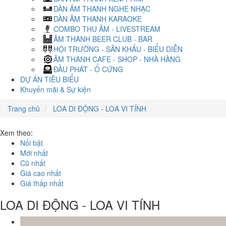
DÀN ÂM THANH NGHE NHẠC
DÀN ÂM THANH KARAOKE
COMBO THU ÂM - LIVESTREAM
ÂM THANH BEER CLUB - BAR
HỘI TRƯỜNG - SÂN KHẤU - BIỂU DIỄN
ÂM THANH CAFE - SHOP - NHÀ HÀNG
ĐẦU PHÁT - Ổ CỨNG
DỰ ÁN TIÊU BIỂU
Khuyến mãi & Sự kiện
Trang chủ
LOA DI ĐỘNG - LOA VI TÍNH
Xem theo:
Nổi bật
Mới nhất
Cũ nhất
Giá cao nhất
Giá thấp nhất
LOA DI ĐỘNG - LOA VI TÍNH