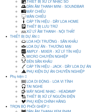
THIẾT BỊ XỬ LÝ NHẠC SỐ
DÀN ÂM THANH MINI - SOUNDBAR
MÁY CHIẾU
MÀN CHIẾU
CÁP TÍN HIỆU - DÂY LOA HOME
THIẾT BỊ LƯU TRỮ
XỬ LÝ ÂM THANH - NỘI THẤT
THIẾT BỊ DỰ ÁN
LOA HỘI TRƯỜNG - SÂN KHẤU
LOA DỰ ÁN - THƯƠNG MẠI
AMPLY - MIXER - XỬ LÝ TÍN HIỆU
MICRO CHUYÊN NGHIỆP
ĐÈN SÂN KHẤU
CÁP TÍN HIỆU - JACK - DÂY LOA DỰ ÁN
PHỤ KIỆN DỰ ÁN CHUYÊN NGHIỆP
Phụ kiện
LOA DI ĐỘNG - LOA VI TÍNH
TAI NGHE
MÁY NGHE NHẠC - HEADAMP
THIẾT BỊ XỬ LÝ NGUỒN ĐIỆN
PHỤ KIỆN CHÍNH HÃNG
TRỌN BỘ PHỐI GHÉP
DÀN ÂM THANH XEM PHIM