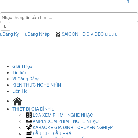
Đăng Ký
|
Đăng Nhập
SAIGON HD'S VIDEO
Giới Thiệu
Tin tức
Vì Cộng Đồng
KIẾN THỨC NGHE NHÌN
Liên Hệ
THIẾT BỊ GIA ĐÌNH
LOA XEM PHIM - NGHE NHẠC
AMPLY XEM PHIM - NGHE NHẠC
KARAOKE GIA ĐÌNH - CHUYÊN NGHIỆP
ĐẦU CD - ĐẦU PHÁT