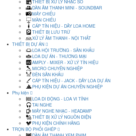
THIẾT BỊ XỬ LÝ NHẠC SỐ
DÀN ÂM THANH MINI - SOUNDBAR
MÁY CHIẾU
MÀN CHIẾU
CÁP TÍN HIỆU - DÂY LOA HOME
THIẾT BỊ LƯU TRỮ
XỬ LÝ ÂM THANH - NỘI THẤT
THIẾT BỊ DỰ ÁN
LOA HỘI TRƯỜNG - SÂN KHẤU
LOA DỰ ÁN - THƯƠNG MẠI
AMPLY - MIXER - XỬ LÝ TÍN HIỆU
MICRO CHUYÊN NGHIỆP
ĐÈN SÂN KHẤU
CÁP TÍN HIỆU - JACK - DÂY LOA DỰ ÁN
PHỤ KIỆN DỰ ÁN CHUYÊN NGHIỆP
Phụ kiện
LOA DI ĐỘNG - LOA VI TÍNH
TAI NGHE
MÁY NGHE NHẠC - HEADAMP
THIẾT BỊ XỬ LÝ NGUỒN ĐIỆN
PHỤ KIỆN CHÍNH HÃNG
TRỌN BỘ PHỐI GHÉP
DÀN ÂM THANH XEM PHIM