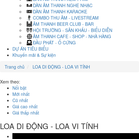
DÀN ÂM THANH NGHE NHẠC
DÀN ÂM THANH KARAOKE
COMBO THU ÂM - LIVESTREAM
ÂM THANH BEER CLUB - BAR
HỘI TRƯỜNG - SÂN KHẤU - BIỂU DIỄN
ÂM THANH CAFE - SHOP - NHÀ HÀNG
ĐẦU PHÁT - Ổ CỨNG
DỰ ÁN TIÊU BIỂU
Khuyến mãi & Sự kiện
Trang chủ
LOA DI ĐỘNG - LOA VI TÍNH
Xem theo:
Nổi bật
Mới nhất
Cũ nhất
Giá cao nhất
Giá thấp nhất
LOA DI ĐỘNG - LOA VI TÍNH