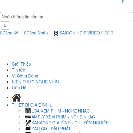
Đăng Ký
|
Đăng Nhập
SAIGON HD'S VIDEO
Giới Thiệu
Tin tức
Vì Cộng Đồng
KIẾN THỨC NGHE NHÌN
Liên Hệ
THIẾT BỊ GIA ĐÌNH
LOA XEM PHIM - NGHE NHẠC
AMPLY XEM PHIM - NGHE NHẠC
KARAOKE GIA ĐÌNH - CHUYÊN NGHIỆP
ĐẦU CD - ĐẦU PHÁT