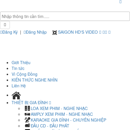
Đăng Ký
|
Đăng Nhập
SAIGON HD'S VIDEO
Giới Thiệu
Tin tức
Vì Cộng Đồng
KIẾN THỨC NGHE NHÌN
Liên Hệ
THIẾT BỊ GIA ĐÌNH
LOA XEM PHIM - NGHE NHẠC
AMPLY XEM PHIM - NGHE NHẠC
KARAOKE GIA ĐÌNH - CHUYÊN NGHIỆP
ĐẦU CD - ĐẦU PHÁT