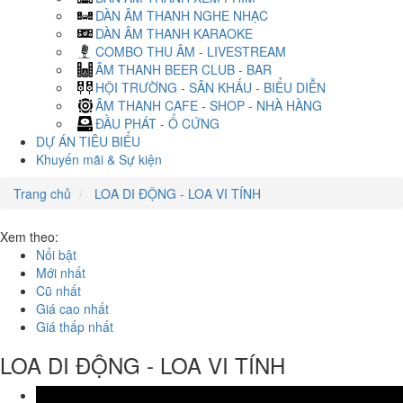
DÀN ÂM THANH NGHE NHẠC
DÀN ÂM THANH KARAOKE
COMBO THU ÂM - LIVESTREAM
ÂM THANH BEER CLUB - BAR
HỘI TRƯỜNG - SÂN KHẤU - BIỂU DIỄN
ÂM THANH CAFE - SHOP - NHÀ HÀNG
ĐẦU PHÁT - Ổ CỨNG
DỰ ÁN TIÊU BIỂU
Khuyến mãi & Sự kiện
Trang chủ
LOA DI ĐỘNG - LOA VI TÍNH
Xem theo:
Nổi bật
Mới nhất
Cũ nhất
Giá cao nhất
Giá thấp nhất
LOA DI ĐỘNG - LOA VI TÍNH