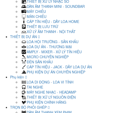
THIẾT BỊ XỬ LÝ NHẠC SỐ
DÀN ÂM THANH MINI - SOUNDBAR
MÁY CHIẾU
MÀN CHIẾU
CÁP TÍN HIỆU - DÂY LOA HOME
THIẾT BỊ LƯU TRỮ
XỬ LÝ ÂM THANH - NỘI THẤT
THIẾT BỊ DỰ ÁN
LOA HỘI TRƯỜNG - SÂN KHẤU
LOA DỰ ÁN - THƯƠNG MẠI
AMPLY - MIXER - XỬ LÝ TÍN HIỆU
MICRO CHUYÊN NGHIỆP
ĐÈN SÂN KHẤU
CÁP TÍN HIỆU - JACK - DÂY LOA DỰ ÁN
PHỤ KIỆN DỰ ÁN CHUYÊN NGHIỆP
Phụ kiện
LOA DI ĐỘNG - LOA VI TÍNH
TAI NGHE
MÁY NGHE NHẠC - HEADAMP
THIẾT BỊ XỬ LÝ NGUỒN ĐIỆN
PHỤ KIỆN CHÍNH HÃNG
TRỌN BỘ PHỐI GHÉP
DÀN ÂM THANH XEM PHIM