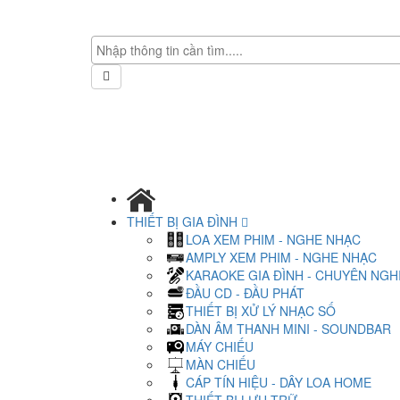
THIẾT BỊ GIA ĐÌNH
LOA XEM PHIM - NGHE NHẠC
AMPLY XEM PHIM - NGHE NHẠC
KARAOKE GIA ĐÌNH - CHUYÊN NGH
ĐẦU CD - ĐẦU PHÁT
THIẾT BỊ XỬ LÝ NHẠC SỐ
DÀN ÂM THANH MINI - SOUNDBAR
MÁY CHIẾU
MÀN CHIẾU
CÁP TÍN HIỆU - DÂY LOA HOME