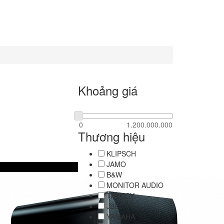
Khoảng giá
Thương hiệu
KLIPSCH
JAMO
B&W
MONITOR AUDIO
TANNOY
JBL
YAMAHA