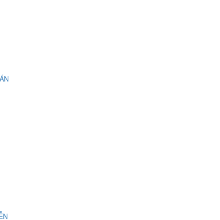
 ÁN
IỄN