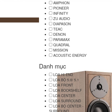
AMPHION
PIONEER
INFINITY
ZU AUDIO
DIAPASON
TEAC
DENON
PARAMAX
QUADRAL
MISSION
ACOUSTIC ENERGY
Danh mục
LOA HI-END
LOA BỘ 5.0/ 5.1
LOA FRONT
LOA BOOKSHELF
LOA CENTER
LOA SURROUND
LOA BỘ CENTER -
SURROUND