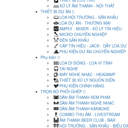
THIẾT BỊ LƯU TRỮ
XỬ LÝ ÂM THANH - NỘI THẤT
THIẾT BỊ DỰ ÁN
LOA HỘI TRƯỜNG - SÂN KHẤU
LOA DỰ ÁN - THƯƠNG MẠI
AMPLY - MIXER - XỬ LÝ TÍN HIỆU
MICRO CHUYÊN NGHIỆP
ĐÈN SÂN KHẤU
CÁP TÍN HIỆU - JACK - DÂY LOA DỰ
PHỤ KIỆN DỰ ÁN CHUYÊN NGHIỆP
Phụ kiện
LOA DI ĐỘNG - LOA VI TÍNH
TAI NGHE
MÁY NGHE NHẠC - HEADAMP
THIẾT BỊ XỬ LÝ NGUỒN ĐIỆN
PHỤ KIỆN CHÍNH HÃNG
TRỌN BỘ PHỐI GHÉP
DÀN ÂM THANH XEM PHIM
DÀN ÂM THANH NGHE NHẠC
DÀN ÂM THANH KARAOKE
COMBO THU ÂM - LIVESTREAM
ÂM THANH BEER CLUB - BAR
HỘI TRƯỜNG - SÂN KHẤU - BIỂU D