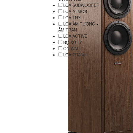
LOA SUBWOOFER
LOA ATMOS
LOA THX
LOA ÂM TƯỜNG -
ÂM TRẦN
LOA ACTIVE
BỘ XỬ LÝ
ON WALL
LOA TRANH