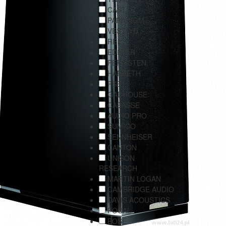
CASTLE
PARADIGM
VESTLYD
REL
EDIFIER
PERLISTEN
HARBETH
PSB
GADHOUSE
CABASSE
AUDIO PRO
SUMICO
SENNHEISER
CANTON
UNISON
RESEARCH
MARTIN LOGAN
CAMBRIDGE AUDIO
DAVIS ACOUSTICS
FOCAL
BOSE