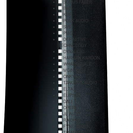
SONUS FABER
B&O
KEF
POLK AUDIO
SVS
PMC
DEFINITIVE
TECHNOLOGY
DYNAUDIO
HARMAN KARDON
WHARFEDALE
MCINTOSH
ONKYO
TANGENT AUDIO
ELTAX
ELIPSON
DALI
OPERA
JL AUDIO
RAIDHO
FYNE AUDIO
TRIANGLE