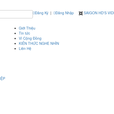
Đăng Ký
|
Đăng Nhập
SAIGON HD'S VI
Giới Thiệu
Tin tức
Vì Cộng Đồng
KIẾN THỨC NGHE NHÌN
Liên Hệ
IỆP