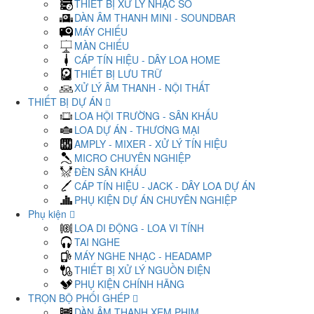
THIẾT BỊ XỬ LÝ NHẠC SỐ
DÀN ÂM THANH MINI - SOUNDBAR
MÁY CHIẾU
MÀN CHIẾU
CÁP TÍN HIỆU - DÂY LOA HOME
THIẾT BỊ LƯU TRỮ
XỬ LÝ ÂM THANH - NỘI THẤT
THIẾT BỊ DỰ ÁN
LOA HỘI TRƯỜNG - SÂN KHẤU
LOA DỰ ÁN - THƯƠNG MẠI
AMPLY - MIXER - XỬ LÝ TÍN HIỆU
MICRO CHUYÊN NGHIỆP
ĐÈN SÂN KHẤU
CÁP TÍN HIỆU - JACK - DÂY LOA DỰ ÁN
PHỤ KIỆN DỰ ÁN CHUYÊN NGHIỆP
Phụ kiện
LOA DI ĐỘNG - LOA VI TÍNH
TAI NGHE
MÁY NGHE NHẠC - HEADAMP
THIẾT BỊ XỬ LÝ NGUỒN ĐIỆN
PHỤ KIỆN CHÍNH HÃNG
TRỌN BỘ PHỐI GHÉP
DÀN ÂM THANH XEM PHIM