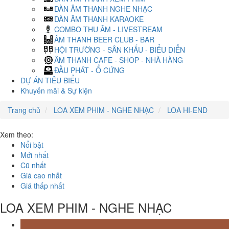
DÀN ÂM THANH NGHE NHẠC
DÀN ÂM THANH KARAOKE
COMBO THU ÂM - LIVESTREAM
ÂM THANH BEER CLUB - BAR
HỘI TRƯỜNG - SÂN KHẤU - BIỂU DIỄN
ÂM THANH CAFE - SHOP - NHÀ HÀNG
ĐẦU PHÁT - Ổ CỨNG
DỰ ÁN TIÊU BIỂU
Khuyến mãi & Sự kiện
Trang chủ
LOA XEM PHIM - NGHE NHẠC
LOA HI-END
Xem theo:
Nổi bật
Mới nhất
Cũ nhất
Giá cao nhất
Giá thấp nhất
LOA XEM PHIM - NGHE NHẠC