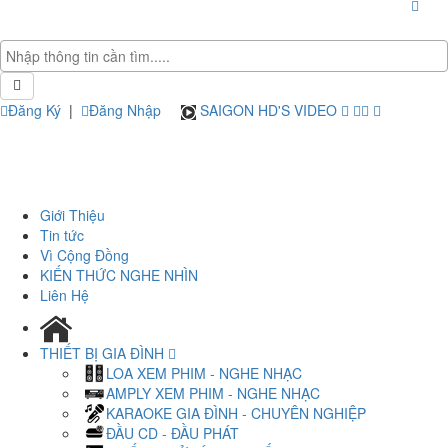
Đăng Ký
|
Đăng Nhập
SAIGON HD'S VIDEO
Giới Thiệu
Tin tức
Vì Cộng Đồng
KIẾN THỨC NGHE NHÌN
Liên Hệ
THIẾT BỊ GIA ĐÌNH
LOA XEM PHIM - NGHE NHẠC
AMPLY XEM PHIM - NGHE NHẠC
KARAOKE GIA ĐÌNH - CHUYÊN NGHIỆP
ĐẦU CD - ĐẦU PHÁT