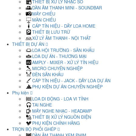
THIẾT BỊ XỬ LÝ NHẠC SỐ
DÀN ÂM THANH MINI - SOUNDBAR
MÁY CHIẾU
MÀN CHIẾU
CÁP TÍN HIỆU - DÂY LOA HOME
THIẾT BỊ LƯU TRỮ
XỬ LÝ ÂM THANH - NỘI THẤT
THIẾT BỊ DỰ ÁN
LOA HỘI TRƯỜNG - SÂN KHẤU
LOA DỰ ÁN - THƯƠNG MẠI
AMPLY - MIXER - XỬ LÝ TÍN HIỆU
MICRO CHUYÊN NGHIỆP
ĐÈN SÂN KHẤU
CÁP TÍN HIỆU - JACK - DÂY LOA DỰ ÁN
PHỤ KIỆN DỰ ÁN CHUYÊN NGHIỆP
Phụ kiện
LOA DI ĐỘNG - LOA VI TÍNH
TAI NGHE
MÁY NGHE NHẠC - HEADAMP
THIẾT BỊ XỬ LÝ NGUỒN ĐIỆN
PHỤ KIỆN CHÍNH HÃNG
TRỌN BỘ PHỐI GHÉP
DÀN ÂM THANH XEM PHIM