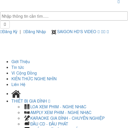
Đăng Ký
|
Đăng Nhập
SAIGON HD'S VIDEO
Giới Thiệu
Tin tức
Vì Cộng Đồng
KIẾN THỨC NGHE NHÌN
Liên Hệ
THIẾT BỊ GIA ĐÌNH
LOA XEM PHIM - NGHE NHẠC
AMPLY XEM PHIM - NGHE NHẠC
KARAOKE GIA ĐÌNH - CHUYÊN NGHIỆP
ĐẦU CD - ĐẦU PHÁT