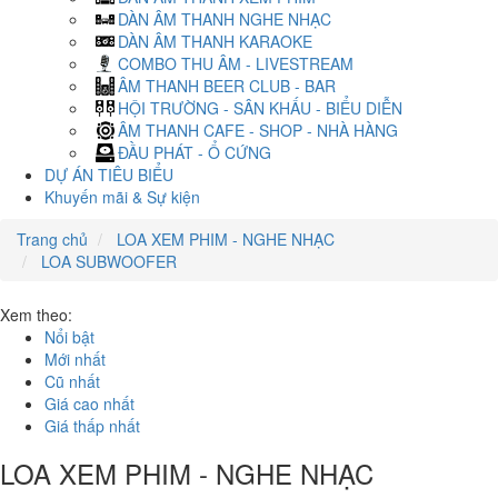
DÀN ÂM THANH NGHE NHẠC
DÀN ÂM THANH KARAOKE
COMBO THU ÂM - LIVESTREAM
ÂM THANH BEER CLUB - BAR
HỘI TRƯỜNG - SÂN KHẤU - BIỂU DIỄN
ÂM THANH CAFE - SHOP - NHÀ HÀNG
ĐẦU PHÁT - Ổ CỨNG
DỰ ÁN TIÊU BIỂU
Khuyến mãi & Sự kiện
Trang chủ
LOA XEM PHIM - NGHE NHẠC
LOA SUBWOOFER
Xem theo:
Nổi bật
Mới nhất
Cũ nhất
Giá cao nhất
Giá thấp nhất
LOA XEM PHIM - NGHE NHẠC