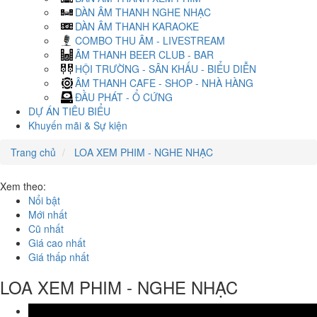
DÀN ÂM THANH NGHE NHẠC
DÀN ÂM THANH KARAOKE
COMBO THU ÂM - LIVESTREAM
ÂM THANH BEER CLUB - BAR
HỘI TRƯỜNG - SÂN KHẤU - BIỂU DIỄN
ÂM THANH CAFE - SHOP - NHÀ HÀNG
ĐẦU PHÁT - Ổ CỨNG
DỰ ÁN TIÊU BIỂU
Khuyến mãi & Sự kiện
Trang chủ
LOA XEM PHIM - NGHE NHẠC
Xem theo:
Nổi bật
Mới nhất
Cũ nhất
Giá cao nhất
Giá thấp nhất
LOA XEM PHIM - NGHE NHẠC