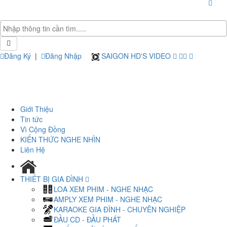
Đăng Ký
|
Đăng Nhập
SAIGON HD'S VIDEO
Giới Thiệu
Tin tức
Vì Cộng Đồng
KIẾN THỨC NGHE NHÌN
Liên Hệ
THIẾT BỊ GIA ĐÌNH
LOA XEM PHIM - NGHE NHẠC
AMPLY XEM PHIM - NGHE NHẠC
KARAOKE GIA ĐÌNH - CHUYÊN NGHIỆP
ĐẦU CD - ĐẦU PHÁT