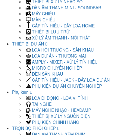
THIẾT BỊ XỬ LÝ NHẠC SỐ
DÀN ÂM THANH MINI - SOUNDBAR
MÁY CHIẾU
MÀN CHIẾU
CÁP TÍN HIỆU - DÂY LOA HOME
THIẾT BỊ LƯU TRỮ
XỬ LÝ ÂM THANH - NỘI THẤT
THIẾT BỊ DỰ ÁN
LOA HỘI TRƯỜNG - SÂN KHẤU
LOA DỰ ÁN - THƯƠNG MẠI
AMPLY - MIXER - XỬ LÝ TÍN HIỆU
MICRO CHUYÊN NGHIỆP
ĐÈN SÂN KHẤU
CÁP TÍN HIỆU - JACK - DÂY LOA DỰ ÁN
PHỤ KIỆN DỰ ÁN CHUYÊN NGHIỆP
Phụ kiện
LOA DI ĐỘNG - LOA VI TÍNH
TAI NGHE
MÁY NGHE NHẠC - HEADAMP
THIẾT BỊ XỬ LÝ NGUỒN ĐIỆN
PHỤ KIỆN CHÍNH HÃNG
TRỌN BỘ PHỐI GHÉP
DÀN ÂM THANH XEM PHIM