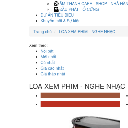
ÂM THANH CAFE - SHOP - NHÀ HÀ
ĐẦU PHÁT - Ổ CỨNG
DỰ ÁN TIÊU BIỂU
Khuyến mãi & Sự kiện
Trang chủ
LOA XEM PHIM - NGHE NHẠC
Xem theo:
Nổi bật
Mới nhất
Cũ nhất
Giá cao nhất
Giá thấp nhất
LOA XEM PHIM - NGHE NHẠC