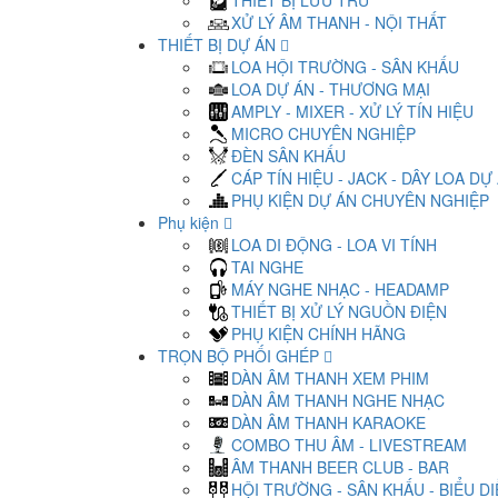
THIẾT BỊ LƯU TRỮ
XỬ LÝ ÂM THANH - NỘI THẤT
THIẾT BỊ DỰ ÁN
LOA HỘI TRƯỜNG - SÂN KHẤU
LOA DỰ ÁN - THƯƠNG MẠI
AMPLY - MIXER - XỬ LÝ TÍN HIỆU
MICRO CHUYÊN NGHIỆP
ĐÈN SÂN KHẤU
CÁP TÍN HIỆU - JACK - DÂY LOA DỰ
PHỤ KIỆN DỰ ÁN CHUYÊN NGHIỆP
Phụ kiện
LOA DI ĐỘNG - LOA VI TÍNH
TAI NGHE
MÁY NGHE NHẠC - HEADAMP
THIẾT BỊ XỬ LÝ NGUỒN ĐIỆN
PHỤ KIỆN CHÍNH HÃNG
TRỌN BỘ PHỐI GHÉP
DÀN ÂM THANH XEM PHIM
DÀN ÂM THANH NGHE NHẠC
DÀN ÂM THANH KARAOKE
COMBO THU ÂM - LIVESTREAM
ÂM THANH BEER CLUB - BAR
HỘI TRƯỜNG - SÂN KHẤU - BIỂU D