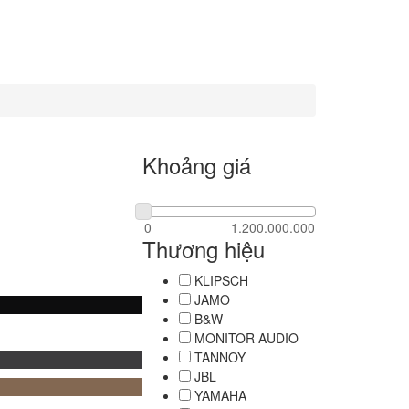
Khoảng giá
Thương hiệu
KLIPSCH
JAMO
B&W
MONITOR AUDIO
TANNOY
JBL
YAMAHA