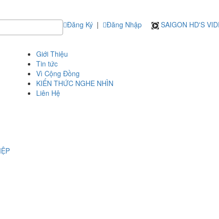
Đăng Ký
|
Đăng Nhập
SAIGON HD'S VI
Giới Thiệu
Tin tức
Vì Cộng Đồng
KIẾN THỨC NGHE NHÌN
Liên Hệ
IỆP