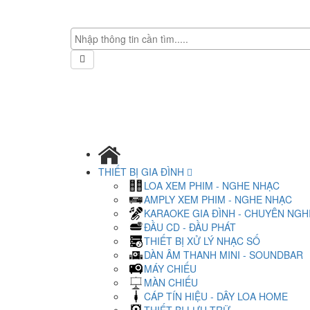
THIẾT BỊ GIA ĐÌNH
LOA XEM PHIM - NGHE NHẠC
AMPLY XEM PHIM - NGHE NHẠC
KARAOKE GIA ĐÌNH - CHUYÊN NGH
ĐẦU CD - ĐẦU PHÁT
THIẾT BỊ XỬ LÝ NHẠC SỐ
DÀN ÂM THANH MINI - SOUNDBAR
MÁY CHIẾU
MÀN CHIẾU
CÁP TÍN HIỆU - DÂY LOA HOME