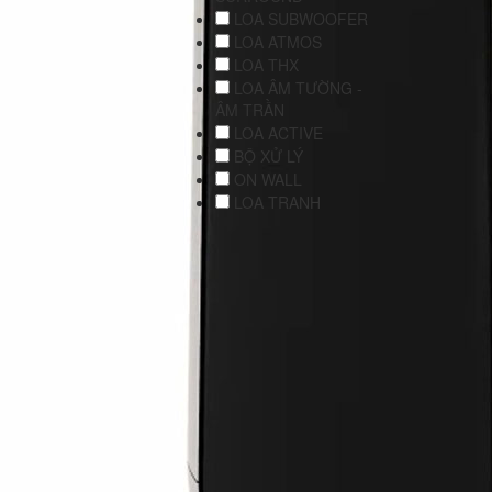
LOA SUBWOOFER
LOA ATMOS
LOA THX
LOA ÂM TƯỜNG -
ÂM TRẦN
LOA ACTIVE
BỘ XỬ LÝ
ON WALL
LOA TRANH