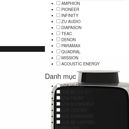
AMPHION
PIONEER
INFINITY
ZU AUDIO
DIAPASON
TEAC
DENON
PARAMAX
QUADRAL
MISSION
ACOUSTIC ENERGY
Danh mục
LOA HI-END
LOA BỘ 5.0/ 5.1
LOA FRONT
LOA BOOKSHELF
LOA CENTER
LOA SURROUND
LOA BỘ CENTER -
SURROUND