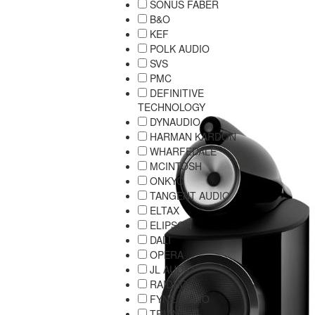
SONUS FABER
B&O
KEF
POLK AUDIO
SVS
PMC
DEFINITIVE
TECHNOLOGY
DYNAUDIO
HARMAN KARDON
WHARFEDALE
MCINTOSH
ONKYO
TANGENT AUDIO
ELTAX
ELIPSON
DALI
OPERA
JL AUDIO
RAIDHO
FYNE AUDIO
TRIANGLE