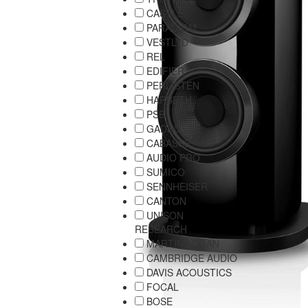
CASTLE
PARADIGM
VESTLYD
REL
EDIFIER
PERLISTEN
HARBETH
PSB
GADHOUSE
CABASSE
AUDIO PRO
SUMICO
SENNHEISER
CANTON
UNISON
RESEARCH
MARTIN LOGAN
CAMBRIDGE AUDIO
DAVIS ACOUSTICS
FOCAL
BOSE