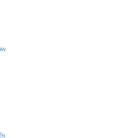
 ÁN
IỄN