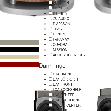
AMPHION
PIONEER
INFINITY
ZU AUDIO
DIAPASON
TEAC
DENON
PARAMAX
QUADRAL
MISSION
ACOUSTIC ENERGY
Danh mục
LOA HI-END
LOA BỘ 5.0/ 5.1
LOA FRONT
LOA BOOKSHELF
LOA CENTER
LOA SURROUND
LOA BỘ CENTER -
SURROUND