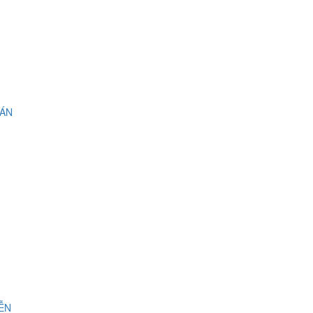
 ÁN
IỄN