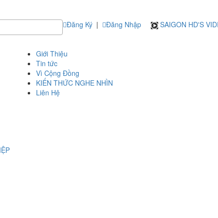
Đăng Ký
|
Đăng Nhập
SAIGON HD'S VI
Giới Thiệu
Tin tức
Vì Cộng Đồng
KIẾN THỨC NGHE NHÌN
Liên Hệ
IỆP