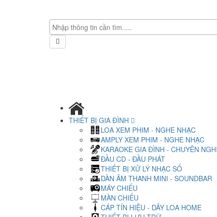
THIẾT BỊ GIA ĐÌNH
LOA XEM PHIM - NGHE NHẠC
AMPLY XEM PHIM - NGHE NHẠC
KARAOKE GIA ĐÌNH - CHUYÊN NGH
ĐẦU CD - ĐẦU PHÁT
THIẾT BỊ XỬ LÝ NHẠC SỐ
DÀN ÂM THANH MINI - SOUNDBAR
MÁY CHIẾU
MÀN CHIẾU
CÁP TÍN HIỆU - DÂY LOA HOME