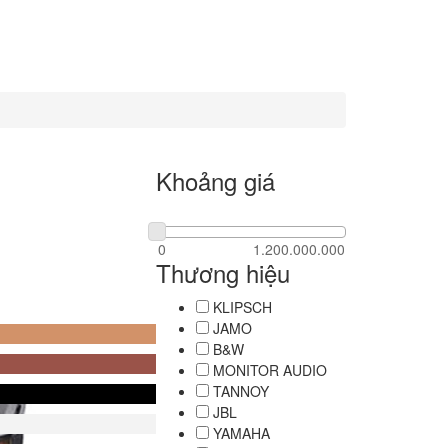
Khoảng giá
Thương hiệu
KLIPSCH
JAMO
B&W
MONITOR AUDIO
TANNOY
JBL
YAMAHA