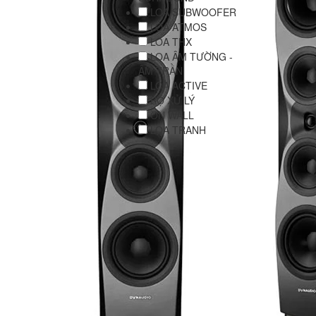
LOA SUBWOOFER
LOA ATMOS
LOA THX
LOA ÂM TƯỜNG -
ÂM TRẦN
LOA ACTIVE
BỘ XỬ LÝ
ON WALL
LOA TRANH