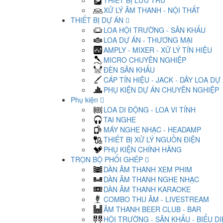
THIẾT BỊ LƯU TRỮ
XỬ LÝ ÂM THANH - NỘI THẤT
THIẾT BỊ DỰ ÁN
LOA HỘI TRƯỜNG - SÂN KHẤU
LOA DỰ ÁN - THƯƠNG MẠI
AMPLY - MIXER - XỬ LÝ TÍN HIỆU
MICRO CHUYÊN NGHIỆP
ĐÈN SÂN KHẤU
CÁP TÍN HIỆU - JACK - DÂY LOA DỰ
PHỤ KIỆN DỰ ÁN CHUYÊN NGHIỆP
Phụ kiện
LOA DI ĐỘNG - LOA VI TÍNH
TAI NGHE
MÁY NGHE NHẠC - HEADAMP
THIẾT BỊ XỬ LÝ NGUỒN ĐIỆN
PHỤ KIỆN CHÍNH HÃNG
TRỌN BỘ PHỐI GHÉP
DÀN ÂM THANH XEM PHIM
DÀN ÂM THANH NGHE NHẠC
DÀN ÂM THANH KARAOKE
COMBO THU ÂM - LIVESTREAM
ÂM THANH BEER CLUB - BAR
HỘI TRƯỜNG - SÂN KHẤU - BIỂU D