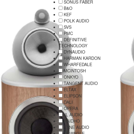
SONUS FABER
B&O
KEF
POLK AUDIO
SVS
PMC
DEFINITIVE
TECHNOLOGY
DYNAUDIO
HARMAN KARDON
WHARFEDALE
MCINTOSH
ONKYO
TANGENT AUDIO
ELTAX
ELIPSON
DALI
OPERA
JL AUDIO
RAIDHO
FYNE AUDIO
TRIANGLE