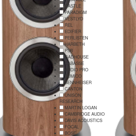
CASTLE
PARADIGM
VESTLYD
REL
EDIFIER
PERLISTEN
HARBETH
PSB
GADHOUSE
CABASSE
AUDIO PRO
SUMICO
SENNHEISER
CANTON
UNISON
RESEARCH
MARTIN LOGAN
CAMBRIDGE AUDIO
DAVIS ACOUSTICS
FOCAL
BOSE