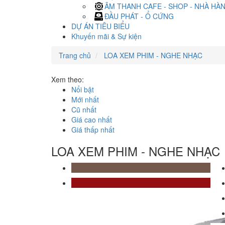
ÂM THANH CAFE - SHOP - NHÀ HÀ
ĐẦU PHÁT - Ổ CỨNG
DỰ ÁN TIÊU BIỂU
Khuyến mãi & Sự kiện
Trang chủ
LOA XEM PHIM - NGHE NHẠC
Xem theo:
Nổi bật
Mới nhất
Cũ nhất
Giá cao nhất
Giá thấp nhất
LOA XEM PHIM - NGHE NHẠC