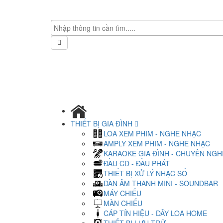
THIẾT BỊ GIA ĐÌNH
LOA XEM PHIM - NGHE NHẠC
AMPLY XEM PHIM - NGHE NHẠC
KARAOKE GIA ĐÌNH - CHUYÊN NGH
ĐẦU CD - ĐẦU PHÁT
THIẾT BỊ XỬ LÝ NHẠC SỐ
DÀN ÂM THANH MINI - SOUNDBAR
MÁY CHIẾU
MÀN CHIẾU
CÁP TÍN HIỆU - DÂY LOA HOME