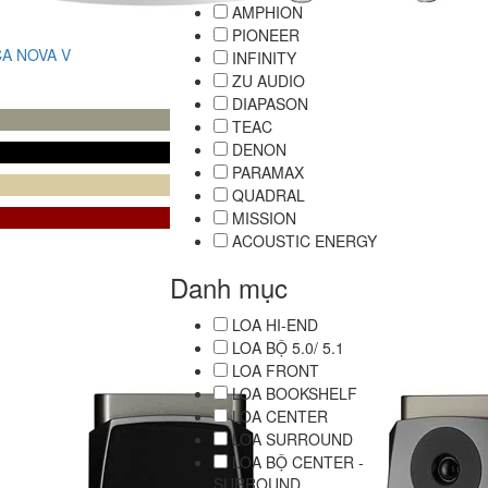
AMPHION
PIONEER
A NOVA V
INFINITY
ZU AUDIO
DIAPASON
TEAC
DENON
PARAMAX
QUADRAL
MISSION
ACOUSTIC ENERGY
Danh mục
LOA HI-END
LOA BỘ 5.0/ 5.1
LOA FRONT
LOA BOOKSHELF
LOA CENTER
LOA SURROUND
LOA BỘ CENTER -
SURROUND