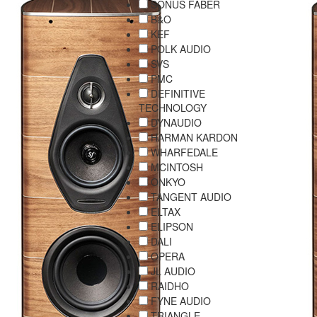
SONUS FABER
B&O
KEF
POLK AUDIO
SVS
PMC
DEFINITIVE
TECHNOLOGY
DYNAUDIO
HARMAN KARDON
WHARFEDALE
MCINTOSH
ONKYO
TANGENT AUDIO
ELTAX
ELIPSON
DALI
OPERA
JL AUDIO
RAIDHO
FYNE AUDIO
TRIANGLE