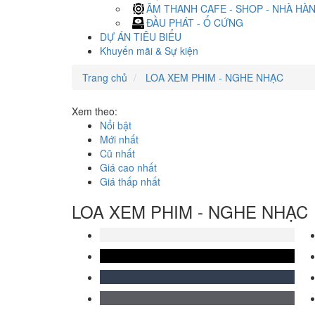
ÂM THANH CAFE - SHOP - NHÀ HÀ
ĐẦU PHÁT - Ổ CỨNG
DỰ ÁN TIÊU BIỂU
Khuyến mãi & Sự kiện
Trang chủ
LOA XEM PHIM - NGHE NHẠC
Xem theo:
Nổi bật
Mới nhất
Cũ nhất
Giá cao nhất
Giá thấp nhất
LOA XEM PHIM - NGHE NHẠC