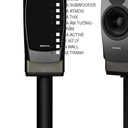
LOA SUBWOOFER
LOA ATMOS
LOA THX
LOA ÂM TƯỜNG -
ÂM TRẦN
LOA ACTIVE
BỘ XỬ LÝ
ON WALL
LOA TRANH