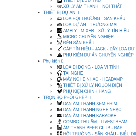
THIẾT BỊ LƯU TRỮ
XỬ LÝ ÂM THANH - NỘI THẤT
THIẾT BỊ DỰ ÁN
LOA HỘI TRƯỜNG - SÂN KHẤU
LOA DỰ ÁN - THƯƠNG MẠI
AMPLY - MIXER - XỬ LÝ TÍN HIỆU
MICRO CHUYÊN NGHIỆP
ĐÈN SÂN KHẤU
CÁP TÍN HIỆU - JACK - DÂY LOA DỰ
PHỤ KIỆN DỰ ÁN CHUYÊN NGHIỆP
Phụ kiện
LOA DI ĐỘNG - LOA VI TÍNH
TAI NGHE
MÁY NGHE NHẠC - HEADAMP
THIẾT BỊ XỬ LÝ NGUỒN ĐIỆN
PHỤ KIỆN CHÍNH HÃNG
TRỌN BỘ PHỐI GHÉP
DÀN ÂM THANH XEM PHIM
DÀN ÂM THANH NGHE NHẠC
DÀN ÂM THANH KARAOKE
COMBO THU ÂM - LIVESTREAM
ÂM THANH BEER CLUB - BAR
HỘI TRƯỜNG - SÂN KHẤU - BIỂU D