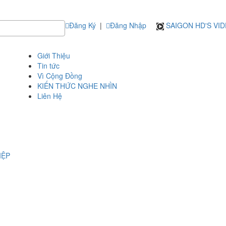
Đăng Ký
|
Đăng Nhập
SAIGON HD'S VI
Giới Thiệu
Tin tức
Vì Cộng Đồng
KIẾN THỨC NGHE NHÌN
Liên Hệ
IỆP