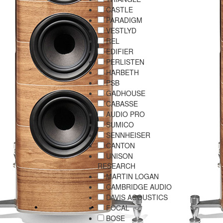
CASTLE
PARADIGM
VESTLYD
REL
EDIFIER
PERLISTEN
HARBETH
PSB
GADHOUSE
CABASSE
AUDIO PRO
SUMICO
SENNHEISER
CANTON
UNISON
RESEARCH
MARTIN LOGAN
CAMBRIDGE AUDIO
DAVIS ACOUSTICS
FOCAL
BOSE