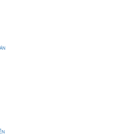
 ÁN
IỄN