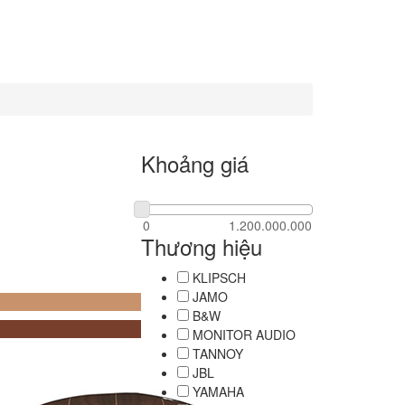
Khoảng giá
Thương hiệu
KLIPSCH
JAMO
B&W
MONITOR AUDIO
TANNOY
JBL
YAMAHA