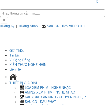
Đăng Ký
|
Đăng Nhập
SAIGON HD'S VIDEO
Giới Thiệu
Tin tức
Vì Cộng Đồng
KIẾN THỨC NGHE NHÌN
Liên Hệ
THIẾT BỊ GIA ĐÌNH
LOA XEM PHIM - NGHE NHẠC
AMPLY XEM PHIM - NGHE NHẠC
KARAOKE GIA ĐÌNH - CHUYÊN NGHIỆP
ĐẦU CD - ĐẦU PHÁT