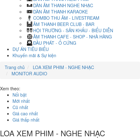
DÀN ÂM THANH NGHE NHẠC
DÀN ÂM THANH KARAOKE
COMBO THU ÂM - LIVESTREAM
ÂM THANH BEER CLUB - BAR
HỘI TRƯỜNG - SÂN KHẤU - BIỂU DIỄN
ÂM THANH CAFE - SHOP - NHÀ HÀNG
ĐẦU PHÁT - Ổ CỨNG
DỰ ÁN TIÊU BIỂU
Khuyến mãi & Sự kiện
Trang chủ
LOA XEM PHIM - NGHE NHẠC
MONITOR AUDIO
Xem theo:
Nổi bật
Mới nhất
Cũ nhất
Giá cao nhất
Giá thấp nhất
LOA XEM PHIM - NGHE NHẠC