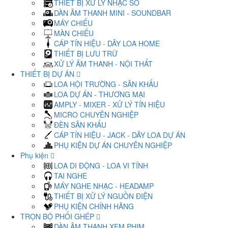
THIẾT BỊ XỬ LÝ NHẠC SỐ
DÀN ÂM THANH MINI - SOUNDBAR
MÁY CHIẾU
MÀN CHIẾU
CÁP TÍN HIỆU - DÂY LOA HOME
THIẾT BỊ LƯU TRỮ
XỬ LÝ ÂM THANH - NỘI THẤT
THIẾT BỊ DỰ ÁN
LOA HỘI TRƯỜNG - SÂN KHẤU
LOA DỰ ÁN - THƯƠNG MẠI
AMPLY - MIXER - XỬ LÝ TÍN HIỆU
MICRO CHUYÊN NGHIỆP
ĐÈN SÂN KHẤU
CÁP TÍN HIỆU - JACK - DÂY LOA DỰ ÁN
PHỤ KIỆN DỰ ÁN CHUYÊN NGHIỆP
Phụ kiện
LOA DI ĐỘNG - LOA VI TÍNH
TAI NGHE
MÁY NGHE NHẠC - HEADAMP
THIẾT BỊ XỬ LÝ NGUỒN ĐIỆN
PHỤ KIỆN CHÍNH HÃNG
TRỌN BỘ PHỐI GHÉP
DÀN ÂM THANH XEM PHIM