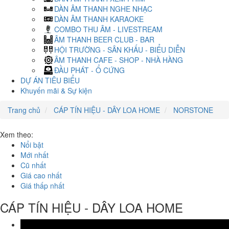
DÀN ÂM THANH NGHE NHẠC
DÀN ÂM THANH KARAOKE
COMBO THU ÂM - LIVESTREAM
ÂM THANH BEER CLUB - BAR
HỘI TRƯỜNG - SÂN KHẤU - BIỂU DIỄN
ÂM THANH CAFE - SHOP - NHÀ HÀNG
ĐẦU PHÁT - Ổ CỨNG
DỰ ÁN TIÊU BIỂU
Khuyến mãi & Sự kiện
Trang chủ
CÁP TÍN HIỆU - DÂY LOA HOME
NORSTONE
Xem theo:
Nổi bật
Mới nhất
Cũ nhất
Giá cao nhất
Giá thấp nhất
CÁP TÍN HIỆU - DÂY LOA HOME