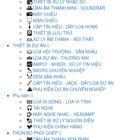
THIẾT BỊ XỬ LÝ NHẠC SỐ
DÀN ÂM THANH MINI - SOUNDBAR
MÁY CHIẾU
MÀN CHIẾU
CÁP TÍN HIỆU - DÂY LOA HOME
THIẾT BỊ LƯU TRỮ
XỬ LÝ ÂM THANH - NỘI THẤT
THIẾT BỊ DỰ ÁN
LOA HỘI TRƯỜNG - SÂN KHẤU
LOA DỰ ÁN - THƯƠNG MẠI
AMPLY - MIXER - XỬ LÝ TÍN HIỆU
MICRO CHUYÊN NGHIỆP
ĐÈN SÂN KHẤU
CÁP TÍN HIỆU - JACK - DÂY LOA DỰ ÁN
PHỤ KIỆN DỰ ÁN CHUYÊN NGHIỆP
Phụ kiện
LOA DI ĐỘNG - LOA VI TÍNH
TAI NGHE
MÁY NGHE NHẠC - HEADAMP
THIẾT BỊ XỬ LÝ NGUỒN ĐIỆN
PHỤ KIỆN CHÍNH HÃNG
TRỌN BỘ PHỐI GHÉP
DÀN ÂM THANH XEM PHIM