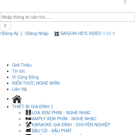
Đăng Ký
|
Đăng Nhập
SAIGON HD'S VIDEO
Giới Thiệu
Tin tức
Vì Cộng Đồng
KIẾN THỨC NGHE NHÌN
Liên Hệ
THIẾT BỊ GIA ĐÌNH
LOA XEM PHIM - NGHE NHẠC
AMPLY XEM PHIM - NGHE NHẠC
KARAOKE GIA ĐÌNH - CHUYÊN NGHIỆP
ĐẦU CD - ĐẦU PHÁT