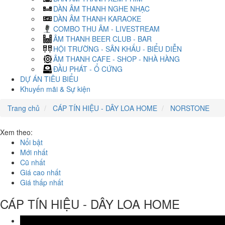
DÀN ÂM THANH NGHE NHẠC
DÀN ÂM THANH KARAOKE
COMBO THU ÂM - LIVESTREAM
ÂM THANH BEER CLUB - BAR
HỘI TRƯỜNG - SÂN KHẤU - BIỂU DIỄN
ÂM THANH CAFE - SHOP - NHÀ HÀNG
ĐẦU PHÁT - Ổ CỨNG
DỰ ÁN TIÊU BIỂU
Khuyến mãi & Sự kiện
Trang chủ
CÁP TÍN HIỆU - DÂY LOA HOME
NORSTONE
Xem theo:
Nổi bật
Mới nhất
Cũ nhất
Giá cao nhất
Giá thấp nhất
CÁP TÍN HIỆU - DÂY LOA HOME