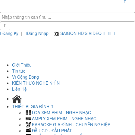
Đăng Ký
|
Đăng Nhập
SAIGON HD'S VIDEO
Giới Thiệu
Tin tức
Vì Cộng Đồng
KIẾN THỨC NGHE NHÌN
Liên Hệ
THIẾT BỊ GIA ĐÌNH
LOA XEM PHIM - NGHE NHẠC
AMPLY XEM PHIM - NGHE NHẠC
KARAOKE GIA ĐÌNH - CHUYÊN NGHIỆP
ĐẦU CD - ĐẦU PHÁT