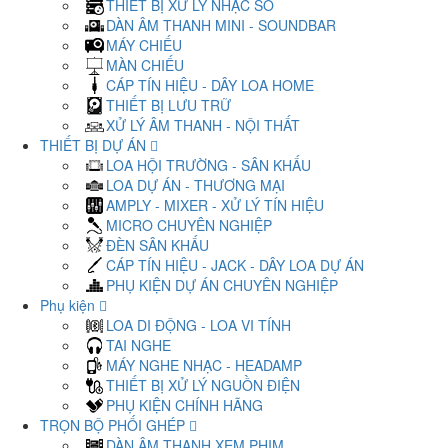
THIẾT BỊ XỬ LÝ NHẠC SỐ
DÀN ÂM THANH MINI - SOUNDBAR
MÁY CHIẾU
MÀN CHIẾU
CÁP TÍN HIỆU - DÂY LOA HOME
THIẾT BỊ LƯU TRỮ
XỬ LÝ ÂM THANH - NỘI THẤT
THIẾT BỊ DỰ ÁN
LOA HỘI TRƯỜNG - SÂN KHẤU
LOA DỰ ÁN - THƯƠNG MẠI
AMPLY - MIXER - XỬ LÝ TÍN HIỆU
MICRO CHUYÊN NGHIỆP
ĐÈN SÂN KHẤU
CÁP TÍN HIỆU - JACK - DÂY LOA DỰ ÁN
PHỤ KIỆN DỰ ÁN CHUYÊN NGHIỆP
Phụ kiện
LOA DI ĐỘNG - LOA VI TÍNH
TAI NGHE
MÁY NGHE NHẠC - HEADAMP
THIẾT BỊ XỬ LÝ NGUỒN ĐIỆN
PHỤ KIỆN CHÍNH HÃNG
TRỌN BỘ PHỐI GHÉP
DÀN ÂM THANH XEM PHIM