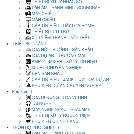
THIẾT BỊ XỬ LÝ NHẠC SỐ
DÀN ÂM THANH MINI - SOUNDBAR
MÁY CHIẾU
MÀN CHIẾU
CÁP TÍN HIỆU - DÂY LOA HOME
THIẾT BỊ LƯU TRỮ
XỬ LÝ ÂM THANH - NỘI THẤT
THIẾT BỊ DỰ ÁN
LOA HỘI TRƯỜNG - SÂN KHẤU
LOA DỰ ÁN - THƯƠNG MẠI
AMPLY - MIXER - XỬ LÝ TÍN HIỆU
MICRO CHUYÊN NGHIỆP
ĐÈN SÂN KHẤU
CÁP TÍN HIỆU - JACK - DÂY LOA DỰ ÁN
PHỤ KIỆN DỰ ÁN CHUYÊN NGHIỆP
Phụ kiện
LOA DI ĐỘNG - LOA VI TÍNH
TAI NGHE
MÁY NGHE NHẠC - HEADAMP
THIẾT BỊ XỬ LÝ NGUỒN ĐIỆN
PHỤ KIỆN CHÍNH HÃNG
TRỌN BỘ PHỐI GHÉP
DÀN ÂM THANH XEM PHIM