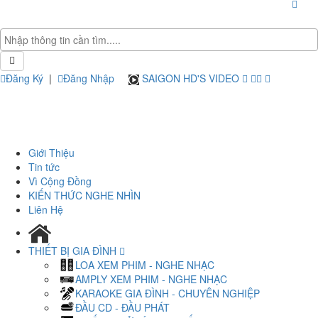
Đăng Ký
|
Đăng Nhập
SAIGON HD'S VIDEO
Giới Thiệu
Tin tức
Vì Cộng Đồng
KIẾN THỨC NGHE NHÌN
Liên Hệ
THIẾT BỊ GIA ĐÌNH
LOA XEM PHIM - NGHE NHẠC
AMPLY XEM PHIM - NGHE NHẠC
KARAOKE GIA ĐÌNH - CHUYÊN NGHIỆP
ĐẦU CD - ĐẦU PHÁT