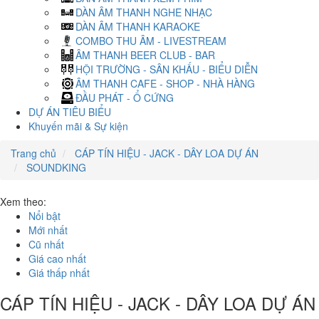
DÀN ÂM THANH NGHE NHẠC
DÀN ÂM THANH KARAOKE
COMBO THU ÂM - LIVESTREAM
ÂM THANH BEER CLUB - BAR
HỘI TRƯỜNG - SÂN KHẤU - BIỂU DIỄN
ÂM THANH CAFE - SHOP - NHÀ HÀNG
ĐẦU PHÁT - Ổ CỨNG
DỰ ÁN TIÊU BIỂU
Khuyến mãi & Sự kiện
Trang chủ
CÁP TÍN HIỆU - JACK - DÂY LOA DỰ ÁN
SOUNDKING
Xem theo:
Nổi bật
Mới nhất
Cũ nhất
Giá cao nhất
Giá thấp nhất
CÁP TÍN HIỆU - JACK - DÂY LOA DỰ ÁN