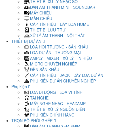
THIẾT BỊ XỬ LÝ NHẠC SỐ
DÀN ÂM THANH MINI - SOUNDBAR
MÁY CHIẾU
MÀN CHIẾU
CÁP TÍN HIỆU - DÂY LOA HOME
THIẾT BỊ LƯU TRỮ
XỬ LÝ ÂM THANH - NỘI THẤT
THIẾT BỊ DỰ ÁN
LOA HỘI TRƯỜNG - SÂN KHẤU
LOA DỰ ÁN - THƯƠNG MẠI
AMPLY - MIXER - XỬ LÝ TÍN HIỆU
MICRO CHUYÊN NGHIỆP
ĐÈN SÂN KHẤU
CÁP TÍN HIỆU - JACK - DÂY LOA DỰ ÁN
PHỤ KIỆN DỰ ÁN CHUYÊN NGHIỆP
Phụ kiện
LOA DI ĐỘNG - LOA VI TÍNH
TAI NGHE
MÁY NGHE NHẠC - HEADAMP
THIẾT BỊ XỬ LÝ NGUỒN ĐIỆN
PHỤ KIỆN CHÍNH HÃNG
TRỌN BỘ PHỐI GHÉP
DÀN ÂM THANH XEM PHIM