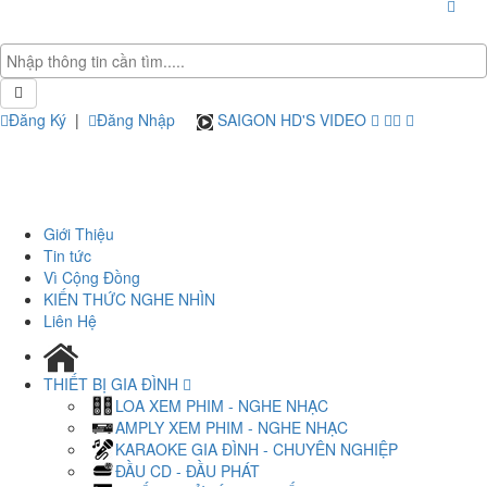
Đăng Ký
|
Đăng Nhập
SAIGON HD'S VIDEO
Giới Thiệu
Tin tức
Vì Cộng Đồng
KIẾN THỨC NGHE NHÌN
Liên Hệ
THIẾT BỊ GIA ĐÌNH
LOA XEM PHIM - NGHE NHẠC
AMPLY XEM PHIM - NGHE NHẠC
KARAOKE GIA ĐÌNH - CHUYÊN NGHIỆP
ĐẦU CD - ĐẦU PHÁT