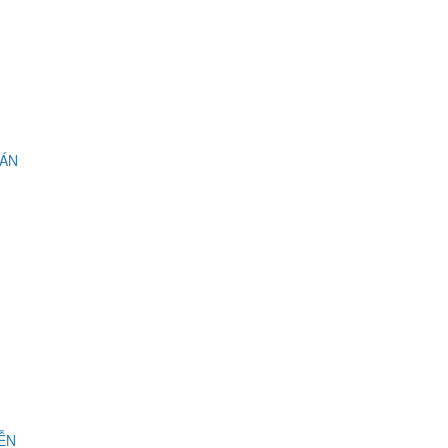
 ÁN
IỄN