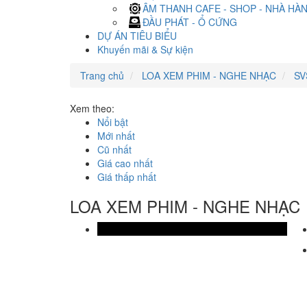
ÂM THANH CAFE - SHOP - NHÀ HÀ
ĐẦU PHÁT - Ổ CỨNG
DỰ ÁN TIÊU BIỂU
Khuyến mãi & Sự kiện
Trang chủ
LOA XEM PHIM - NGHE NHẠC
SV
Xem theo:
Nổi bật
Mới nhất
Cũ nhất
Giá cao nhất
Giá thấp nhất
LOA XEM PHIM - NGHE NHẠC