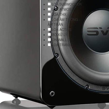
LOA SUBWOOFER
LOA ATMOS
LOA THX
LOA ÂM TƯỜNG -
ÂM TRẦN
LOA ACTIVE
BỘ XỬ LÝ
ON WALL
LOA TRANH