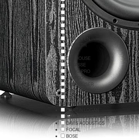
CASTLE
PARADIGM
VESTLYD
REL
EDIFIER
PERLISTEN
HARBETH
PSB
GADHOUSE
CABASSE
AUDIO PRO
SUMICO
SENNHEISER
CANTON
UNISON
RESEARCH
MARTIN LOGAN
CAMBRIDGE AUDIO
DAVIS ACOUSTICS
FOCAL
BOSE