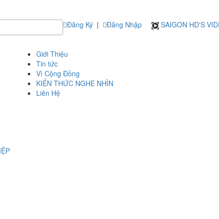
Đăng Ký
|
Đăng Nhập
SAIGON HD'S VI
Giới Thiệu
Tin tức
Vì Cộng Đồng
KIẾN THỨC NGHE NHÌN
Liên Hệ
IỆP