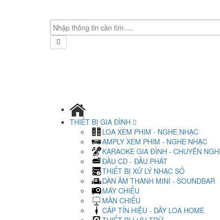
THIẾT BỊ GIA ĐÌNH
LOA XEM PHIM - NGHE NHẠC
AMPLY XEM PHIM - NGHE NHẠC
KARAOKE GIA ĐÌNH - CHUYÊN NGH
ĐẦU CD - ĐẦU PHÁT
THIẾT BỊ XỬ LÝ NHẠC SỐ
DÀN ÂM THANH MINI - SOUNDBAR
MÁY CHIẾU
MÀN CHIẾU
CÁP TÍN HIỆU - DÂY LOA HOME