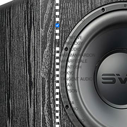
SONUS FABER
B&O
KEF
POLK AUDIO
SVS
PMC
DEFINITIVE
TECHNOLOGY
DYNAUDIO
HARMAN KARDON
WHARFEDALE
MCINTOSH
ONKYO
TANGENT AUDIO
ELTAX
ELIPSON
DALI
OPERA
JL AUDIO
RAIDHO
FYNE AUDIO
TRIANGLE