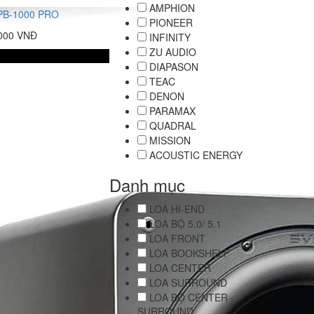
AMPHION
B-1000 PRO
PIONEER
.000 VNĐ
INFINITY
ZU AUDIO
DIAPASON
TEAC
DENON
PARAMAX
QUADRAL
MISSION
ACOUSTIC ENERGY
Danh mục
LOA HI-END
LOA BỘ 5.0/ 5.1
LOA FRONT
LOA BOOKSHELF
LOA CENTER
LOA SURROUND
LOA BỘ CENTER -
SURROUND