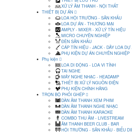
THIẾT BỊ LƯU TRỮ
XỬ LÝ ÂM THANH - NỘI THẤT
THIẾT BỊ DỰ ÁN
LOA HỘI TRƯỜNG - SÂN KHẤU
LOA DỰ ÁN - THƯƠNG MẠI
AMPLY - MIXER - XỬ LÝ TÍN HIỆU
MICRO CHUYÊN NGHIỆP
ĐÈN SÂN KHẤU
CÁP TÍN HIỆU - JACK - DÂY LOA DỰ
PHỤ KIỆN DỰ ÁN CHUYÊN NGHIỆP
Phụ kiện
LOA DI ĐỘNG - LOA VI TÍNH
TAI NGHE
MÁY NGHE NHẠC - HEADAMP
THIẾT BỊ XỬ LÝ NGUỒN ĐIỆN
PHỤ KIỆN CHÍNH HÃNG
TRỌN BỘ PHỐI GHÉP
DÀN ÂM THANH XEM PHIM
DÀN ÂM THANH NGHE NHẠC
DÀN ÂM THANH KARAOKE
COMBO THU ÂM - LIVESTREAM
ÂM THANH BEER CLUB - BAR
HỘI TRƯỜNG - SÂN KHẤU - BIỂU D