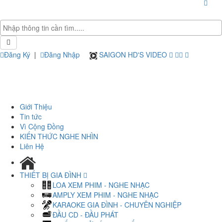
Đăng Ký
|
Đăng Nhập
SAIGON HD'S VIDEO
Giới Thiệu
Tin tức
Vì Cộng Đồng
KIẾN THỨC NGHE NHÌN
Liên Hệ
THIẾT BỊ GIA ĐÌNH
LOA XEM PHIM - NGHE NHẠC
AMPLY XEM PHIM - NGHE NHẠC
KARAOKE GIA ĐÌNH - CHUYÊN NGHIỆP
ĐẦU CD - ĐẦU PHÁT