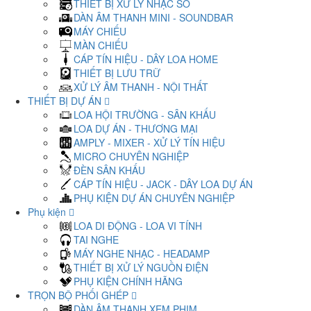
THIẾT BỊ XỬ LÝ NHẠC SỐ
DÀN ÂM THANH MINI - SOUNDBAR
MÁY CHIẾU
MÀN CHIẾU
CÁP TÍN HIỆU - DÂY LOA HOME
THIẾT BỊ LƯU TRỮ
XỬ LÝ ÂM THANH - NỘI THẤT
THIẾT BỊ DỰ ÁN
LOA HỘI TRƯỜNG - SÂN KHẤU
LOA DỰ ÁN - THƯƠNG MẠI
AMPLY - MIXER - XỬ LÝ TÍN HIỆU
MICRO CHUYÊN NGHIỆP
ĐÈN SÂN KHẤU
CÁP TÍN HIỆU - JACK - DÂY LOA DỰ ÁN
PHỤ KIỆN DỰ ÁN CHUYÊN NGHIỆP
Phụ kiện
LOA DI ĐỘNG - LOA VI TÍNH
TAI NGHE
MÁY NGHE NHẠC - HEADAMP
THIẾT BỊ XỬ LÝ NGUỒN ĐIỆN
PHỤ KIỆN CHÍNH HÃNG
TRỌN BỘ PHỐI GHÉP
DÀN ÂM THANH XEM PHIM