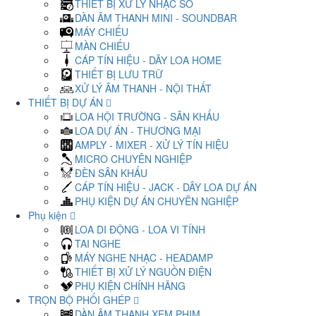
THIẾT BỊ XỬ LÝ NHẠC SỐ
DÀN ÂM THANH MINI - SOUNDBAR
MÁY CHIẾU
MÀN CHIẾU
CÁP TÍN HIỆU - DÂY LOA HOME
THIẾT BỊ LƯU TRỮ
XỬ LÝ ÂM THANH - NỘI THẤT
THIẾT BỊ DỰ ÁN
LOA HỘI TRƯỜNG - SÂN KHẤU
LOA DỰ ÁN - THƯƠNG MẠI
AMPLY - MIXER - XỬ LÝ TÍN HIỆU
MICRO CHUYÊN NGHIỆP
ĐÈN SÂN KHẤU
CÁP TÍN HIỆU - JACK - DÂY LOA DỰ ÁN
PHỤ KIỆN DỰ ÁN CHUYÊN NGHIỆP
Phụ kiện
LOA DI ĐỘNG - LOA VI TÍNH
TAI NGHE
MÁY NGHE NHẠC - HEADAMP
THIẾT BỊ XỬ LÝ NGUỒN ĐIỆN
PHỤ KIỆN CHÍNH HÃNG
TRỌN BỘ PHỐI GHÉP
DÀN ÂM THANH XEM PHIM