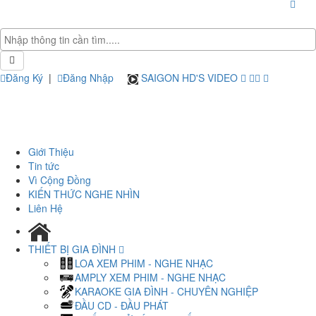
Đăng Ký
|
Đăng Nhập
SAIGON HD'S VIDEO
Giới Thiệu
Tin tức
Vì Cộng Đồng
KIẾN THỨC NGHE NHÌN
Liên Hệ
THIẾT BỊ GIA ĐÌNH
LOA XEM PHIM - NGHE NHẠC
AMPLY XEM PHIM - NGHE NHẠC
KARAOKE GIA ĐÌNH - CHUYÊN NGHIỆP
ĐẦU CD - ĐẦU PHÁT