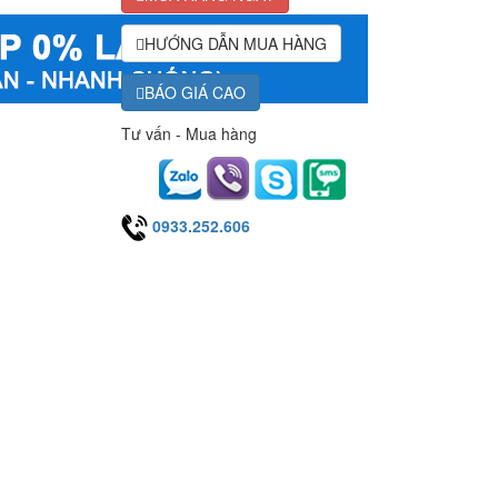
HƯỚNG DẪN MUA HÀNG
BÁO GIÁ CAO
Tư vấn - Mua hàng
0933.252.606