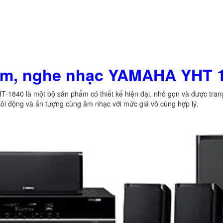
im, nghe nhạc YAMAHA YHT 
840 là một bộ sản phẩm có thiết kế hiện đại, nhỏ gọn và được trang b
 sôi động và ấn tượng cùng âm nhạc với mức giá vô cùng hợp lý.