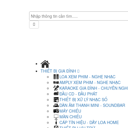
THIẾT BỊ GIA ĐÌNH
LOA XEM PHIM - NGHE NHẠC
AMPLY XEM PHIM - NGHE NHẠC
KARAOKE GIA ĐÌNH - CHUYÊN NGH
ĐẦU CD - ĐẦU PHÁT
THIẾT BỊ XỬ LÝ NHẠC SỐ
DÀN ÂM THANH MINI - SOUNDBAR
MÁY CHIẾU
MÀN CHIẾU
CÁP TÍN HIỆU - DÂY LOA HOME