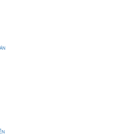
 ÁN
IỄN