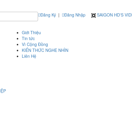
Đăng Ký
|
Đăng Nhập
SAIGON HD'S VI
Giới Thiệu
Tin tức
Vì Cộng Đồng
KIẾN THỨC NGHE NHÌN
Liên Hệ
IỆP