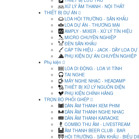
THIẾT BỊ LƯU TRỮ
XỬ LÝ ÂM THANH - NỘI THẤT
THIẾT BỊ DỰ ÁN
LOA HỘI TRƯỜNG - SÂN KHẤU
LOA DỰ ÁN - THƯƠNG MẠI
AMPLY - MIXER - XỬ LÝ TÍN HIỆU
MICRO CHUYÊN NGHIỆP
ĐÈN SÂN KHẤU
CÁP TÍN HIỆU - JACK - DÂY LOA DỰ
PHỤ KIỆN DỰ ÁN CHUYÊN NGHIỆP
Phụ kiện
LOA DI ĐỘNG - LOA VI TÍNH
TAI NGHE
MÁY NGHE NHẠC - HEADAMP
THIẾT BỊ XỬ LÝ NGUỒN ĐIỆN
PHỤ KIỆN CHÍNH HÃNG
TRỌN BỘ PHỐI GHÉP
DÀN ÂM THANH XEM PHIM
DÀN ÂM THANH NGHE NHẠC
DÀN ÂM THANH KARAOKE
COMBO THU ÂM - LIVESTREAM
ÂM THANH BEER CLUB - BAR
HỘI TRƯỜNG - SÂN KHẤU - BIỂU D