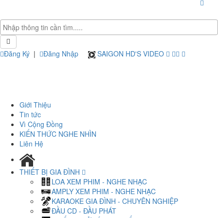
Đăng Ký
|
Đăng Nhập
SAIGON HD'S VIDEO
Giới Thiệu
Tin tức
Vì Cộng Đồng
KIẾN THỨC NGHE NHÌN
Liên Hệ
THIẾT BỊ GIA ĐÌNH
LOA XEM PHIM - NGHE NHẠC
AMPLY XEM PHIM - NGHE NHẠC
KARAOKE GIA ĐÌNH - CHUYÊN NGHIỆP
ĐẦU CD - ĐẦU PHÁT