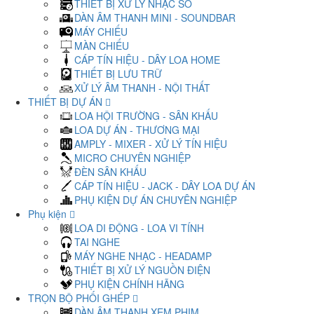
THIẾT BỊ XỬ LÝ NHẠC SỐ
DÀN ÂM THANH MINI - SOUNDBAR
MÁY CHIẾU
MÀN CHIẾU
CÁP TÍN HIỆU - DÂY LOA HOME
THIẾT BỊ LƯU TRỮ
XỬ LÝ ÂM THANH - NỘI THẤT
THIẾT BỊ DỰ ÁN
LOA HỘI TRƯỜNG - SÂN KHẤU
LOA DỰ ÁN - THƯƠNG MẠI
AMPLY - MIXER - XỬ LÝ TÍN HIỆU
MICRO CHUYÊN NGHIỆP
ĐÈN SÂN KHẤU
CÁP TÍN HIỆU - JACK - DÂY LOA DỰ ÁN
PHỤ KIỆN DỰ ÁN CHUYÊN NGHIỆP
Phụ kiện
LOA DI ĐỘNG - LOA VI TÍNH
TAI NGHE
MÁY NGHE NHẠC - HEADAMP
THIẾT BỊ XỬ LÝ NGUỒN ĐIỆN
PHỤ KIỆN CHÍNH HÃNG
TRỌN BỘ PHỐI GHÉP
DÀN ÂM THANH XEM PHIM