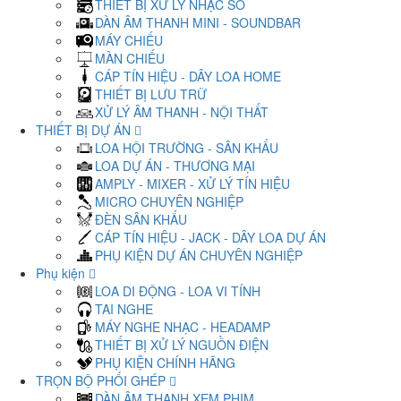
THIẾT BỊ XỬ LÝ NHẠC SỐ
DÀN ÂM THANH MINI - SOUNDBAR
MÁY CHIẾU
MÀN CHIẾU
CÁP TÍN HIỆU - DÂY LOA HOME
THIẾT BỊ LƯU TRỮ
XỬ LÝ ÂM THANH - NỘI THẤT
THIẾT BỊ DỰ ÁN
LOA HỘI TRƯỜNG - SÂN KHẤU
LOA DỰ ÁN - THƯƠNG MẠI
AMPLY - MIXER - XỬ LÝ TÍN HIỆU
MICRO CHUYÊN NGHIỆP
ĐÈN SÂN KHẤU
CÁP TÍN HIỆU - JACK - DÂY LOA DỰ ÁN
PHỤ KIỆN DỰ ÁN CHUYÊN NGHIỆP
Phụ kiện
LOA DI ĐỘNG - LOA VI TÍNH
TAI NGHE
MÁY NGHE NHẠC - HEADAMP
THIẾT BỊ XỬ LÝ NGUỒN ĐIỆN
PHỤ KIỆN CHÍNH HÃNG
TRỌN BỘ PHỐI GHÉP
DÀN ÂM THANH XEM PHIM