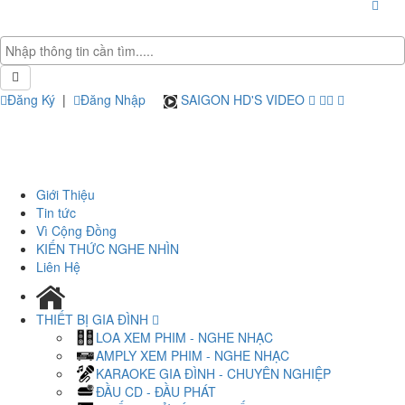
Đăng Ký
|
Đăng Nhập
SAIGON HD'S VIDEO
Giới Thiệu
Tin tức
Vì Cộng Đồng
KIẾN THỨC NGHE NHÌN
Liên Hệ
THIẾT BỊ GIA ĐÌNH
LOA XEM PHIM - NGHE NHẠC
AMPLY XEM PHIM - NGHE NHẠC
KARAOKE GIA ĐÌNH - CHUYÊN NGHIỆP
ĐẦU CD - ĐẦU PHÁT