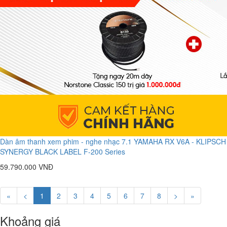
Dàn âm thanh xem phim - nghe nhạc 7.1 YAMAHA RX V6A - KLIPSCH
SYNERGY BLACK LABEL F-200 Series
59.790.000 VNĐ
«
<
1
2
3
4
5
6
7
8
>
»
Khoảng giá