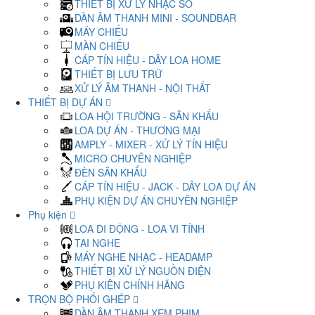
THIẾT BỊ XỬ LÝ NHẠC SỐ
DÀN ÂM THANH MINI - SOUNDBAR
MÁY CHIẾU
MÀN CHIẾU
CÁP TÍN HIỆU - DÂY LOA HOME
THIẾT BỊ LƯU TRỮ
XỬ LÝ ÂM THANH - NỘI THẤT
THIẾT BỊ DỰ ÁN
LOA HỘI TRƯỜNG - SÂN KHẤU
LOA DỰ ÁN - THƯƠNG MẠI
AMPLY - MIXER - XỬ LÝ TÍN HIỆU
MICRO CHUYÊN NGHIỆP
ĐÈN SÂN KHẤU
CÁP TÍN HIỆU - JACK - DÂY LOA DỰ ÁN
PHỤ KIỆN DỰ ÁN CHUYÊN NGHIỆP
Phụ kiện
LOA DI ĐỘNG - LOA VI TÍNH
TAI NGHE
MÁY NGHE NHẠC - HEADAMP
THIẾT BỊ XỬ LÝ NGUỒN ĐIỆN
PHỤ KIỆN CHÍNH HÃNG
TRỌN BỘ PHỐI GHÉP
DÀN ÂM THANH XEM PHIM