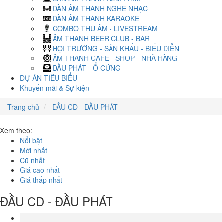
DÀN ÂM THANH NGHE NHẠC
DÀN ÂM THANH KARAOKE
COMBO THU ÂM - LIVESTREAM
ÂM THANH BEER CLUB - BAR
HỘI TRƯỜNG - SÂN KHẤU - BIỂU DIỄN
ÂM THANH CAFE - SHOP - NHÀ HÀNG
ĐẦU PHÁT - Ổ CỨNG
DỰ ÁN TIÊU BIỂU
Khuyến mãi & Sự kiện
Trang chủ
ĐẦU CD - ĐẦU PHÁT
Xem theo:
Nổi bật
Mới nhất
Cũ nhất
Giá cao nhất
Giá thấp nhất
ĐẦU CD - ĐẦU PHÁT