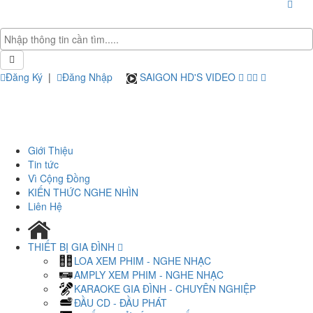
Đăng Ký
|
Đăng Nhập
SAIGON HD'S VIDEO
Giới Thiệu
Tin tức
Vì Cộng Đồng
KIẾN THỨC NGHE NHÌN
Liên Hệ
THIẾT BỊ GIA ĐÌNH
LOA XEM PHIM - NGHE NHẠC
AMPLY XEM PHIM - NGHE NHẠC
KARAOKE GIA ĐÌNH - CHUYÊN NGHIỆP
ĐẦU CD - ĐẦU PHÁT