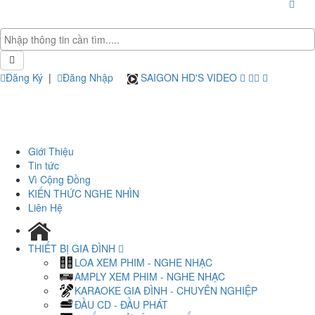
Đăng Ký
|
Đăng Nhập
SAIGON HD'S VIDEO
Giới Thiệu
Tin tức
Vì Cộng Đồng
KIẾN THỨC NGHE NHÌN
Liên Hệ
THIẾT BỊ GIA ĐÌNH
LOA XEM PHIM - NGHE NHẠC
AMPLY XEM PHIM - NGHE NHẠC
KARAOKE GIA ĐÌNH - CHUYÊN NGHIỆP
ĐẦU CD - ĐẦU PHÁT