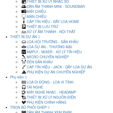
THIẾT BỊ XỬ LÝ NHẠC SỐ
DÀN ÂM THANH MINI - SOUNDBAR
MÁY CHIẾU
MÀN CHIẾU
CÁP TÍN HIỆU - DÂY LOA HOME
THIẾT BỊ LƯU TRỮ
XỬ LÝ ÂM THANH - NỘI THẤT
THIẾT BỊ DỰ ÁN
LOA HỘI TRƯỜNG - SÂN KHẤU
LOA DỰ ÁN - THƯƠNG MẠI
AMPLY - MIXER - XỬ LÝ TÍN HIỆU
MICRO CHUYÊN NGHIỆP
ĐÈN SÂN KHẤU
CÁP TÍN HIỆU - JACK - DÂY LOA DỰ ÁN
PHỤ KIỆN DỰ ÁN CHUYÊN NGHIỆP
Phụ kiện
LOA DI ĐỘNG - LOA VI TÍNH
TAI NGHE
MÁY NGHE NHẠC - HEADAMP
THIẾT BỊ XỬ LÝ NGUỒN ĐIỆN
PHỤ KIỆN CHÍNH HÃNG
TRỌN BỘ PHỐI GHÉP
DÀN ÂM THANH XEM PHIM