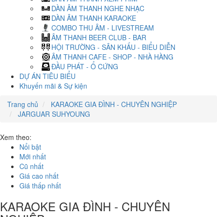
DÀN ÂM THANH NGHE NHẠC
DÀN ÂM THANH KARAOKE
COMBO THU ÂM - LIVESTREAM
ÂM THANH BEER CLUB - BAR
HỘI TRƯỜNG - SÂN KHẤU - BIỂU DIỄN
ÂM THANH CAFE - SHOP - NHÀ HÀNG
ĐẦU PHÁT - Ổ CỨNG
DỰ ÁN TIÊU BIỂU
Khuyến mãi & Sự kiện
Trang chủ
KARAOKE GIA ĐÌNH - CHUYÊN NGHIỆP
JARGUAR SUHYOUNG
Xem theo:
Nổi bật
Mới nhất
Cũ nhất
Giá cao nhất
Giá thấp nhất
KARAOKE GIA ĐÌNH - CHUYÊN