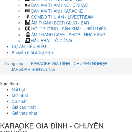
DÀN ÂM THANH NGHE NHẠC
DÀN ÂM THANH KARAOKE
COMBO THU ÂM - LIVESTREAM
ÂM THANH BEER CLUB - BAR
HỘI TRƯỜNG - SÂN KHẤU - BIỂU DIỄN
ÂM THANH CAFE - SHOP - NHÀ HÀNG
ĐẦU PHÁT - Ổ CỨNG
DỰ ÁN TIÊU BIỂU
Khuyến mãi & Sự kiện
Trang chủ
KARAOKE GIA ĐÌNH - CHUYÊN NGHIỆP
JARGUAR SUHYOUNG
Xem theo:
Nổi bật
Mới nhất
Cũ nhất
Giá cao nhất
Giá thấp nhất
KARAOKE GIA ĐÌNH - CHUYÊN