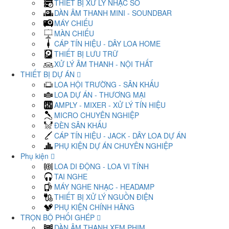
THIẾT BỊ XỬ LÝ NHẠC SỐ
DÀN ÂM THANH MINI - SOUNDBAR
MÁY CHIẾU
MÀN CHIẾU
CÁP TÍN HIỆU - DÂY LOA HOME
THIẾT BỊ LƯU TRỮ
XỬ LÝ ÂM THANH - NỘI THẤT
THIẾT BỊ DỰ ÁN
LOA HỘI TRƯỜNG - SÂN KHẤU
LOA DỰ ÁN - THƯƠNG MẠI
AMPLY - MIXER - XỬ LÝ TÍN HIỆU
MICRO CHUYÊN NGHIỆP
ĐÈN SÂN KHẤU
CÁP TÍN HIỆU - JACK - DÂY LOA DỰ ÁN
PHỤ KIỆN DỰ ÁN CHUYÊN NGHIỆP
Phụ kiện
LOA DI ĐỘNG - LOA VI TÍNH
TAI NGHE
MÁY NGHE NHẠC - HEADAMP
THIẾT BỊ XỬ LÝ NGUỒN ĐIỆN
PHỤ KIỆN CHÍNH HÃNG
TRỌN BỘ PHỐI GHÉP
DÀN ÂM THANH XEM PHIM