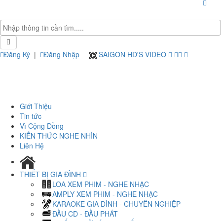
Đăng Ký
|
Đăng Nhập
SAIGON HD'S VIDEO
Giới Thiệu
Tin tức
Vì Cộng Đồng
KIẾN THỨC NGHE NHÌN
Liên Hệ
THIẾT BỊ GIA ĐÌNH
LOA XEM PHIM - NGHE NHẠC
AMPLY XEM PHIM - NGHE NHẠC
KARAOKE GIA ĐÌNH - CHUYÊN NGHIỆP
ĐẦU CD - ĐẦU PHÁT