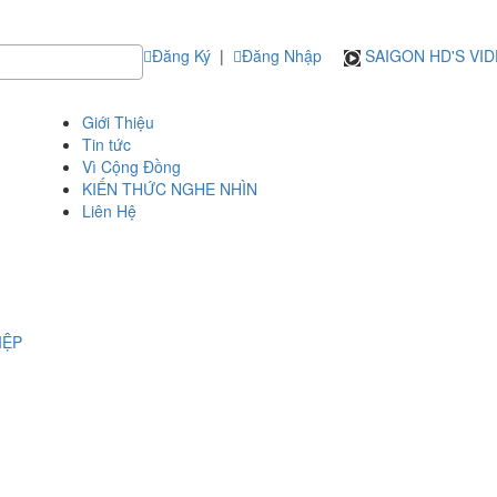
Đăng Ký
|
Đăng Nhập
SAIGON HD'S VI
Giới Thiệu
Tin tức
Vì Cộng Đồng
KIẾN THỨC NGHE NHÌN
Liên Hệ
IỆP