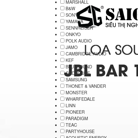
MARSHALL
B&W
SONY
YAMAHA
SENNHEISER
ONKYO
POLK AUDIO
JAMO
CAMBRIDGE AUDIO
KEF
BLUESOUND
GADHOUSE
SAMSUNG
THONET & VANDER
MONSTER
WHARFEDALE
LINN
PIONEER
PARADIGM
TEAC
PARTYHOUSE
ACOUSTIC ENERGY