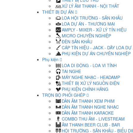
THIẾT BỊ LƯU TRỮ
XỬ LÝ ÂM THANH - NỘI THẤT
THIẾT BỊ DỰ ÁN
LOA HỘI TRƯỜNG - SÂN KHẤU
LOA DỰ ÁN - THƯƠNG MẠI
AMPLY - MIXER - XỬ LÝ TÍN HIỆU
MICRO CHUYÊN NGHIỆP
ĐÈN SÂN KHẤU
CÁP TÍN HIỆU - JACK - DÂY LOA DỰ
PHỤ KIỆN DỰ ÁN CHUYÊN NGHIỆP
Phụ kiện
LOA DI ĐỘNG - LOA VI TÍNH
TAI NGHE
MÁY NGHE NHẠC - HEADAMP
THIẾT BỊ XỬ LÝ NGUỒN ĐIỆN
PHỤ KIỆN CHÍNH HÃNG
TRỌN BỘ PHỐI GHÉP
DÀN ÂM THANH XEM PHIM
DÀN ÂM THANH NGHE NHẠC
DÀN ÂM THANH KARAOKE
COMBO THU ÂM - LIVESTREAM
ÂM THANH BEER CLUB - BAR
HỘI TRƯỜNG - SÂN KHẤU - BIỂU D