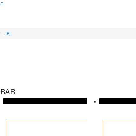
NG
JBL
DBAR