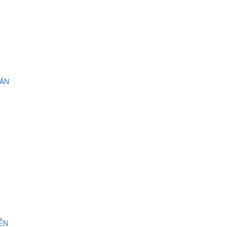
 ÁN
IỄN