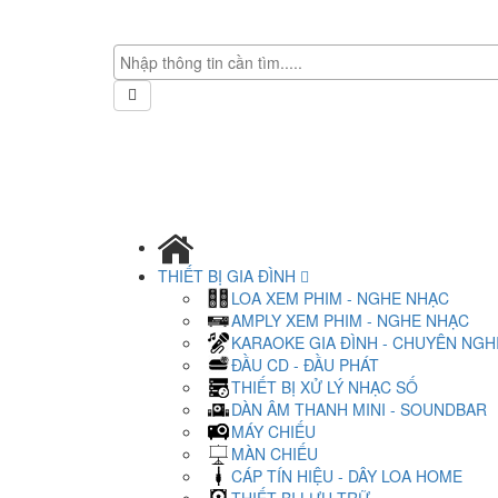
THIẾT BỊ GIA ĐÌNH
LOA XEM PHIM - NGHE NHẠC
AMPLY XEM PHIM - NGHE NHẠC
KARAOKE GIA ĐÌNH - CHUYÊN NGH
ĐẦU CD - ĐẦU PHÁT
THIẾT BỊ XỬ LÝ NHẠC SỐ
DÀN ÂM THANH MINI - SOUNDBAR
MÁY CHIẾU
MÀN CHIẾU
CÁP TÍN HIỆU - DÂY LOA HOME